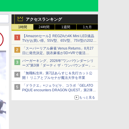
アクセスランキング
1時間
24時間
1週間
1カ月
【Amazonセール】REGZAの4K Mini LED液晶
TVがお買い得。55V型、65V型、75V型の2026
年モデルがラインナップ
「スーパーリアル麻雀 Venus Returns」8月27
日に発売決定。脱衣麻雀が3D×VRで復活
発売から2週間は20%オフになるセールが実施
バーガーキング、2026年“ワンパウンダーシリ
ーズ”第3弾「ダーティ ザ・ワンパウンダー」を
8月7日発売
「無職転生III」第7話あらすじ＆先行カット公
「特製ガーリックマヨソース」を使用した超大
開！ リニアとプルセナが魔法大学を卒業
型チーズバーガー
「ドラクエ」×ジェラピケ、コラボ「GELATO
PIQUE encounters DRAGON QUEST」第2弾が
本日発売
もっと見る
アイスカップに入ったスライムやわたぼう、ベ
ビーサタンなどがオリジナルアートで登場