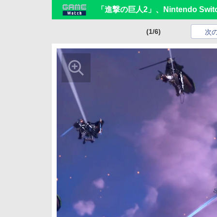
「進撃の巨人2」、Nintendo Swi
(1/6)
次