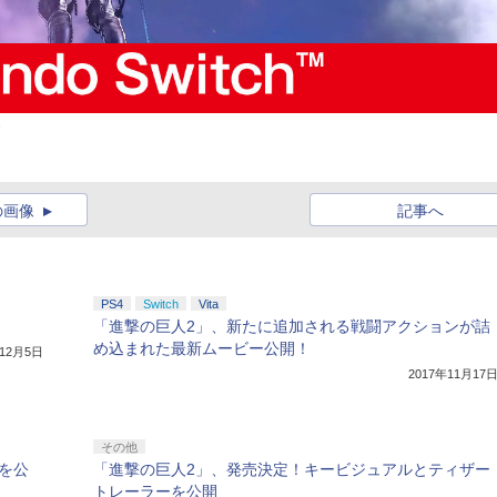
会
の画像
記事へ
PS4
Switch
Vita
「進撃の巨人2」、新たに追加される戦闘アクションが詰
め込まれた最新ムービー公開！
年12月5日
2017年11月17
その他
を公
「進撃の巨人2」、発売決定！キービジュアルとティザー
トレーラーを公開