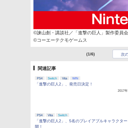
©諫山創・講談社／「進撃の巨人」製作委員
©コーエーテクモゲームス
(1/6)
次
関連記事
PS4
Switch
Vita
WIN
「進撃の巨人2」、発売日決定！
2017
PS4
Vita
Switch
「進撃の巨人2」、5名のプレイアブルキャラクター
開！