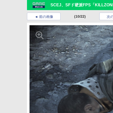
SCEJ、SFド硬派FPS「KILLZ
(10/22)
前の画像
次