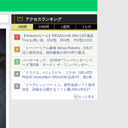
アクセスランキング
1時間
24時間
1週間
1カ月
【Amazonセール】REGZAの4K Mini LED液晶
TVがお買い得。55V型、65V型、75V型の2026
年モデルがラインナップ
「スーパーリアル麻雀 Venus Returns」8月27
日に発売決定。脱衣麻雀が3D×VRで復活
発売から2週間は20%オフになるセールが実施
バーガーキング、2026年“ワンパウンダーシリ
ーズ”第3弾「ダーティ ザ・ワンパウンダー」を
8月7日発売
「ドラクエ」×ジェラピケ、コラボ「GELATO
「特製ガーリックマヨソース」を使用した超大
PIQUE encounters DRAGON QUEST」第2弾が
型チーズバーガー
本日発売
「イーグレットツー ミニ」新作追加ソフト発売
アイスカップに入ったスライムやわたぼう、ベ
決定。詳細を公開するファミ通LIVEが8月27日
ビーサタンなどがオリジナルアートで登場
20時から配信
もっと見る
シリーズ累計100タイトルへ