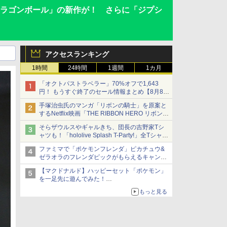
ドラゴンボール」の新作が！ さらに「ジプシ
アクセスランキング
1時間
24時間
1週間
1カ月
「オクトパストラベラー」70%オフで1,643
円！ もうすぐ終了のセール情報まとめ【8月8日
更新】
手塚治虫氏のマンガ「リボンの騎士」を原案と
ニンテンドーeショップでは「大神 絶景版」が
するNetflix映画「THE RIBBON HERO リボンヒ
67%オフで990円
ーロー」本日配信開始
そらザウルスやギャルきち、団長の吉野家Tシ
ャツも！「hololive Splash T-Party!」全Tシャツ
ラインナップ公開＆オンライン販売開始
ファミマで「ポケモンフレンダ」ピカチュウ&
ゼラオラのフレンダピックがもらえるキャンペ
ーン開催！
【マクドナルド】ハッピーセット「ポケモン」
を一足先に遊んでみた！
30周年を記念して30種類のポケモンがおもちゃ
もっと見る
で登場