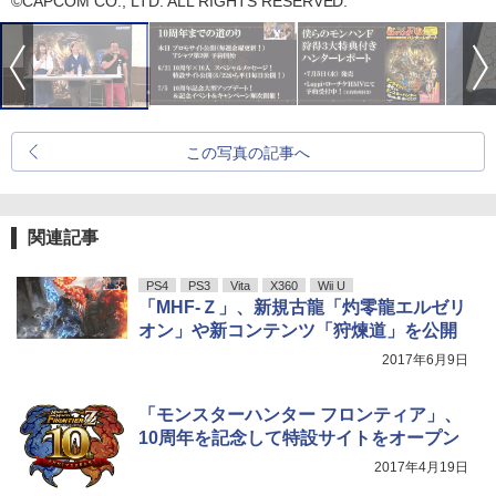
©CAPCOM CO., LTD. ALL RIGHTS RESERVED.
この写真の記事へ
関連記事
PS4
PS3
Vita
X360
Wii U
「MHF-Ｚ」、新規古龍「灼零龍エルゼリ
オン」や新コンテンツ「狩煉道」を公開
2017年6月9日
「モンスターハンター フロンティア」、
10周年を記念して特設サイトをオープン
2017年4月19日