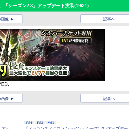
、「シーズン2.3」アップデート実装
(19/21)
の画像
記事へ
VED.
の画像
記事へ
PS4
PS3
WIN
」アッ
「ドラゴンズドグマ オンライン」シーズン2.3アップデー