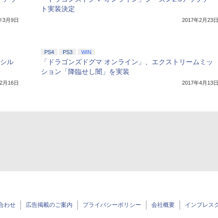
ト実装決定
7年3月9日
2017年2月23
PS4
PS3
WIN
のシル
「ドラゴンズドグマ オンライン」、エクストリームミッ
ション「降臨せし闇」を実装
年2月16日
2017年4月13
合わせ
広告掲載のご案内
プライバシーポリシー
会社概要
インプレス