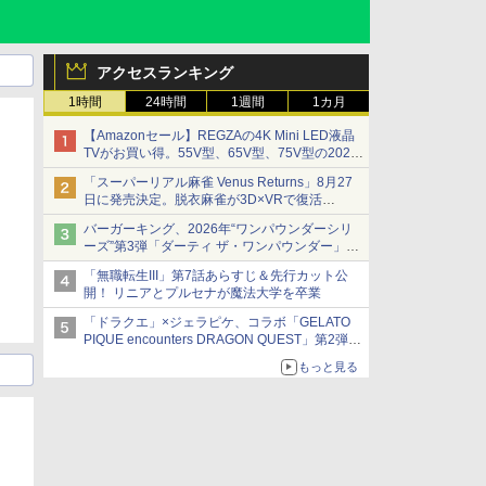
アクセスランキング
1時間
24時間
1週間
1カ月
【Amazonセール】REGZAの4K Mini LED液晶
TVがお買い得。55V型、65V型、75V型の2026
年モデルがラインナップ
「スーパーリアル麻雀 Venus Returns」8月27
日に発売決定。脱衣麻雀が3D×VRで復活
発売から2週間は20%オフになるセールが実施
バーガーキング、2026年“ワンパウンダーシリ
ーズ”第3弾「ダーティ ザ・ワンパウンダー」を
8月7日発売
「無職転生III」第7話あらすじ＆先行カット公
「特製ガーリックマヨソース」を使用した超大
開！ リニアとプルセナが魔法大学を卒業
型チーズバーガー
「ドラクエ」×ジェラピケ、コラボ「GELATO
PIQUE encounters DRAGON QUEST」第2弾が
本日発売
もっと見る
アイスカップに入ったスライムやわたぼう、ベ
ビーサタンなどがオリジナルアートで登場