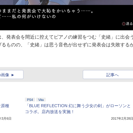
は、発表会を間近に控えてピアノの練習をつむ「史緒」に出会
げるものの、「史緒」は思う音色が出せずに発表会は失敗する
の画像
記事へ
PS4
Vita
な原種
「BLUE REFLECTION 幻に舞う少女の剣」がローソンと
コラボ。店内放送を実施！
7年3月6日
2017年2月28