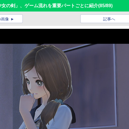
に舞う少女の剣」、ゲーム流れを重要パートごとに紹介
(85/89)
の画像
記事へ