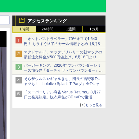
アクセスランキング
1時間
24時間
1週間
1カ月
「オクトパストラベラー」70%オフで1,643
円！ もうすぐ終了のセール情報まとめ【8月8日
更新】
マクドナルド、マックデリバリーの朝マックの
ニンテンドーeショップでは「大神 絶景版」が
最低注文料金が500円値上げ。8月18日より
67%オフで990円
1,500円から受付
バーガーキング、2026年“ワンパウンダーシリ
ーズ”第3弾「ダーティ ザ・ワンパウンダー」を
8月7日発売
そらザウルスやギャルきち、団長の吉野家Tシ
「特製ガーリックマヨソース」を使用した超大
ャツも！「hololive Splash T-Party!」全Tシャツ
型チーズバーガー
ラインナップ公開＆オンライン販売開始
「スーパーリアル麻雀 Venus Returns」8月27
日に発売決定。脱衣麻雀が3D×VRで復活
発売から2週間は20%オフになるセールが実施
もっと見る