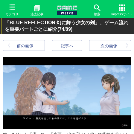
カテゴリ
過去記事
検索
Impressサイト
「BLUE REFLECTION 幻に舞う少女の剣」、ゲーム流れ
を重要パートごとに紹介
(74/89)
前の画像
記事へ
次の画像