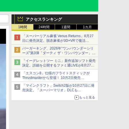
アクセスランキング
1時間
24時間
1週間
1カ月
「スーパーリアル麻雀 Venus Returns」8月27
日に発売決定。脱衣麻雀が3D×VRで復活
発売から2週間は20%オフになるセールが実施
バーガーキング、2026年“ワンパウンダーシリ
ーズ”第3弾「ダーティ ザ・ワンパウンダー」を
8月7日発売
「イーグレットツー ミニ」新作追加ソフト発売
「特製ガーリックマヨソース」を使用した超大
決定。詳細を公開するファミ通LIVEが8月27日
型チーズバーガー
20時から配信
「エスコン8」仕様のフライトスティックが
シリーズ累計100タイトルへ
Thrustmasterから登場！ 10月2日発売
ジョイスティックに振動機能を搭載。予約受付
「マインクラフト」Switch2版が10月27日に発
も開始
売決定。「スーパーマリオ」DLCも
Switch版からのアップグレードも可能に
もっと見る