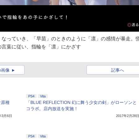
くなっていき、「早苗」のときのように「凛」の感情が暴走。
の言葉に従い、指輪を「凛」にかざす
の画像
記事へ
PS4
Vita
な原種
「BLUE REFLECTION 幻に舞う少女の剣」がローソンと
コラボ。店内放送を実施！
7年3月6日
2017年2月28
PS4
Vita