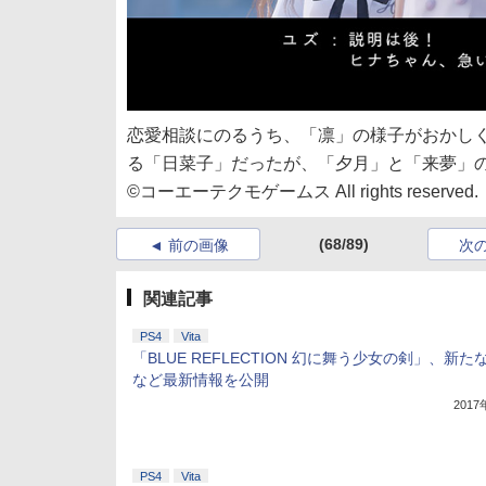
恋愛相談にのるうち、「凛」の様子がおかし
る「日菜子」だったが、「夕月」と「来夢」
©コーエーテクモゲームス All rights reserved.
(68/89)
前の画像
次
関連記事
PS4
Vita
「BLUE REFLECTION 幻に舞う少女の剣」、新た
など最新情報を公開
201
PS4
Vita