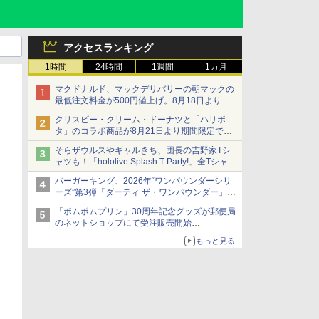
アクセスランキング
1時間
24時間
1週間
1カ月
マクドナルド、マックデリバリーの朝マックの
最低注文料金が500円値上げ。8月18日より
1,500円から受付
クリスピー・クリーム・ドーナツと「ハリポ
タ」のコラボ商品が8月21日より期間限定で発
売
そらザウルスやギャルきち、団長の吉野家Tシ
組分け帽子ドーナツなど見た目も楽しい商品が
ャツも！「hololive Splash T-Party!」全Tシャツ
登場
ラインナップ公開＆オンライン販売開始
バーガーキング、2026年“ワンパウンダーシリ
ーズ”第3弾「ダーティ ザ・ワンパウンダー」を
8月7日発売
「ポムポムプリン」30周年記念グッズが郵便局
「特製ガーリックマヨソース」を使用した超大
のネットショップにて受注販売開始
型チーズバーガー
「おもちもちもちクッション」など今年だけの
もっと見る
限定商品が登場