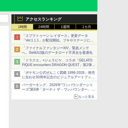
アクセスランキング
1時間
24時間
1週間
1カ月
「スプラトゥーン レイダース」更新データ
「Ver.1.1.1」が配信開始。ブキやステージに関
する不具合を修正
「ファイナルファンタジーXIV」緊急メンテ
へ。Switch2版のデータロード不具合を最適化
「ドラクエ」×ジェラピケ、コラボ「GELATO
PIQUE encounters DRAGON QUEST」第2弾が
本日発売
「ポケモン公式ぜんこく図鑑 1996-2026」発売
アイスカップに入ったスライムやわたぼう、ベ
に合わせ30周年記念のビジュアルアートブック
ビーサタンなどがオリジナルアートで登場
3冊同時発売が決定
バーガーキング、2026年“ワンパウンダーシリ
ーズ”第3弾「ダーティ ザ・ワンパウンダー」を
8月7日発売
もっと見る
「特製ガーリックマヨソース」を使用した超大
型チーズバーガー