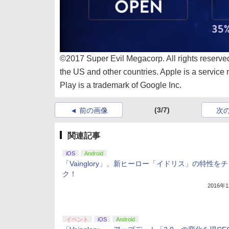
©2017 Super Evil Megacorp. All rights reserved
the US and other countries. Apple is a service 
Play is a trademark of Google Inc.
(3/7)
前の画像
次
関連記事
iOS
Android
「Vainglory」、新ヒーロー「イドリス」の特性を
ク！
2016年
イベント
iOS
Android