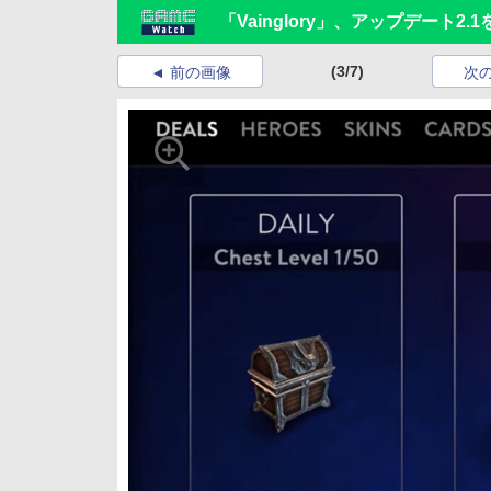
「Vainglory」、アップデート2.
(3/7)
前の画像
次