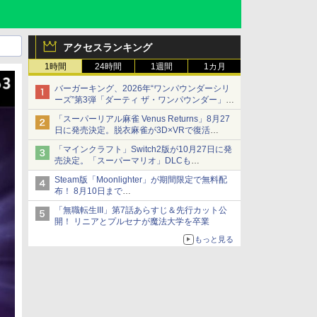
アクセスランキング
1時間
24時間
1週間
1カ月
バーガーキング、2026年“ワンパウンダーシリ
ーズ”第3弾「ダーティ ザ・ワンパウンダー」を
8月7日発売
「スーパーリアル麻雀 Venus Returns」8月27
「特製ガーリックマヨソース」を使用した超大
日に発売決定。脱衣麻雀が3D×VRで復活
型チーズバーガー
発売から2週間は20%オフになるセールが実施
「マインクラフト」Switch2版が10月27日に発
売決定。「スーパーマリオ」DLCも
Switch版からのアップグレードも可能に
Steam版「Moonlighter」が期間限定で無料配
布！ 8月10日まで
続編「Moonlighter 2」の発売は9月2日に決定
「無職転生III」第7話あらすじ＆先行カット公
開！ リニアとプルセナが魔法大学を卒業
もっと見る