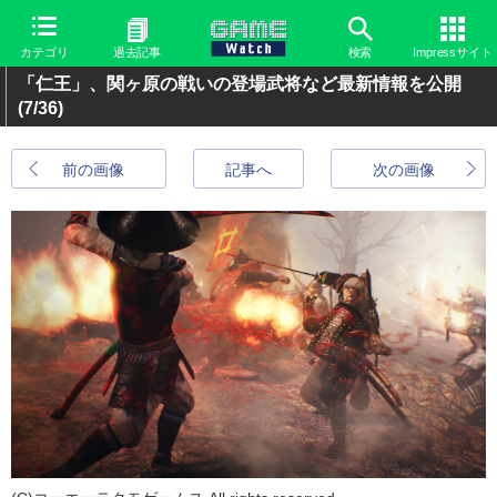
カテゴリ
過去記事
検索
Impressサイト
「仁王」、関ヶ原の戦いの登場武将など最新情報を公開
(7/36)
前の画像
記事へ
次の画像