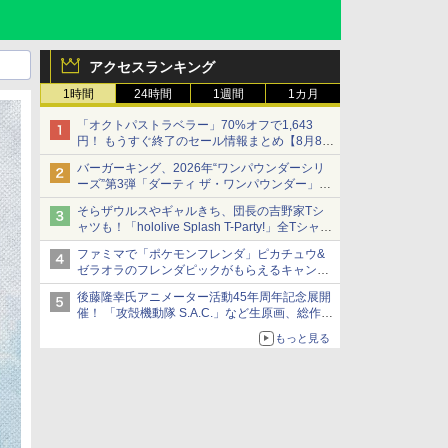
アクセスランキング
1時間
24時間
1週間
1カ月
「オクトパストラベラー」70%オフで1,643
円！ もうすぐ終了のセール情報まとめ【8月8日
更新】
バーガーキング、2026年“ワンパウンダーシリ
ニンテンドーeショップでは「大神 絶景版」が
ーズ”第3弾「ダーティ ザ・ワンパウンダー」を
67%オフで990円
8月7日発売
そらザウルスやギャルきち、団長の吉野家Tシ
「特製ガーリックマヨソース」を使用した超大
ャツも！「hololive Splash T-Party!」全Tシャツ
型チーズバーガー
ラインナップ公開＆オンライン販売開始
ファミマで「ポケモンフレンダ」ピカチュウ&
ゼラオラのフレンダピックがもらえるキャンペ
ーン開催！
後藤隆幸氏アニメーター活動45年周年記念展開
催！ 「攻殻機動隊 S.A.C.」など生原画、総作画
監督修正が展示
もっと見る