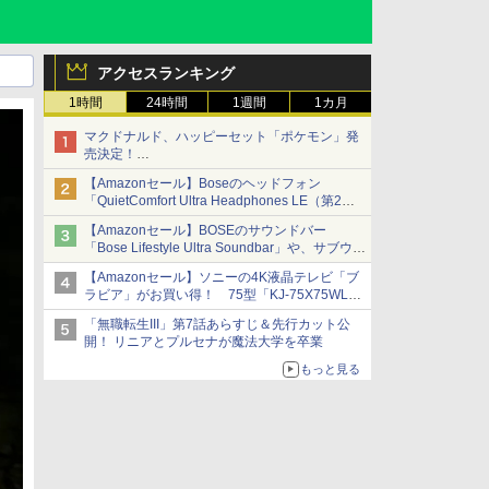
アクセスランキング
1時間
24時間
1週間
1カ月
マクドナルド、ハッピーセット「ポケモン」発
売決定！
ポケモン30周年記念で30匹が大集合
【Amazonセール】Boseのヘッドフォン
「QuietComfort Ultra Headphones LE（第2世
代）」などお買い得価格で登場
【Amazonセール】BOSEのサウンドバー
イマーシブオーディオで臨場感ある音楽体験が
「Bose Lifestyle Ultra Soundbar」や、サブウー
楽しめる
ファー「Bose Lifestyle Ultra Subwoofer」など
【Amazonセール】ソニーの4K液晶テレビ「ブ
お買い得！
ラビア」がお買い得！ 75型「KJ-75X75WL」
などラインナップ
「無職転生III」第7話あらすじ＆先行カット公
開！ リニアとプルセナが魔法大学を卒業
もっと見る