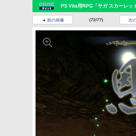
PS Vita用RPG「サガ スカーレ
(72/77)
前の画像
次