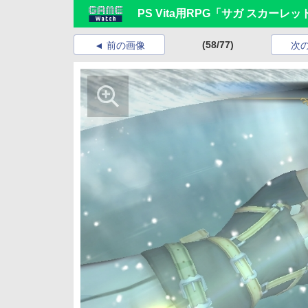
PS Vita用RPG「サガ スカーレ
(58/77)
前の画像
次