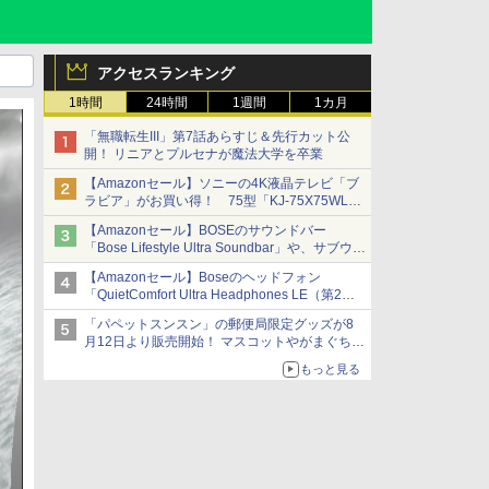
アクセスランキング
1時間
24時間
1週間
1カ月
「無職転生III」第7話あらすじ＆先行カット公
開！ リニアとプルセナが魔法大学を卒業
【Amazonセール】ソニーの4K液晶テレビ「ブ
ラビア」がお買い得！ 75型「KJ-75X75WL」
などラインナップ
【Amazonセール】BOSEのサウンドバー
「Bose Lifestyle Ultra Soundbar」や、サブウー
ファー「Bose Lifestyle Ultra Subwoofer」など
【Amazonセール】Boseのヘッドフォン
お買い得！
「QuietComfort Ultra Headphones LE（第2世
代）」などお買い得価格で登場
「パペットスンスン」の郵便局限定グッズが8
イマーシブオーディオで臨場感ある音楽体験が
月12日より販売開始！ マスコットやがまぐち、
楽しめる
レターセットなどが登場
もっと見る