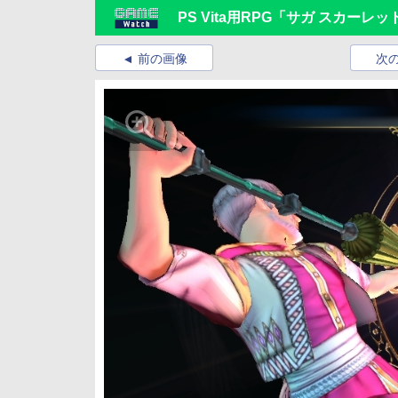
PS Vita用RPG「サガ スカーレ
前の画像
次