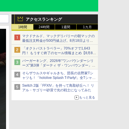
アクセスランキング
1時間
24時間
1週間
1カ月
マクドナルド、マックデリバリーの朝マックの
最低注文料金が500円値上げ。8月18日より
1,500円から受付
「オクトパストラベラー」70%オフで1,643
円！ もうすぐ終了のセール情報まとめ【8月8日
更新】
バーガーキング、2026年“ワンパウンダーシリ
ニンテンドーeショップでは「大神 絶景版」が
ーズ”第3弾「ダーティ ザ・ワンパウンダー」を
67%オフで990円
8月7日発売
そらザウルスやギャルきち、団長の吉野家Tシ
「特製ガーリックマヨソース」を使用した超大
ャツも！「hololive Splash T-Party!」全Tシャツ
型チーズバーガー
ラインナップ公開＆オンライン販売開始
Switch 2版「FFXIV」を持って鳥取砂丘へ！ リ
アル・サゴリー砂漠で光の戦士になってみた
もっと見る