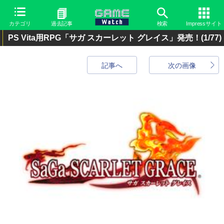
カテゴリ
過去記事
検索
Impressサイト
PS Vita用RPG「サガ スカーレット グレイス」発売！
(1/77)
記事へ
次の画像