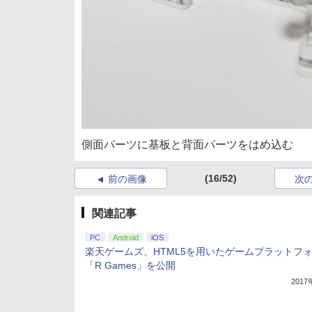
側面パーツに基板と背面パーツをはめ込む
(16/52)
前の画像
次
関連記事
PC
Android
iOS
楽天ゲームズ、HTML5を用いたゲームプラットフ
「R Games」を公開
201