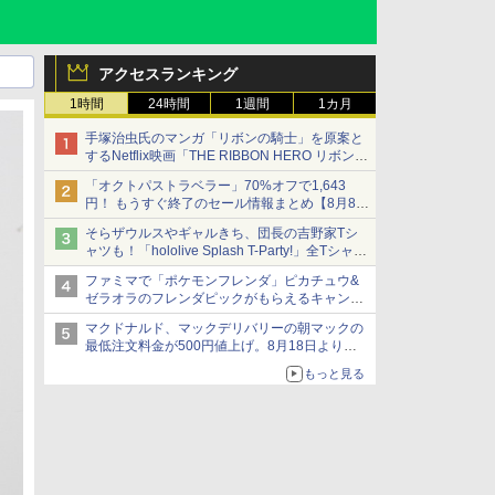
アクセスランキング
1時間
24時間
1週間
1カ月
手塚治虫氏のマンガ「リボンの騎士」を原案と
するNetflix映画「THE RIBBON HERO リボンヒ
ーロー」本日配信開始
「オクトパストラベラー」70%オフで1,643
円！ もうすぐ終了のセール情報まとめ【8月8日
更新】
そらザウルスやギャルきち、団長の吉野家Tシ
ニンテンドーeショップでは「大神 絶景版」が
ャツも！「hololive Splash T-Party!」全Tシャツ
67%オフで990円
ラインナップ公開＆オンライン販売開始
ファミマで「ポケモンフレンダ」ピカチュウ&
ゼラオラのフレンダピックがもらえるキャンペ
ーン開催！
マクドナルド、マックデリバリーの朝マックの
最低注文料金が500円値上げ。8月18日より
1,500円から受付
もっと見る