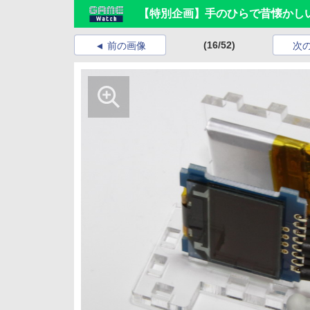
【特別企画】手のひらで昔懐かしいア
(16/52)
前の画像
次