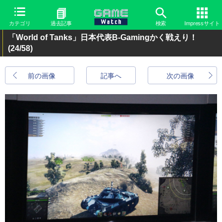
カテゴリ
過去記事
検索
Impressサイト
「World of Tanks」日本代表B-Gamingかく戦えり！
(24/58)
前の画像
記事へ
次の画像