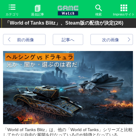
カテゴリ
過去記事
検索
Impressサイト
「World of Tanks Blitz」、Steam版の配信が決定
(2/6)
前の画像
記事へ
次の画像
「World of Tanks Blitz」は、他の「World of Tanks」シリーズと比較
してかなり自由な展開を行なっているのが特徴となっている