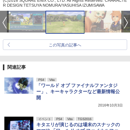
(C)2016 SQUARE ENIX CO., LTD. All Rights Reserved. CHARACTE
R DESIGN:TETSUYA NOMURA/YASUHISA IZUMISAWA
この写真の記事へ
関連記事
PS4
Vita
「ワールド オブ ファイナルファンタジ
ー」、キーキャラクターなど最新情報公
開
2016年10月3日
イベント
PS4
Vita
TGS2016
キタエリが演じるのは場末のスナックの