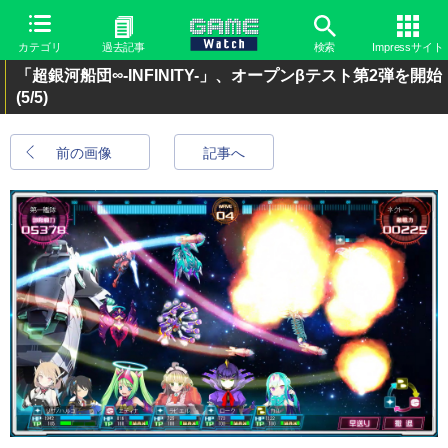
カテゴリ
過去記事
検索
Impressサイト
「超銀河船団∞-INFINITY-」、オープンβテスト第2弾を開始
(5/5)
前の画像
記事へ