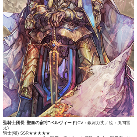
聖騎士団長“聖血の宿将”ベルヴィード
(CV：銀河万丈／絵：風間雷
太)
騎士(斬) SSR★★★★★