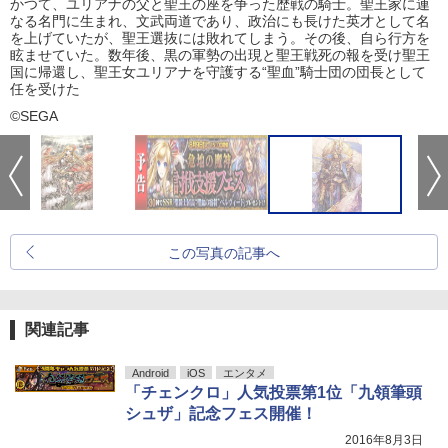
かつて、ユリアナの父と聖王の座を争った歴戦の騎士。聖王家に連
なる名門に生まれ、文武両道であり、政治にも長けた英才として名
を上げていたが、聖王選抜には敗れてしまう。その後、自ら行方を
眩ませていた。数年後、黒の軍勢の出現と聖王戦死の報を受け聖王
国に帰還し、聖王女ユリアナを守護する“聖血”騎士団の団長として
任を受けた
©SEGA
この写真の記事へ
関連記事
Android
iOS
エンタメ
「チェンクロ」人気投票第1位「九領筆頭
シュザ」記念フェス開催！
2016年8月3日