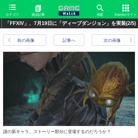
カテゴリ
過去記事
検索
Impressサイト
「FFXIV」、7月19日に「ディープダンジョン」を実装
(2/5)
前の画像
記事へ
次の画像
謎の新キャラ。ストーリー部分に登場するのだろうか？