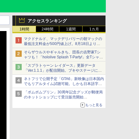
アクセスランキング
1時間
24時間
1週間
1カ月
マクドナルド、マックデリバリーの朝マックの
最低注文料金が500円値上げ。8月18日より
1,500円から受付
そらザウルスやギャルきち、団長の吉野家Tシ
ャツも！「hololive Splash T-Party!」全Tシャツ
ラインナップ公開＆オンライン販売開始
「スプラトゥーン レイダース」更新データ
「Ver.1.1.1」が配信開始。ブキやステージに関
する不具合を修正
ネトフリで公開予定「GTA6」新映像は日本国内
でもリアルタイム試聴可能。しかも日本語字幕
付き
「ポムポムプリン」30周年記念グッズが郵便局
Netflixから公式回答あり
のネットショップにて受注販売開始
「おもちもちもちクッション」など今年だけの
もっと見る
限定商品が登場