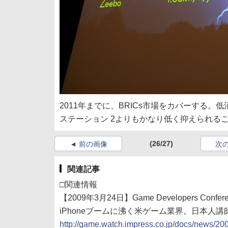
2011年までに、BRICs市場をカバーする
ステーション 2よりもかなり低く抑えられる
(26/27)
前の画像
次
関連記事
□関連情報
【2009年3月24日】Game Developers Co
iPhoneブームに沸く米ゲーム業界。日本人
http://game.watch.impress.co.jp/docs/news/2