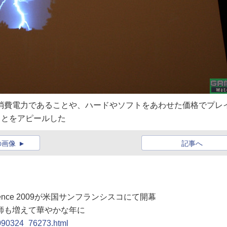
。低消費電力であることや、ハードやソフトをあわせた価格でプレ
ことをアピールした
の画像
記事へ
nference 2009が米国サンフランシスコにて開幕
講師も増えて華やかな年に
0090324_76273.html