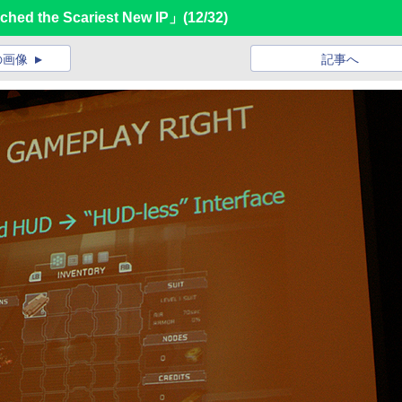
ed the Scariest New IP」
(12/32)
の画像
記事へ