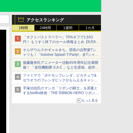
アクセスランキング
1時間
24時間
1週間
1カ月
「オクトパストラベラー」70%オフで1,643
円！ もうすぐ終了のセール情報まとめ【8月8日
更新】
そらザウルスやギャルきち、団長の吉野家Tシ
ニンテンドーeショップでは「大神 絶景版」が
ャツも！「hololive Splash T-Party!」全Tシャツ
67%オフで990円
ラインナップ公開＆オンライン販売開始
後藤隆幸氏アニメーター活動45年周年記念展開
催！ 「攻殻機動隊 S.A.C.」など生原画、総作画
監督修正が展示
ファミマで「ポケモンフレンダ」ピカチュウ&
ゼラオラのフレンダピックがもらえるキャンペ
ーン開催！
手塚治虫氏のマンガ「リボンの騎士」を原案と
するNetflix映画「THE RIBBON HERO リボンヒ
ーロー」本日配信開始
もっと見る