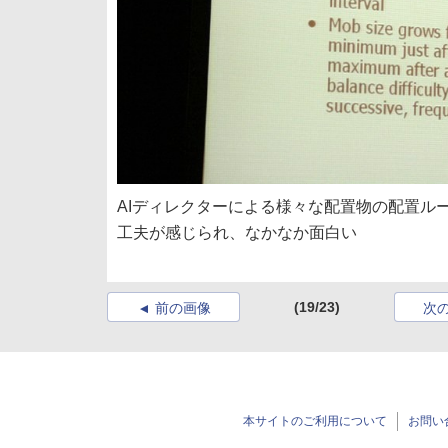
AIディレクターによる様々な配置物の配置ル
工夫が感じられ、なかなか面白い
(19/23)
前の画像
次
本サイトのご利用について
お問い