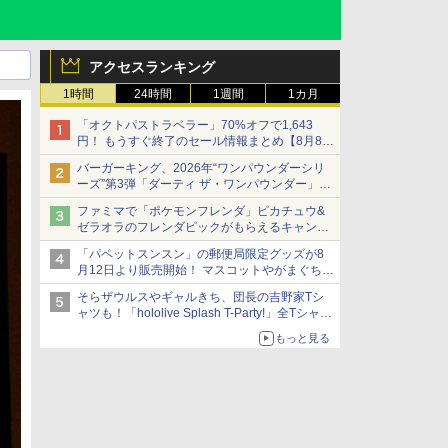
アクセスランキング
1時間
24時間
1週間
1カ月
「オクトパストラベラー」70%オフで1,643
円！ もうすぐ終了のセール情報まとめ【8月8日
更新】
バーガーキング、2026年“ワンパウンダーシリ
ニンテンドーeショップでは「大神 絶景版」が
ーズ”第3弾「ダーティ ザ・ワンパウンダー」を
67%オフで990円
8月7日発売
ファミマで「ポケモンフレンダ」ピカチュウ&
「特製ガーリックマヨソース」を使用した超大
ゼラオラのフレンダピックがもらえるキャンペ
型チーズバーガー
ーン開催！
「パペットスンスン」の郵便局限定グッズが8
月12日より販売開始！ マスコットやがまぐち、
レターセットなどが登場
そらザウルスやギャルきち、団長の吉野家Tシ
ャツも！「hololive Splash T-Party!」全Tシャツ
ラインナップ公開＆オンライン販売開始
もっと見る