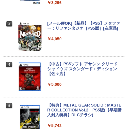
￥3,296
スクウェア・エニックス ドラゴンクエス
3
トXI 過ぎ去りし時を求めて S【Switch
[メール便OK]【新品】【PS5】メタファ
3
2】 POTPAANVA [POTPAANVA]
ー：リファンタジオ［PS5版］[在庫品]
￥4,920
￥4,050
ドラゴンクエストXI 過ぎ去りし時を求
4
【中古】PS5ソフト アサシン クリード
めて S Switch2版
4
シャドウズ スタンダードエディション
【佐々店】
￥4,930
￥5,000
【当店独自で＋P10倍★要エントリー】
5
【中古】[Switch2] ドラゴンクエストVII
【特典】METAL GEAR SOLID : MASTE
Reimagined(ドラクエ7 リイマジンド)
5
R COLLECTION Vol.2 PS5版(【早期購
スクウェア・エニックス(20260205)
入封入特典】DLCチラシ)
￥5,080
￥5,742