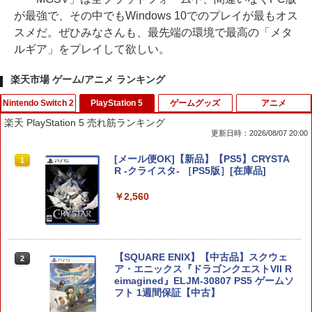
が最強で、その中でもWindows 10でのプレイが最もオス
スメだ。ぜひみなさんも、最先端の環境で最高の「メタ
ルギア」をプレイして欲しい。
楽天市場 ゲーム/アニメ ランキング
Nintendo Switch 2
PlayStation 5
ゲームグッズ
アニメ
楽天 PlayStation 5 売れ筋ランキング
更新日時：2026/08/07 20:00
【新品】Switch2 eFootball Kick-Off!
[メール便OK]【新品】【PS5】CRYSTA
1
1
【メール便】
R -クライスタ- ［PS5版］[在庫品]
￥3,800
￥2,560
テーブルモード専用 ポータブルUSBハブ
【SQUARE ENIX】【中古品】スクウェ
2
2
スタンド 2ポート for Nintendo Switch
ア・エニックス『ドラゴンクエストVII R
2
eimagined』ELJM-30807 PS5 ゲームソ
フト 1週間保証【中古】
￥3,980