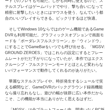
ードでのプレイも可能だ。しかも同時に使えるので、ス
テルスプレイはゲームパッドでやり、撃ち合いになって
精密に射撃したいときにはマウスを使う、なんていう都
合のいいプレイすらできる。ビックリするほど快適。
そしてWindows 10ならではのゲーム機能であるGame
DVRも利用可能だ。グラフィックスオプションで画面モ
ードを「ボーダレスフルスクリーン」か「ウィンドウ」
にすることでGameBarをいつでも呼び出せる。「MGSV:
GROUND ZEROES」ではこれらの設定にするとフレー
ムレートがだだ下がりになっていたが、本作ではエクス
クルーシブ・フルスクリーンモードとほとんど変わらな
いパフォーマンスで動作してくれるのがありがたい。
華麗なステルスプレイや、時折発生するシュールで笑
える瞬間など、GameDVRのバックグラウンド録画機能
なら撮り忘れもなし。遊びの幅が抜群に広い本作だから
こそ、この機能が本当にありがたく思えるはずだ。
「MGSV」は全プラットフォーム中、間違いなくPC版