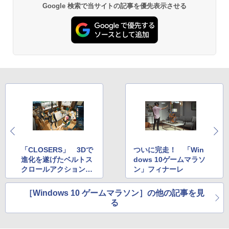
【純正品】Xbox 充電式バッテリー + US
3
Google 検索で当サイトの記事を優先表示させる
￥4,400
ーラー 接続 USB ハブ スイッチ2 アクセ
￥3,964
B-C ケーブル
サリー 周辺機器 SWITCH2 ◇AL-NS257
Nintendo Switch 2(日本語・国内専用)
【純正品】ディスクドライブ(CFI-ZDD1
3
3
1【メール便】
J) PlayStation 5
￥2,618
￥55,871
￥2,580
￥11,849
映画『THE FIRST SLAM DUNK』 STAN
4
劇場版「鬼滅の刃」無限城編 第一章 猗
3
DARD EDITION【4K ULTRA HD】（早
窩座再来 通常版 [DVD]
期予約特典なし） [ 井上雄彦 ]
【純正品】Xbox ワイヤレス コントロー
4
任天堂 amiibo マンタロー スプラトゥー
￥3,523
4
【純正品】DualSense ワイヤレスコン
ラー (カーボンブラック)
ニンテンドープリペイド番号 9000円|オ
4
￥5,280
4
ンシリーズ ※大量購入時には納期にお時
トローラー ミッドナイト ブラック(CFI-
ンラインコード版
間がかかる場合があります
ZCT2J01)
￥8,020
￥9,000
￥2,600
￥10,737
【特典】攻殻機動隊 SAC_2045 最後の
5
劇場版「鬼滅の刃」無限城編 第一章 猗
4
人間(特装限定版)【Blu-ray】(第1弾・第
窩座再来 完全生産限定版 [Blu-ray]
【純正品】Xbox Elite ワイヤレス コン
2弾キービジュアル使用ステッカーセッ
5
トローラー Series 2 Core Edition (ホワ
ト(2枚1セット・袋入れ)) [ 士郎正宗 ]
「CLOSERS」 3Dで
ついに完走！ 「Win
ニンテンドープリペイド番号 5000円|オ
5
Switch2 ケース レザーケース スイッチ2
￥8,698
5
【純正品】DualSense ワイヤレスコン
イト)
ンラインコード版
5
進化を遂げたベルトス
dows 10ゲームマラソ
Nintendo 対応 スイッチ スイッチツー
トローラー(CFI-ZCT2J)
￥5,535
クロールアクションRP
ン」フィナーレ
シンプル ミニマル PUレザー 革 カバー
￥18,500
￥5,000
G
ポーチ ストラップ付属 オシャレ ソフト
￥10,737
収納 ガジェットケース クリスマス ギフ
［Windows 10 ゲームマラソン］の他の記事を見
ト プレゼント 送料無料
【Amazon.co.jp限定】劇場版モノノ怪
5
る
第三章 蛇神 (オリジナル特典:オリジナル
巾着＋メーカー特典:【坤と離】二振りの
￥3,480
剣、十翼より来たる！スタジオ描き下ろ