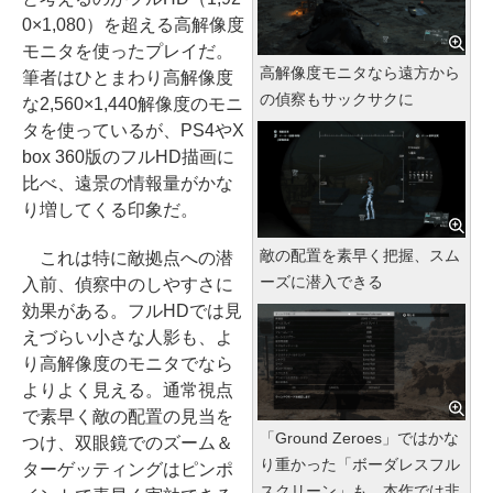
0×1,080）を超える高解像度
モニタを使ったプレイだ。
高解像度モニタなら遠方から
筆者はひとまわり高解像度
の偵察もサックサクに
な2,560×1,440解像度のモニ
タを使っているが、PS4やX
box 360版のフルHD描画に
比べ、遠景の情報量がかな
り増してくる印象だ。
敵の配置を素早く把握、スム
これは特に敵拠点への潜
ーズに潜入できる
入前、偵察中のしやすさに
効果がある。フルHDでは見
えづらい小さな人影も、よ
り高解像度のモニタでなら
よりよく見える。通常視点
で素早く敵の配置の見当を
「Ground Zeroes」ではかな
つけ、双眼鏡でのズーム＆
り重かった「ボーダレスフル
ターゲッティングはピンポ
スクリーン」も、本作では非