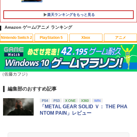
楽天ランキングをもっと見る
Amazon ゲーム/アニメ ランキング
Nintendo Switch 2
PlayStation 5
Xbox
アニメ
GBC用 レトロコレクションケース 5枚
【中古】アナと雪の女王 MovieNEX [ブ
1
1
ゲームボーイ ソフト ケース ゲーム 収納
ルーレイ+DVD+デジタルコピー（クラウ
ケース 高透明 簡単組立 PP素材 日本製 3
ド対応）+MovieNEXワールド] [Blu-ray]
Aカンパニー RCC-GBCASE-5P 【メー
スプラトゥーン レイダース|オンライン
PlayStation 5 デジタル・エディション
【純正品】Xbox ワイヤレス コントロー
【Amazon.co.jp限定】劇場版モノノ怪
ル便送料無料】
1
1
1
1
￥1,100
コード版
日本語専用 Console Language: Japan
ラー + USB-C® ケーブル
第三章 蛇神 (Amazon.co.jp限定オリジ
ese only (CFI-2200B01)
ナル三方背収納ケース付きコレクション)
（佐藤カフジ）
￥880
(オリジナル特典:オリジナル巾着＋メー
￥5,832
￥8,300
カー特典:【坤と離】二振りの剣、十翼よ
￥55,000
機動戦士ガンダムSEED FREEDOM(通常
2
り来たる！スタジオ描き下ろしイラスト
編集部のおすすめ記事
版)【Blu-ray】 [ 矢立肇 ]
ボード付) [Blu-ray]
3DO ファイアボール【新品】
2
【純正品】Xbox ワイヤレス コントロー
PS4
PS3
X ONE
X360
WIN
2
￥4,032
￥10,780
スプラトゥーン レイダース -Switch2
Beast of Reincarnation -PS5 【特典】
ラー (ロボット ホワイト)
2
「METAL GEAR SOLID Ｖ： THE PHA
2
￥1,200
プロダクトコード 封入
NTOM PAIN」レビュー
￥6,445
￥7,681
￥7,286
空飛ぶゆうれい船【Blu-ray】 [ 石ノ森章
3
劇場版「鬼滅の刃」無限城編 第一章 猗
2
太郎 ]
Nintendo Switch2 専用 NGC+USB ハブ
窩座再来 通常版 [Blu-ray]
3
冷却ファン付き ゲームキューブコントロ