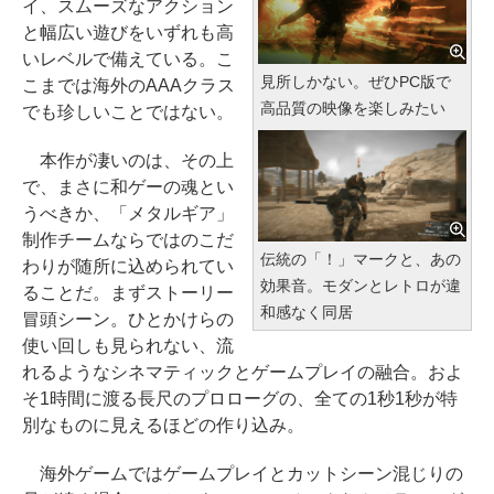
イ、スムーズなアクション
と幅広い遊びをいずれも高
いレベルで備えている。こ
見所しかない。ぜひPC版で
こまでは海外のAAAクラス
高品質の映像を楽しみたい
でも珍しいことではない。
本作が凄いのは、その上
で、まさに和ゲーの魂とい
うべきか、「メタルギア」
制作チームならではのこだ
伝統の「！」マークと、あの
わりが随所に込められてい
効果音。モダンとレトロが違
ることだ。まずストーリー
和感なく同居
冒頭シーン。ひとかけらの
使い回しも見られない、流
れるようなシネマティックとゲームプレイの融合。およ
そ1時間に渡る長尺のプロローグの、全ての1秒1秒が特
別なものに見えるほどの作り込み。
海外ゲームではゲームプレイとカットシーン混じりの