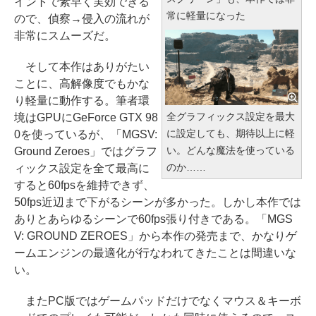
イントで素早く実効できる
常に軽量になった
ので、偵察→侵入の流れが
非常にスムーズだ。
そして本作はありがたい
ことに、高解像度でもかな
り軽量に動作する。筆者環
全グラフィックス設定を最大
境はGPUにGeForce GTX 98
に設定しても、期待以上に軽
0を使っているが、「MGSV:
い。どんな魔法を使っている
Ground Zeroes」ではグラフ
のか……
ィックス設定を全て最高に
すると60fpsを維持できず、
50fps近辺まで下がるシーンが多かった。しかし本作では
ありとあらゆるシーンで60fps張り付きである。「MGS
V: GROUND ZEROES」から本作の発売まで、かなりゲ
ームエンジンの最適化が行なわれてきたことは間違いな
い。
またPC版ではゲームパッドだけでなくマウス＆キーボ