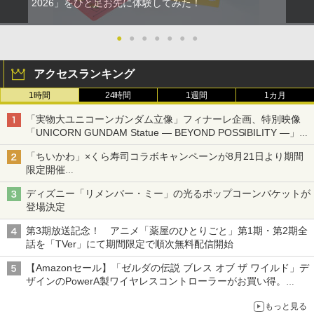
2026」をひと足お先に体験してみた！
●
●
●
●
●
●
●
アクセスランキング
1時間
24時間
1週間
1カ月
「実物大ユニコーンガンダム立像」フィナーレ企画、特別映像
「UNICORN GUNDAM Statue ― BEYOND POSSIBILITY ―」が
8月22日から10日間限定で上映
「ちいかわ」×くら寿司コラボキャンペーンが8月21日より期間
限定開催
オリジナルの湯呑みや寿司皿が景品に登場！
ディズニー「リメンバー・ミー」の光るポップコーンバケットが
登場決定
第3期放送記念！ アニメ「薬屋のひとりごと」第1期・第2期全
話を「TVer」にて期間限定で順次無料配信開始
【Amazonセール】「ゼルダの伝説 ブレス オブ ザ ワイルド」デ
ザインのPowerA製ワイヤレスコントローラーがお買い得。
Switch2でも使用可能
もっと見る