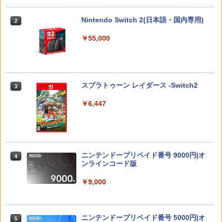
Nintendo Switch 2 Proコントローラー
典】コスチューム「ララ・クロフト・サ
￥653
BEE-A-FSSKA
バイバー(仮)」（ゲーム内コンテンツ）)
￥2,980
Nintendo Switch 2(日本語・国内専用)
2
￥10,700
￥7,012
￥55,000
限定クーポンあり Switch2 ケース 名入
【中古】【未使用品】トイ・ストーリー
3
3
れ パステルカラー スイッチ2かわいい Ni
4 [DVDのみ]
【顧客満足度98.3%】 Switch2 ケース
【特典】キャプテン翼2 WORLD FIGHT
3
3
ntendo 対応 スイッチ スイッチツー ニ
大容量 Switch2/Switch通常モデル/Swit
ERS PS5版(【早期購入封入特典】DLC
ンテンドー カバー ポーチ ストラップ 新
￥3,480
ch lite/Switch 有機ELモテルに対応 収納
+【前作購入者特典】ユニフォーム、ボ
スプラトゥーン レイダース -Switch2
3
型 ジョイコン ソフト ケーブルなど 収納
バッグ 防水 防塵 耐衝撃 持ち運び便利 ポ
ールカスタマイズ)
可能 クリスマス ギフト プレゼント 送料
ーチ スタンド/コントローラー/カード/ド
￥6,447
無料
ックなど収納可能 カバー 収納ボックス
￥7,199
￥2,880
【中古】Free！-Eternal Summer-2/Bl
￥2,880
4
u−ray Disc/PCXE-50422
カプコン 鬼武者 Way of the Sword【PS
4
￥360
ニンテンドープリペイド番号 9000円|オ
5】 ELJM30821 [ELJM30821]
4
限定クーポンあり Switch2 ケース スイ
ンラインコード版
4
Joy-Con 2 充電グリップ
4
ッチ2 Nintendo 対応 スイッチ スイッチ
￥7,630
ツー 名入れ かわいい ニンテンドースイ
￥9,000
￥3,876
ッチ カバー ポーチ switch Lite 新型 本
体 ジョイコン ソフト ケーブル 収納可能
デュエル・マスターズ TCG DMBD-13
5
ポーチ クリスマス ギフト クリスマス プ
クロニクル 最終決戦デッキ 覚醒流星譚
レゼント 送料無料
送料無料
鬼武者 Way of the Sword 【PS5】 ELJ
ニンテンドープリペイド番号 5000円|オ
5
5