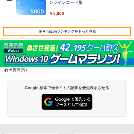
M-30821
Switch2 保護フィルム スイッチ2 保護フ
ンラインコード版
5
￥1,300
￥7,574
ィルム switch2 フィルム Switch2 ガラ
スフィルム スイッチ2 フィルム ガイド
￥7,641
￥5,000
貼り付け キット カバー Switch 2 本体
アクセサリー Nintendo Switch2 ケース
送料無料 JSS【2個セット BRICK game
可 透明 ブルーライト カット 99％ FIRM
5
Amazonランキングをもっと見る
テトリス ビッグ ゲーム機】ゲームウォ
E
ッチ ゲーム レトロゲーム 景品 粗
品 携帯 暇つぶし 液晶 高齢者 単
￥1,000
純 簡単 シンプル 単3電池 ミニゲ
ーム GAME ポータブル ボケ防止
携帯ゲーム ブロックくずし 大きい
PlayStation 5 デジタル・エディション
【純正品】Xbox ワイヤレス コントロー
劇場版「鬼滅の刃」無限城編 第一章 猗
1
1
1
日本語専用 Console Language: Japan
ラー + USB-C® ケーブル
窩座再来 通常版 [Blu-ray]
ese only (CFI-2200B01)
￥2,980
（石田賀津男）
￥8,300
￥3,982
￥55,000
Google 検索で当サイトの記事を優先表示させる
【純正品】Xbox ワイヤレス コントロー
2
劇場版「鬼滅の刃」無限城編 第一章 猗
Beast of Reincarnation -PS5 【特典】
ラー (ロボット ホワイト)
2
2
窩座再来 通常版 [DVD]
プロダクトコード 封入
￥7,681
￥3,523
￥7,286
【純正品】Xbox ワイヤレス コントロー
3