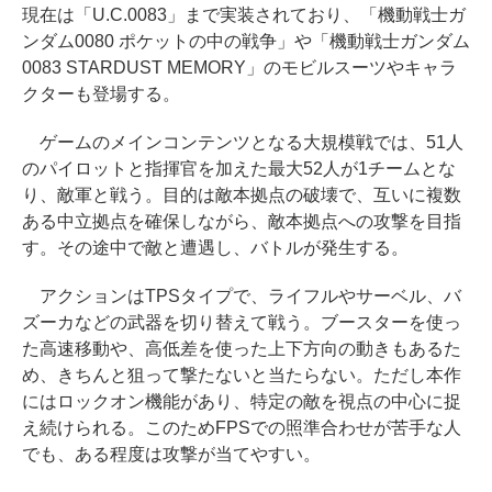
現在は「U.C.0083」まで実装されており、「機動戦士ガ
ンダム0080 ポケットの中の戦争」や「機動戦士ガンダム
0083 STARDUST MEMORY」のモビルスーツやキャラ
クターも登場する。
ゲームのメインコンテンツとなる大規模戦では、51人
のパイロットと指揮官を加えた最大52人が1チームとな
り、敵軍と戦う。目的は敵本拠点の破壊で、互いに複数
ある中立拠点を確保しながら、敵本拠点への攻撃を目指
す。その途中で敵と遭遇し、バトルが発生する。
アクションはTPSタイプで、ライフルやサーベル、バ
ズーカなどの武器を切り替えて戦う。ブースターを使っ
た高速移動や、高低差を使った上下方向の動きもあるた
め、きちんと狙って撃たないと当たらない。ただし本作
にはロックオン機能があり、特定の敵を視点の中心に捉
え続けられる。このためFPSでの照準合わせが苦手な人
でも、ある程度は攻撃が当てやすい。