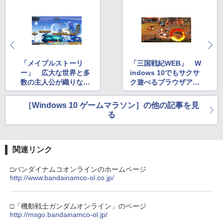
ラー (カーボンブラック)
【Amazon.co.jp限定】劇場版モノノ怪
【純正品】ディスクドライブ(CFI-ZDD1
3
3
第三章 蛇神 (Amazon.co.jp限定オリジ
J) PlayStation 5
￥8,020
ナル三方背収納ケース付きコレクション)
(オリジナル特典:オリジナル巾着＋メー
￥11,849
カー特典:【坤と離】二振りの剣、十翼よ
り来たる！スタジオ描き下ろしイラスト
【純正品】Xbox 充電式バッテリー + US
「メイプルストーリ
「三国戦紀WEB」 W
4
ボード付) [Blu-ray]
B-C ケーブル
ー」 広大な世界と多
indows 10でもサクサ
【純正品】DualSense ワイヤレスコン
4
数の主人公が織りなす
ク遊べるブラウザアク
￥10,780
トローラー ミッドナイト ブラック(CFI-
￥2,618
MMORPG
ションRPG
ZCT2J01)
［Windows 10 ゲームマラソン］の他の記事を見
￥10,737
る
劇場版「鬼滅の刃」無限城編 第一章 猗
4
窩座再来 完全生産限定版 [Blu-ray]
【国内正規品】Thrustmaster スラスト
5
マスター TH8S シフター - PC、PS4、P
￥8,698
【純正品】DualSense ワイヤレスコン
S5、PS5 Pro、Xbox One、Xbox Serie
関連リンク
5
トローラー(CFI-ZCT2J)
s X|S 対応の高精度 H パターン シフター
□バンダイナムコオンラインのホームページ
￥10,737
￥14,141
http://www.bandainamco-ol.co.jp/
『映画 ラブライブ！蓮ノ空女学院スクー
5
ルアイドルクラブ Bloom Garden Part
y』Blu-ray（特装限定版）
□「機動戦士ガンダムオンライン」のページ
http://msgo.bandainamco-ol.jp/