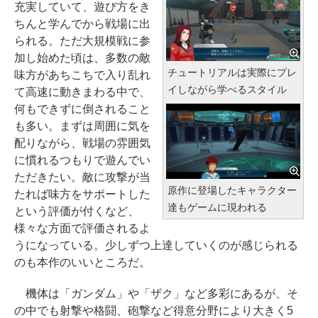
充実していて、遊び方をき
ちんと学んでから戦場に出
られる。ただ大規模戦に参
加し始めた頃は、多数の敵
チュートリアルは実際にプレ
味方があちこちで入り乱れ
イしながら学べるスタイル
て高速に動きまわる中で、
何もできずに倒されること
も多い。まずは周囲に気を
配りながら、戦場の雰囲気
に慣れるつもりで遊んでい
ただきたい。敵に攻撃が当
原作に登場したキャラクター
たれば味方をサポートした
達もゲームに現われる
という評価が付くなど、
様々な方面で評価されるよ
うになっている。少しずつ上達していくのが感じられる
のも本作のいいところだ。
機体は「ガンダム」や「ザク」など多彩にあるが、そ
の中でも射撃や格闘、砲撃など得意分野により大きく5