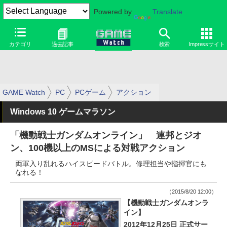
Powered by
Translate
カテゴリ
過去記事
検索
Impressサイト
GAME Watch
PC
PCゲーム
アクション
Windows 10 ゲームマラソン
「機動戦士ガンダムオンライン」 連邦とジオ
ン、100機以上のMSによる対戦アクション
両軍入り乱れるハイスピードバトル。修理担当や指揮官にも
なれる！
（2015/8/20 12:00）
【機動戦士ガンダムオンラ
イン】
2012年12月25日 正式サー