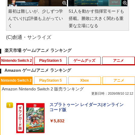
最初は難しいが、少しずつ学
51人を動かす指揮官モードも
んでいけば評価も上がってい
搭載。勝敗に大きく関わる重
く
要な立場になる
(C)創通・サンライズ
楽天市場 ゲーム/アニメ ランキング
Nintendo Switch 2
PlayStation 5
ゲームグッズ
アニメ
Amazon ゲーム/アニメ ランキング
Nintendo Switch 2
PlayStation 5
Xbox
アニメ
●【中古】【Switch2】 信長の野望・新
【特典】MARVEL Tōkon: Fighting So
【中古】街へいこうよ どうぶつの森(ソ
【中古】ベイマックス MovieNEX[純正
1
1
1
1
Amazon Nintendo Switch 2 販売ランキング
生 with パワーアップキット Complete
uls(【早期購入封入特典】ロビーのアイ
フト単品) - Wii
ブルーレイ＋純正ケース]
更新日時：2026/08/10 12:12
Edition 【CERO A(全年齢対象)】
テムセット)
￥525
￥1,480
スプラトゥーン レイダース|オンライン
1
￥10,080
￥6,769
コード版
￥5,832
【中古】とびだせ どうぶつの森
【中古】【未使用品】モアナと伝説の海
【ダイヤ・プラチナ会員様限定！エント
【特典】トゥームレイダー：レガシー・
2
2
2
2
2 [純正ブルーレイ＋純正ケース]
リーでポイント10倍！】【新品】任天堂
オブ・アトランティス(【早期購入同梱特