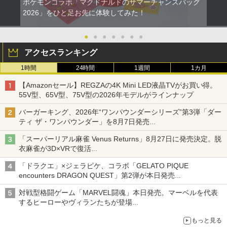
ポケモンコラボ「マクドナルドのサマーチャンスバッグ
2026」をひと足お先に体験してみた！
●
●
●
●
●
●
●
アクセスランキング
1時間
24時間
1週間
1カ月
【Amazonセール】REGZAの4K Mini LED液晶TVがお買い得。
55V型、65V型、75V型の2026年モデルがラインナップ
バーガーキング、2026年“ワンパウンダーシリーズ”第3弾「ダー
ティ ザ・ワンパウンダー」を8月7日発売
「特製ガーリックマヨソース」を使用した超大型チーズバーガー
「スーパーリアル麻雀 Venus Returns」8月27日に発売決定。脱
衣麻雀が3D×VRで復活
発売から2週間は20%オフになるセールが実施
「ドラクエ」×ジェラピケ、コラボ「GELATO PIQUE
encounters DRAGON QUEST」第2弾が本日発売
アイスカップに入ったスライムやわたぼう、ベビーサタンなどが
対戦型格闘ゲーム「MARVEL闘魂」本日発売。マーベルを代表
オリジナルアートで登場
するヒーローやヴィランたちが登場
「GUILTY GEAR」などの格ゲーを手掛けるアークシステムワー
もっと見る
クスが開発