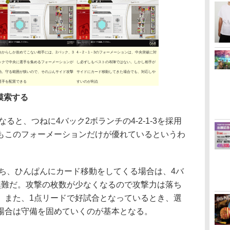
央からしか攻めてこない相手には、2バック、3
4－2－1－3のフォーメーションは、中央突破に対
ックで中央に選手を集めるフォーメーションが
し必ずしもベストの布陣ではない。しかし相手が
効。守る範囲が狭いので、そのぶんサイド攻撃
サイドにカード移動してきた場合でも、対応しや
選手を配置できる
すいのが利点
模索する
と、つねに4バック2ボランチの4-2-1-3を採用
もこのフォーメーションだけが優れているというわ
、ひんぱんにカード移動をしてくる場合は、4バ
無難だ。攻撃の枚数が少なくなるので攻撃力は落ち
。また、1点リードで好試合となっているとき、選
場合は守備を固めていくのが基本となる。