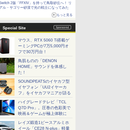
Switch 2版「FFXIV」を持って鳥取砂丘へ！ リ
アル・サゴリー砂漠で光の戦士になってみた
もっと見る
Special Site
マウス、RTX 5060 Ti搭載ゲ
ーミングPCが7万5,000円オ
フで30万円台！
鳥肌ものの「DENON
HOME」サウンドを体感し
た！
SOUNDPEATSのイヤカフ型
イヤフォン「UU2イヤーカ
フ」をイヤカフマニアが語る
ハイグレードテレビ「TCL
Q7D Pro」。圧巻の色彩美で
映画＆ゲームが極上体験に
レイズ鍛造1ピースアルミホ
イール「CE28 N-plus」軽量