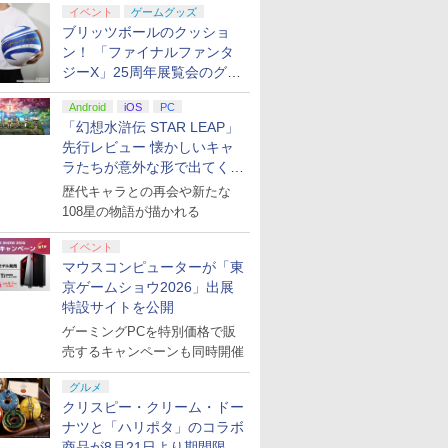
イベント
ゲームグッズ
ブリッツボールのクッショ
ン！ 「ファイナルファンタ
ジーX」25周年展覧会のグッ
ズ情報が公開
Android
iOS
PC
「幻想水滸伝 STAR LEAP」
先行レビュー 懐かしいキャ
ラたちが意外な形で出てくる
シリーズ完全新作！
歴代キャラとの再会や新たな
108星の物語が描かれる
イベント
マウスコンピューターが「東
京ゲームショウ2026」出展
特設サイトを公開
ゲーミングPCを特別価格で販
売するキャンペーンも同時開催
グルメ
クリスピー・クリーム・ドー
ナツと「ハリポタ」のコラボ
商品が8月21日より期間限定