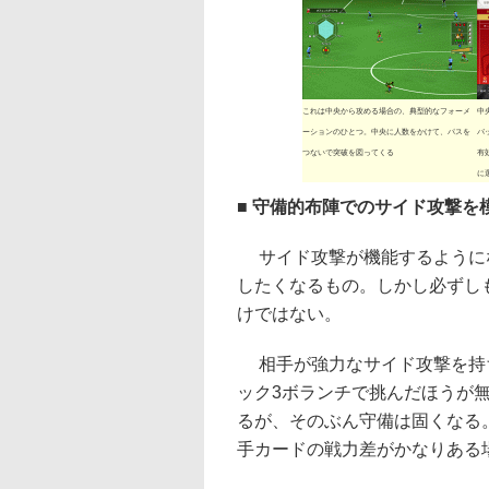
これは中央から攻める場合の、典型的なフォーメ
中
ーションのひとつ。中央に人数をかけて、パスを
バ
つないで突破を図ってくる
有
に
■ 守備的布陣でのサイド攻撃を
サイド攻撃が機能するようになる
したくなるもの。しかし必ずし
けではない。
相手が強力なサイド攻撃を持ち
ック3ボランチで挑んだほうが
るが、そのぶん守備は固くなる
手カードの戦力差がかなりある