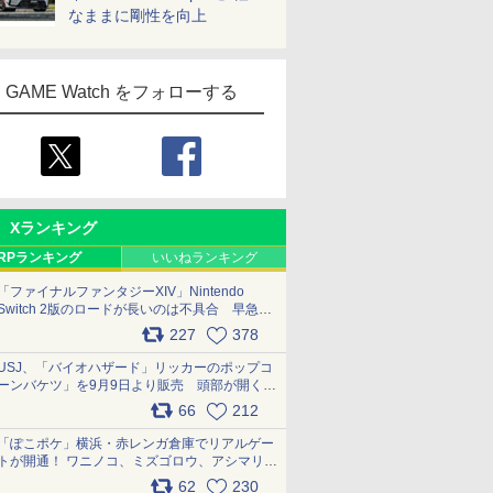
なままに剛性を向上
GAME Watch をフォローする
Xランキング
RPランキング
いいねランキング
「ファイナルファンタジーXIV」Nintendo
Switch 2版のロードが長いのは不具合 早急に
アップデートできるよう対応中
227
378
pic.x.com/s9S3nRCAGa
USJ、「バイオハザード」リッカーのポップコ
ーンバケツ」を9月9日より販売 頭部が開く仕
組み。味は恐怖を堪のう「味噌フレーバー」
66
212
pic.x.com/81MuXGahVM
「ぽこポケ」横浜・赤レンガ倉庫でリアルゲー
トが開通！ ワニノコ、ミズゴロウ、アシマリ登
場シーンをレポート pic.x.com/LDgEByVl6D
62
230