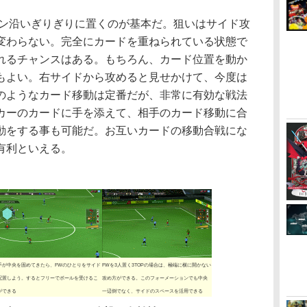
ン沿いぎりぎりに置くのが基本だ。狙いはサイド攻
変わらない。完全にカードを重ねられている状態で
れるチャンスはある。もちろん、カード位置を動か
もよい。右サイドから攻めると見せかけて、今度は
のようなカード移動は定番だが、非常に有効な戦法
カーのカードに手を添えて、相手のカード移動に合
動をする事も可能だ。お互いカードの移動合戦にな
有利といえる。
手が中央を固めてきたら、FWのひとりをサイド
FWを3人置く3TOPの場合は、極端に横に開かない
配置しよう。するとフリーでボールを受けるこ
攻め方ができる。このフォーメーションでも中央
ができる
一辺倒でなく、サイドのスペースを活用できる