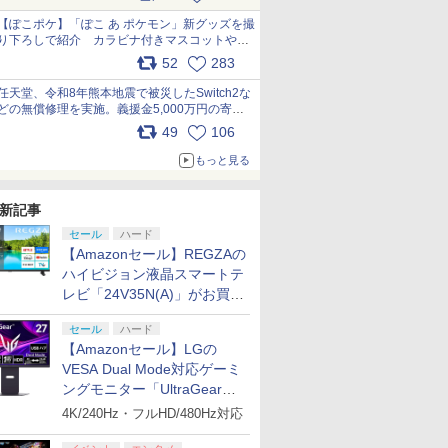
【ぽこポケ】「ぽこ あ ポケモン」新グッズを撮
り下ろしで紹介 カラビナ付きマスコットやス
クエアポーチが仲間入り
52
283
pic.x.com/XmVAgBxaW5
任天堂、令和8年熊本地震で被災したSwitch2な
どの無償修理を実施。義援金5,000万円の寄付
も発表 pic.x.com/BAYsMfUfUC
49
106
もっと見る
新記事
セール
ハード
【Amazonセール】REGZAの
ハイビジョン液晶スマートテ
レビ「24V35N(A)」がお買い
得！
セール
ハード
【Amazonセール】LGの
VESA Dual Mode対応ゲーミ
ングモニター「UltraGear
27G850A-B」がお買い得！
4K/240Hz・フルHD/480Hz対応