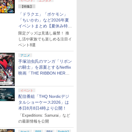
イベント
エンタメ
【特集】
「ドラクエ」「ポケモン」
「ちいかわ」など2026年夏
イベントまとめ【夏休み特
集】
限定グッズは見逃し厳禁！ 推
し活や家族でも楽しめる注目イ
ベント8選
アニメ
手塚治虫氏のマンガ「リボン
の騎士」を原案とするNetflix
映画「THE RIBBON HERO
リボンヒーロー」本日配信開
始
イベント
配信番組「THQ Nordicデジ
タルショーケース2026」は
本日8月8日4時より公開！
「Expeditions: Samurai」など
の最新情報を公開
セール
PS5
PS4
Switch2