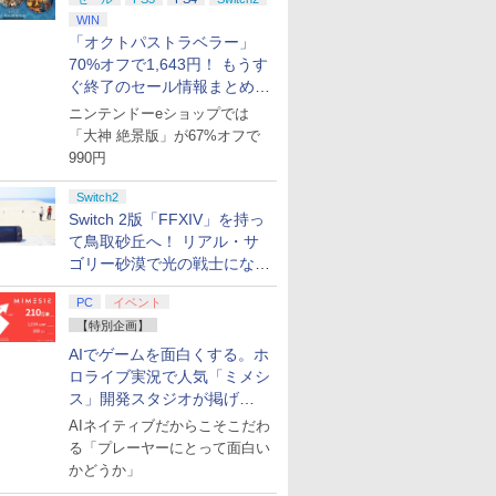
WIN
「オクトパストラベラー」
70%オフで1,643円！ もうす
ぐ終了のセール情報まとめ
【8月8日更新】
ニンテンドーeショップでは
「大神 絶景版」が67%オフで
990円
Switch2
Switch 2版「FFXIV」を持っ
て鳥取砂丘へ！ リアル・サ
ゴリー砂漠で光の戦士になっ
てみた
PC
イベント
【特別企画】
AIでゲームを面白くする。ホ
ロライブ実況で人気「ミメシ
ス」開発スタジオが掲げ
る“AI活用の信念”とは？【講
AIネイティブだからこそこだわ
演レポート】
る「プレーヤーにとって面白い
かどうか」