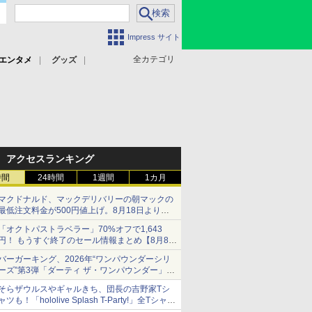
Impress サイト
全カテゴリ
エンタメ
グッズ
アクセスランキング
時間
24時間
1週間
1カ月
マクドナルド、マックデリバリーの朝マックの
最低注文料金が500円値上げ。8月18日より
1,500円から受付
「オクトパストラベラー」70%オフで1,643
円！ もうすぐ終了のセール情報まとめ【8月8日
更新】
バーガーキング、2026年“ワンパウンダーシリ
ニンテンドーeショップでは「大神 絶景版」が
ーズ”第3弾「ダーティ ザ・ワンパウンダー」を
67%オフで990円
8月7日発売
そらザウルスやギャルきち、団長の吉野家Tシ
「特製ガーリックマヨソース」を使用した超大
ャツも！「hololive Splash T-Party!」全Tシャツ
型チーズバーガー
ラインナップ公開＆オンライン販売開始