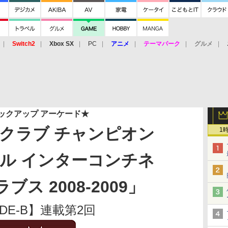
Switch2
Xbox SX
PC
アニメ
テーマパーク
グルメ
 Vita
3DS
アーケード
VR
ックアップ アーケード★
クラブ チャンピオン
1
ル インターコンチネ
ス 2008-2009」
IDE-B】連載第2回