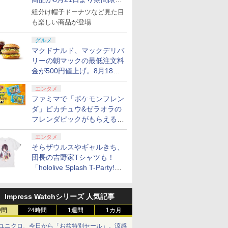
で発売
組分け帽子ドーナツなど見た目
も楽しい商品が登場
グルメ
マクドナルド、マックデリバ
リーの朝マックの最低注文料
金が500円値上げ。8月18日
より1,500円から受付
エンタメ
ファミマで「ポケモンフレン
ダ」ピカチュウ&ゼラオラの
フレンダピックがもらえるキ
ャンペーン開催！
エンタメ
そらザウルスやギャルきち、
団長の吉野家Tシャツも！
「hololive Splash T-Party!」
全Tシャツラインナップ公開
＆オンライン販売開始
Impress Watchシリーズ 人気記事
時間
24時間
1週間
1カ月
ユニクロ、今日から「お盆特別セール」。涼感