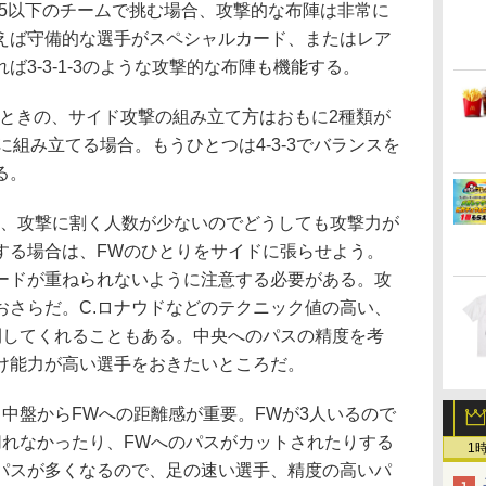
5以下のチームで挑む場合、攻撃的な布陣は非常に
えば守備的な選手がスペシャルカード、またはレア
3-3-1-3のような攻撃的な布陣も機能する。
ときの、サイド攻撃の組み立て方はおもに2種類が
備的に組み立てる場合。もうひとつは4-3-3でバランスを
る。
ンは、攻撃に割く人数が少ないのでどうしても攻撃力が
する場合は、FWのひとりをサイドに張らせよう。
ードが重ねられないように注意する必要がある。攻
おさらだ。C.ロナウドなどのテクニック値の高い、
開してくれることもある。中央へのパスの精度を考
け能力が高い選手をおきたいところだ。
、中盤からFWへの距離感が重要。FWが3人いるので
切れなかったり、FWへのパスがカットされたりする
1
パスが多くなるので、足の速い選手、精度の高いパ