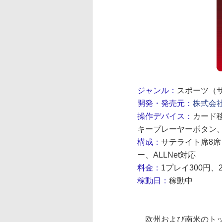
ジャンル：
スポーツ（
開発・発売元：
株式会
操作デバイス：
カード
キープレーヤーボタン
構成：
サテライト席8席
ー、ALLNet対応
料金：
1プレイ300円、
稼動日：
稼動中
欧州および南米のトッ