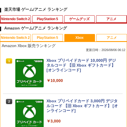
楽天市場 ゲーム/アニメ ランキング
Nintendo Switch 2
PlayStation 5
ゲームグッズ
アニメ
Amazon ゲーム/アニメ ランキング
Nintendo Switch 2
PlayStation 5
Xbox
アニメ
【特典】テイルズ オブ エターニア リマ
【スーパーセール！】PS4/PS5/Switch
【中古】モンスターハンターライズ -Swi
ミュージカル『刀剣乱舞』 ～静かなる夜
1
1
1
1
Amazon Xbox 販売ランキング
スター Switch2版(【早期購入特典】超
Pro/XBOX Series X コントローラーカバ
tch
半の寝ざめ～【Blu-ray】 [ ミュージカル
更新日時：2026/08/06 06:12
冒険お役立ちセット)
ー 親指グリップキャップ 2枚入れ スキン
『刀剣乱舞』 ]
ケース かわいい シリコンカバー アシス
￥970
スプラトゥーン レイダース|オンライン
PlayStation 5 デジタル・エディション
Xbox プリペイドカード 10,000円 デジ
トキャップ 取り付け簡単 滑り止め ボタ
1
1
1
￥3,722
￥7,821
コード版
日本語専用 Console Language: Japan
タルコード 【旧 Xbox ギフトカード】
ン保護キャップ 専用 アナロ
ese only (CFI-2200B01)
[オンラインコード]
￥5,832
￥598
￥55,000
￥10,000
NewスーパーマリオブラザーズWii ノコ
【店内全品P10倍 8/4〜要エントリー】
『映画 ラブライブ！蓮ノ空女学院スクー
2
2
2
ノコエアホッケー
【中古】[Switch2] メトロイドプライム4
ルアイドルクラブ Bloom Garden Part
ビヨンド(Metroid Prime 4: Beyond) Ni
y』(特装限定版)【Blu-ray】 [ 矢立肇 ]
ntendo Switch 2 Edition(ニンテンドー
【8/5 当店エントリーで最大P10倍!】PS
￥1,218
2
スプラトゥーン レイダース -Switch2
Beast of Reincarnation -PS5 【特典】
Xbox プリペイドカード 3,000円 デジタ
2
スイッチ2エディション) 任天堂(202512
5 縦置き スタンド 転倒防止 地震対策 傷
2
2
￥8,580
プロダクトコード 封入
ルコード 【旧 Xbox ギフトカード】 [オ
04)
付き防止 放熱改善 簡単取り付け Ps5 Sli
ンラインコード]
￥6,455
m/Ps5 Pro/Ps5 対応 プレイステーショ
ン5 PlayStation 5
￥7,286
￥4,180
モンスターボールケース ポケモンgo Plu
3
￥3,000
s 多機能保護ケース プラス用ケース 保護
【楽天ブックス限定配送パック】【楽天
3
￥1,698