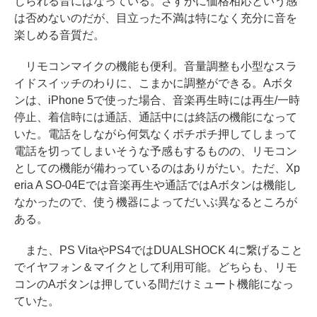
じられる音にはなっている。さすがに価格相応という感
は否めないのだが、目立った不満は特になく充分に音を
楽しめる音質だ。
リモコンマイクの機能も便利。音量調整も小型なスラ
イドスイッチのわりに、こまかに調整ができる。Aボタ
ンは、iPhone 5で使った場合、音楽再生時には再生/一時
停止、着信時には通話、通話中には終話の機能になって
いた。電話をしながら何気なくポチポチ押してしまって
電話を切ってしまいそうな予感もするものの、リモコン
としての機能が備わっているのはありがたい。ただ、Xp
eria A SO-04Eでは音楽再生や通話ではAボタンは機能し
なかったので、使う機器によってだいぶ異なるところが
ある。
また、PS VitaやPS4ではDUALSHOCK 4に繋げること
でイヤフォン＆マイクとして利用可能。どちらも、リモ
コンのAボタンは押している間だけミュート機能になっ
ていた。