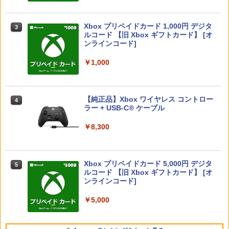
ケース 収納ボック スポークボール用ポ
ブックス限定先着特典+先着特典】劇場
ータブルケース
版モノノ怪 第三章 蛇神【Blu-ray】(スマ
Switch2 保護フィルム スイッチ2 保護フ
ホショルダー+【坤と離】二振りの剣、
3
Nintendo Switch 2(日本語・国内専用)
【純正品】ディスクドライブ(CFI-ZDD1
3
Xbox プリペイドカード 1,000円 デジタ
3
ィルム switch2 フィルム Switch2 ガラ
十翼より来たる！スタジオ描き下ろしイ
3
￥1,580
J) PlayStation 5
ルコード 【旧 Xbox ギフトカード】 [オ
スフィルム スイッチ2 フィルム ガイド
【特典】テイルズ オブ エターニア リマ
ラストボード) [ 神谷浩史 ]
3
￥55,095
ンラインコード]
貼り付け キット カバー Switch 2 本体
スター PS5版(【早期購入特典】超冒険
￥11,849
アクセサリー Nintendo Switch2 ケース
お役立ちセット)
￥9,900
可 透明 ブルーライト カット 99％ FIRM
￥1,000
Joy-Con2 シリコーンキャップ Nintend
4
E
￥3,484
o Switch2用 ジョイコン2 joycon2 シリ
コンキャップ スティックキャップ ステ
￥1,000
【純正品】DualSense ワイヤレスコン
ニンテンドープリペイド番号 9000円|オ
ィックカバー ボタンカバー スイッチ2 ◇
4
【楽天ブックス限定グッズ+楽天ブック
4
4
トローラー ミッドナイト ブラック(CFI-
【純正品】Xbox ワイヤレス コントロー
ンラインコード版
ALW-AKSW-329【メール便】 | Switch
ス限定先着特典+他】『映画 ラブライ
4
ZCT2J01)
ラー + USB-C® ケーブル
2 カバー ジョイコンスティックカバー ジ
＼お買い物マラソンは特別価格／PS5 D
ブ！蓮ノ空女学院スクールアイドルクラ
4
ョイコン ボタンキャップ アクセサリー
ualSense Edge 用 スティックモジュー
ブ Bloom Garden Party』(特装限定版)
￥9,000
￥10,737
【店内全品P10倍 8/4〜要エントリー】
ル 2026年版 Frinkey 最新モデル 【TMR
【Blu-ray】(描き下ろしイラスト(DOLL
￥8,300
4
【中古】[Switch2] 凶乱マカイズム 日本
電磁式 センサー搭載】 ドリフト対策 工
CHESTRA)使用A4アクリルパネル+B2布
￥880
一ソフトウェア(20260129)
具不要 はんだ付け不要 3分交換 プラグア
ポスター+2L判ブロマイド+他) [ 矢立肇 ]
ンドプレイ 高精度 デュアルセンスエッ
ニンテンドープリペイド番号 5000円|オ
5
ジ 交換モジュール Edge Stick 送料無料
￥4,980
￥14,850
【純正品】DualSense ワイヤレスコン
Xbox プリペイドカード 5,000円 デジタ
ンラインコード版
5
5
トローラー(CFI-ZCT2J)
ルコード 【旧 Xbox ギフトカード】 [オ
[Switch 2] ぽこ あ ポケモン エキスパン
5
￥4,980
ンラインコード]
ションパス（ダウンロード版）※3,200
￥5,000
￥10,737
ポイントまでご利用可
【特典】ドラゴンズドグマ 2：ダークア
【完全生産限定版 Blu-ray/DVD】【場面
￥5,000
5
5
リズン Switch2版(【早期購入封入特
写クリアカード3枚セット（竈門炭治
￥4,400
典】DLコード)
【特典】ドラゴンズドグマ 2：ダークア
郎、冨岡義勇、猗窩座）＆キャラクター
5
リズン PS5版(【早期購入封入特典】D
デザイン・総作画監督 松島 晃 描き下ろ