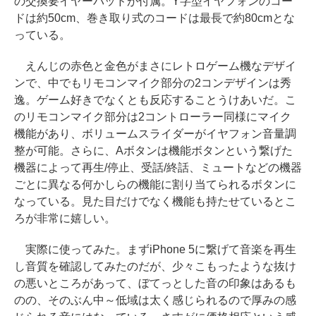
の交換要イヤーパッドが付属。Y字型イヤフォンのコー
ドは約50cm、巻き取り式のコードは最長で約80cmとな
っている。
えんじの赤色と金色がまさにレトロゲーム機なデザイ
ンで、中でもリモコンマイク部分の2コンデザインは秀
逸。ゲーム好きでなくとも反応することうけあいだ。こ
のリモコンマイク部分は2コントローラー同様にマイク
機能があり、ボリュームスライダーがイヤフォン音量調
整が可能。さらに、Aボタンは機能ボタンという繋げた
機器によって再生/停止、受話/終話、ミュートなどの機器
ごとに異なる何かしらの機能に割り当てられるボタンに
なっている。見た目だけでなく機能も持たせているとこ
ろが非常に嬉しい。
実際に使ってみた。まずiPhone 5に繋げて音楽を再生
し音質を確認してみたのだが、少々こもったような抜け
の悪いところがあって、ぼてっとした音の印象はあるも
のの、そのぶん中～低域は太く感じられるので厚みの感