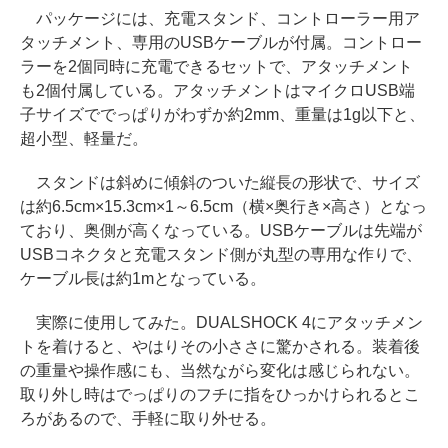
パッケージには、充電スタンド、コントローラー用ア
タッチメント、専用のUSBケーブルが付属。コントロー
ラーを2個同時に充電できるセットで、アタッチメント
も2個付属している。アタッチメントはマイクロUSB端
子サイズででっぱりがわずか約2mm、重量は1g以下と、
超小型、軽量だ。
スタンドは斜めに傾斜のついた縦長の形状で、サイズ
は約6.5cm×15.3cm×1～6.5cm（横×奥行き×高さ）となっ
ており、奥側が高くなっている。USBケーブルは先端が
USBコネクタと充電スタンド側が丸型の専用な作りで、
ケーブル長は約1mとなっている。
実際に使用してみた。DUALSHOCK 4にアタッチメン
トを着けると、やはりその小ささに驚かされる。装着後
の重量や操作感にも、当然ながら変化は感じられない。
取り外し時はでっぱりのフチに指をひっかけられるとこ
ろがあるので、手軽に取り外せる。