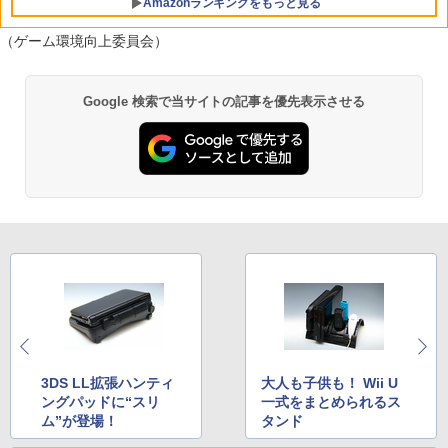
Amazonランキングをもっと見る
Lコード)
し色紙】 劇場版「鬼滅の刃」無限城編
￥5,449
第一章 猗窩座再来
（ゲーム環境向上委員会）
￥5,090
￥14,880
劇場版「鬼滅の刃」無限城編 第一章 猗
1
Google 検索で当サイトの記事を優先表示させる
窩座再来 通常版 [Blu-ray]
￥3,964
劇場版「鬼滅の刃」無限城編 第一章 猗
2
窩座再来 通常版 [DVD]
￥3,523
劇場版「鬼滅の刃」無限城編 第一章 猗
3
3DS LL拡張ハンティ
大人も子供も！ Wii U
窩座再来 完全生産限定版 [Blu-ray]
ングパッドに“スリ
一式をまとめられるス
ム”が登場！
タンド
￥8,698