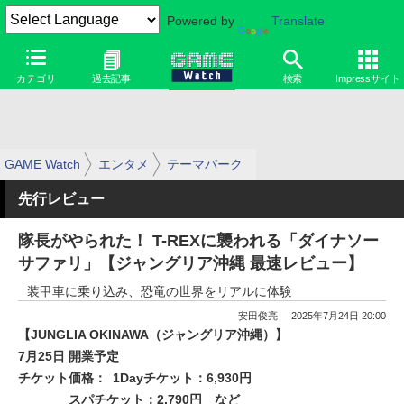
Powered by
Translate
カテゴリ
過去記事
検索
Impressサイト
GAME Watch
エンタメ
テーマパーク
先行レビュー
隊長がやられた！ T-REXに襲われる「ダイナソー
サファリ」【ジャングリア沖縄 最速レビュー】
装甲車に乗り込み、恐竜の世界をリアルに体験
安田俊亮
2025年7月24日 20:00
【JUNGLIA OKINAWA（ジャングリア沖縄）】
7月25日 開業予定
チケット価格：
1Dayチケット：6,930円
スパチケット：2,790円 など