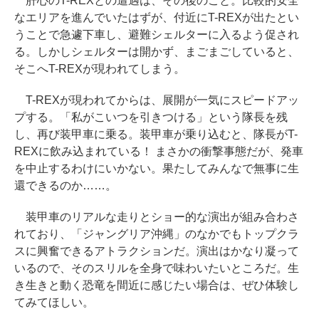
肝心のT-REXとの遭遇は、その後のこと。比較的安全
なエリアを進んでいたはずが、付近にT-REXが出たとい
うことで急遽下車し、避難シェルターに入るよう促され
る。しかしシェルターは開かず、まごまごしていると、
そこへT-REXが現われてしまう。
T-REXが現われてからは、展開が一気にスピードアッ
プする。「私がこいつを引きつける」という隊長を残
し、再び装甲車に乗る。装甲車が乗り込むと、隊長がT-
REXに飲み込まれている！ まさかの衝撃事態だが、発車
を中止するわけにいかない。果たしてみんなで無事に生
還できるのか……。
装甲車のリアルな走りとショー的な演出が組み合わさ
れており、「ジャングリア沖縄」のなかでもトップクラ
スに興奮できるアトラクションだ。演出はかなり凝って
いるので、そのスリルを全身で味わいたいところだ。生
き生きと動く恐竜を間近に感じたい場合は、ぜひ体験し
てみてほしい。