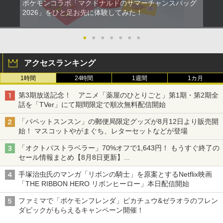
ポケモンコラボ「マクドナルドのサマーチャンスバッグ
2026」をひと足お先に体験してみた！
●
●
●
●
●
●
●
アクセスランキング
1時間
24時間
1週間
1カ月
第3期放送記念！ アニメ「薬屋のひとりごと」第1期・第2期全
話を「TVer」にて期間限定で順次無料配信開始
「パペットスンスン」の郵便局限定グッズが8月12日より販売開
始！ マスコットやがまぐち、レターセットなどが登場
「オクトパストラベラー」70%オフで1,643円！ もうすぐ終了の
セール情報まとめ【8月8日更新】
ニンテンドーeショップでは「大神 絶景版」が67%オフで990円
手塚治虫氏のマンガ「リボンの騎士」を原案とするNetflix映画
「THE RIBBON HERO リボンヒーロー」本日配信開始
ファミマで「ポケモンフレンダ」ピカチュウ&ゼラオラのフレン
ダピックがもらえるキャンペーン開催！