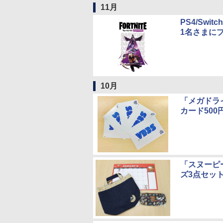
11月
PS4/Sw
1名さまに
10月
「メガドラ
カード50
「スヌーピ
ズ3点セッ