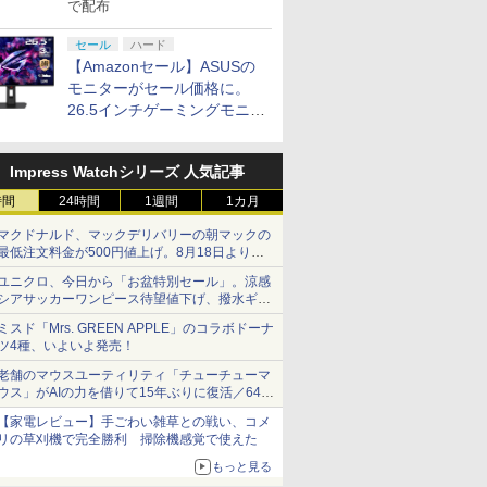
で配布
セール
ハード
【Amazonセール】ASUSの
モニターがセール価格に。
26.5インチゲーミングモニタ
ー「ROG Strix OLED
XG27ACDMS」限定モデルも
Impress Watchシリーズ 人気記事
お買い得
時間
24時間
1週間
1カ月
マクドナルド、マックデリバリーの朝マックの
最低注文料金が500円値上げ。8月18日より
1,500円から受付
ユニクロ、今日から「お盆特別セール」。涼感
シアサッカーワンピース待望値下げ、撥水ギア
ショーツは1990円に
ミスド「Mrs. GREEN APPLE」のコラボドーナ
ツ4種、いよいよ発売！
老舗のマウスユーティリティ「チューチューマ
ウス」がAIの力を借りて15年ぶりに復活／64bit
化、Windows 10/11、「Chrome」も走り回
【家電レビュー】手ごわい雑草との戦い、コメ
る。復活記念で2026年末まで500円
リの草刈機で完全勝利 掃除機感覚で使えた
もっと見る