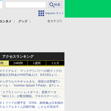
Impress サイト
全カテゴリ
エンタメ
グッズ
アクセスランキング
時間
24時間
1週間
1カ月
マクドナルド、マックデリバリーの朝マックの
最低注文料金が500円値上げ。8月18日より
1,500円から受付
そらザウルスやギャルきち、団長の吉野家Tシ
ャツも！「hololive Splash T-Party!」全Tシャツ
ラインナップ公開＆オンライン販売開始
「スプラトゥーン レイダース」更新データ
「Ver.1.1.1」が配信開始。ブキやステージに関
する不具合を修正
ネトフリで公開予定「GTA6」新映像は日本国内
でもリアルタイム試聴可能。しかも日本語字幕
付き