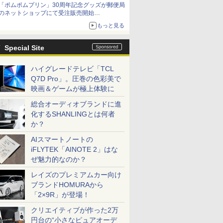
「ポムポムプリン」30周年記念グッズが郵便局
Netflixから公式回答あり
のネットショップにて受注販売開始
「おもちもちもちクッション」など今年だけの
もっと見る
限定商品が登場
Special Site
ハイグレードテレビ「TCL
Q7D Pro」。圧巻の色彩美で
映画＆ゲームが極上体験に
総合オーディオブランドに進
化するSHANLINGとは何者
か？
AIスマートノートの
iFLYTEK「AINOTE 2」はな
ぜ魅力的なのか？
レイズのプレミアムカー向け
ブランドHOMURAから
「2×9R」が登場！
クリエイティブが作った2万
円台の“小さなピュアオーデ