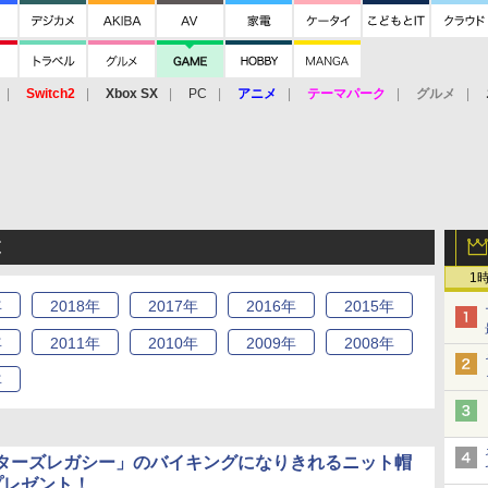
Switch2
Xbox SX
PC
アニメ
テーマパーク
グルメ
 Vita
3DS
アーケード
VR
覧
1
年
2018
年
2017
年
2016
年
2015
年
年
2011
年
2010
年
2009
年
2008
年
年
ターズレガシー」のバイキングになりきれるニット帽
プレゼント！