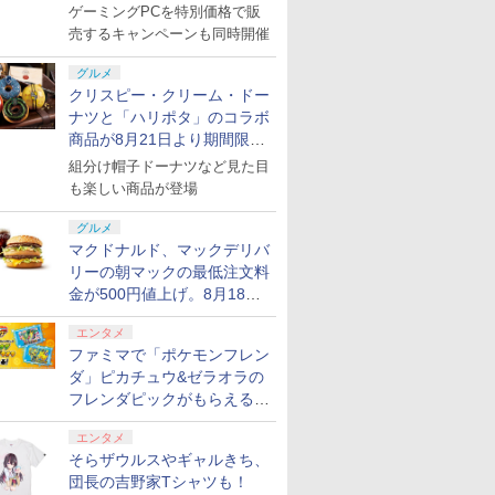
ゲーミングPCを特別価格で販
売するキャンペーンも同時開催
グルメ
クリスピー・クリーム・ドー
ナツと「ハリポタ」のコラボ
商品が8月21日より期間限定
で発売
組分け帽子ドーナツなど見た目
も楽しい商品が登場
グルメ
マクドナルド、マックデリバ
リーの朝マックの最低注文料
金が500円値上げ。8月18日
より1,500円から受付
エンタメ
ファミマで「ポケモンフレン
ダ」ピカチュウ&ゼラオラの
フレンダピックがもらえるキ
ャンペーン開催！
エンタメ
そらザウルスやギャルきち、
団長の吉野家Tシャツも！