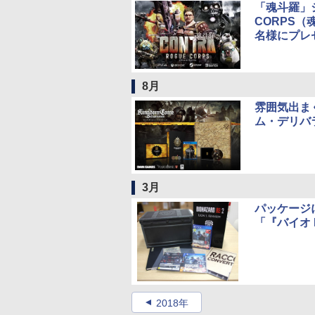
「魂斗羅」シ
CORPS（
名様にプレ
8月
雰囲気出ま
ム・デリバ
3月
パッケージ
「『バイオ R
2018年