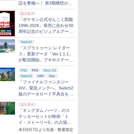
設を整備へ！ 第3期構想が公
開
エンタメ
「ポケモン公式ぜんこく図鑑
1996-2026」発売に合わせ30
周年記念のビジュアルアート
ブック3冊同時発売が決定
Switch2
「スプラトゥーン レイダー
ス」更新データ「Ver.1.1.1」
が配信開始。ブキやステージ
に関する不具合を修正
PS5
PS4
Xbox SX
Switch2
WIN
Mac
「ファイナルファンタジー
XIV」緊急メンテへ。Switch2
版のデータロード不具合を最
適化
エンタメ
「キングダム ハーツ」のス
テッカーセットが映画「ト
イ・ストーリー5」の入場特
典として配布決定！
本日8月7日より先着・数量限定