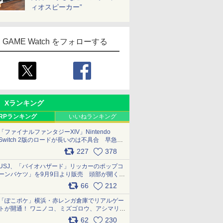
ィオスピーカー”
GAME Watch をフォローする
Xランキング
RPランキング
いいねランキング
「ファイナルファンタジーXIV」Nintendo
Switch 2版のロードが長いのは不具合 早急に
アップデートできるよう対応中
227
378
pic.x.com/s9S3nRCAGa
USJ、「バイオハザード」リッカーのポップコ
ーンバケツ」を9月9日より販売 頭部が開く仕
組み。味は恐怖を堪のう「味噌フレーバー」
66
212
pic.x.com/81MuXGahVM
「ぽこポケ」横浜・赤レンガ倉庫でリアルゲー
トが開通！ ワニノコ、ミズゴロウ、アシマリ登
場シーンをレポート pic.x.com/LDgEByVl6D
62
230