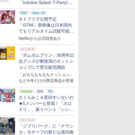
「hololive Splash T-Party!」
全Tシャツラインナップ公開
PS5
Xbox SX
＆オンライン販売開始
ネトフリで公開予定
「GTA6」新映像は日本国内
でもリアルタイム試聴可能。
しかも日本語字幕付き
Netflixから公式回答あり
エンタメ
「ポムポムプリン」30周年記
念グッズが郵便局のネットシ
ョップにて受注販売開始
「おもちもちもちクッション」
など今年だけの限定商品が登場
Android
iOS
PC
さくらみこ＆星街すいせいの
★5メンバーも登場！「ホロ
ドリ」、新イベント「シンク
ロする夏のスパークル」がス
エンタメ
タート
「ジブリパーク」に「ナウシ
カ」モチーフの新たな屋内施