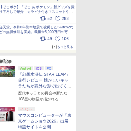
【ぽこポケ】「ぽこ あ ポケモン」新グッズを撮
り下ろしで紹介 カラビナ付きマスコットやス
クエアポーチが仲間入り
52
283
pic.x.com/XmVAgBxaW5
任天堂、令和8年熊本地震で被災したSwitch2な
どの無償修理を実施。義援金5,000万円の寄付
も発表 pic.x.com/BAYsMfUfUC
49
106
もっと見る
新記事
Android
iOS
PC
「幻想水滸伝 STAR LEAP」
先行レビュー 懐かしいキャ
ラたちが意外な形で出てくる
シリーズ完全新作！
歴代キャラとの再会や新たな
108星の物語が描かれる
イベント
マウスコンピューターが「東
京ゲームショウ2026」出展
特設サイトを公開