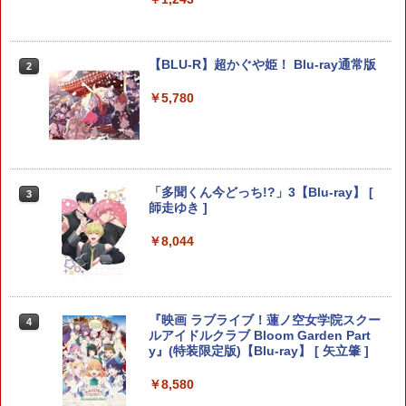
プロダクトコード 封入
ンラインコード]
イステーション5 スタンド 収納
￥6,455
￥7,286
￥5,000
￥1,380
劇場版「鬼滅の刃」無限城編 第一章 猗
2
Switch2 保護フィルム スイッチ2 保護フ
【BLU-R】超かぐや姫！ Blu-ray通常版
窩座再来 通常版 [Blu-ray]
2
2
ィルム switch2 フィルム Switch2 ガラ
スフィルム スイッチ2 フィルム ガイド
￥5,780
￥3,964
【純正品】Xbox ワイヤレス コントロー
3
貼り付け キット カバー Switch 2 本体
グランツーリスモ7 PS5版
2
Nintendo Switch 2(日本語・国内専用)
【純正品】ディスクドライブ(CFI-ZDD1
3
ラー (ロボット ホワイト)
3
アクセサリー Nintendo Switch2 ケース
J) PlayStation 5
可 透明 ブルーライト カット 99％ FIRM
￥3,779
￥55,603
￥7,681
E
￥11,849
劇場版「鬼滅の刃」無限城編 第一章 猗
3
￥1,000
「多聞くん今どっち!?」3【Blu-ray】 [
窩座再来 通常版 [DVD]
3
師走ゆき ]
【純正品】Xbox 充電式バッテリー + US
4
￥3,523
【純正品】DualSense ワイヤレスコン
B-C ケーブル
ニンテンドープリペイド番号 9000円|オ
4
4
ソニー・インタラクティブエンタテイン
￥8,044
3
トローラー ミッドナイト ブラック(CFI-
ンラインコード版
メント 【PS5】Marvel’s Spider-Man 2
【10%OFFクーポン配布中】【365日完
3
ZCT2J01)
￥2,618
通常版 [ECJS-00035 PS5 マーベルス
全保証】 Nintendo Switch2 保護フィル
￥9,000
パイダーマン2 ツウジョウ]【MARVELC
ム 任天堂 Switch2 フィルム スイッチ2
￥10,737
orner】
保護フィルム 7.9インチ ガラスフィルム
劇場版「鬼滅の刃」無限城編 第一章 猗
4
フィルム 10H ガラスザムライ 液晶保護
『映画 ラブライブ！蓮ノ空女学院スクー
窩座再来 完全生産限定版 [Blu-ray]
4
フィルム OVER`s オーバーズ TP01
￥3,980
ルアイドルクラブ Bloom Garden Part
【純正品】Xbox ワイヤレス コントロー
ニンテンドープリペイド番号 5000円|オ
5
y』(特装限定版)【Blu-ray】 [ 矢立肇 ]
5
￥8,698
【純正品】DualSense ワイヤレスコン
ラー (カーボンブラック)
ンラインコード版
5
￥1,380
トローラー(CFI-ZCT2J)
￥8,580
￥8,020
￥5,000
Marvel's Spider-Man 2
4