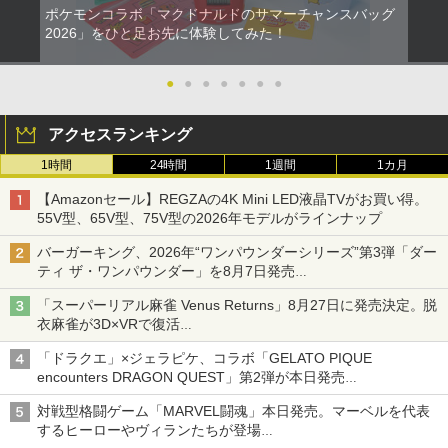
ポケモンコラボ「マクドナルドのサマーチャンスバッグ
2026」をひと足お先に体験してみた！
●
●
●
●
●
●
●
アクセスランキング
1時間
24時間
1週間
1カ月
【Amazonセール】REGZAの4K Mini LED液晶TVがお買い得。
55V型、65V型、75V型の2026年モデルがラインナップ
バーガーキング、2026年“ワンパウンダーシリーズ”第3弾「ダー
ティ ザ・ワンパウンダー」を8月7日発売
「特製ガーリックマヨソース」を使用した超大型チーズバーガー
「スーパーリアル麻雀 Venus Returns」8月27日に発売決定。脱
衣麻雀が3D×VRで復活
発売から2週間は20%オフになるセールが実施
「ドラクエ」×ジェラピケ、コラボ「GELATO PIQUE
encounters DRAGON QUEST」第2弾が本日発売
アイスカップに入ったスライムやわたぼう、ベビーサタンなどが
対戦型格闘ゲーム「MARVEL闘魂」本日発売。マーベルを代表
オリジナルアートで登場
するヒーローやヴィランたちが登場