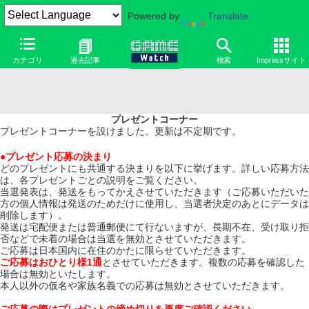
Powered by
Translate
カテゴリ
過去記事
検索
Impressサイト
プレゼントコーナー
プレゼントコーナーを設けました。更新は不定期です。
●プレゼント応募の決まり
どのプレゼントにも共通する決まりを以下に挙げます。詳しい応募方法
は、各プレゼントごとの説明をご覧ください。
当選発表は、発送をもってかえさせていただきます（ご応募いただいた
方の個人情報は発送のためだけに使用し、当選者決定のあとにデータは
削除します）。
発送は宅配便または普通郵便にて行ないますが、長期不在、受け取り拒
否などで未着の場合は当選を無効とさせていただきます。
ご応募は日本国内に在住のかたに限らせていただきます。
ご応募はおひとり様1通
とさせていただきます。複数の応募を確認した
場合は無効といたします。
本人以外の仮名や家族名義での応募は無効とさせていただきます。