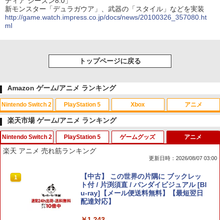
ティア シーズン8.0」
新モンスター「デュラガウア」、武器の「スタイル」などを実装
http://game.watch.impress.co.jp/docs/news/20100326_357080.ht
ml
トップページに戻る
Amazon ゲーム/アニメ ランキング
Nintendo Switch 2
PlayStation 5
Xbox
アニメ
楽天市場 ゲーム/アニメ ランキング
Nintendo Switch 2
PlayStation 5
ゲームグッズ
アニメ
スプラトゥーン レイダース|オンライン
PlayStation 5 デジタル・エディション
【純正品】Xbox ワイヤレス コントロー
【Amazon.co.jp限定】劇場版モノノ怪
1
1
1
1
楽天 アニメ 売れ筋ランキング
コード版
日本語専用 Console Language: Japan
ラー + USB-C® ケーブル
第三章 蛇神 (Amazon.co.jp限定オリジ
更新日時：2026/08/07 03:00
ese only (CFI-2200B01)
ナル三方背収納ケース付きコレクション)
(オリジナル特典:オリジナル巾着＋メー
￥5,832
￥8,300
PlayVital 新型Switch2対応 親指グリッ
PS5 縦置きスタンド PlayStation5 / PS5
【中古】 この世界の片隅に ブックレッ
カー特典:【坤と離】二振りの剣、十翼よ
1
1
1
￥55,000
プキャップ 4個セット ジョイコン対応シ
Slim / PS5 Pro 用 縦置き スタンド 円形
ト付 / 片渕須直 / バンダイビジュアル [Bl
り来たる！スタジオ描き下ろしイラスト
リコン素材 快適フィット スイッチ2対応
安定感UP ブラック ブルー シルバー グ
u-ray]【メール便送料無料】【最短翌日
ボード付) [Blu-ray]
滑り止めスティックカバー
レー ゲームアクセサリー ◇ALW-P5216
配達対応】
Xbox プリペイドカード 5,000円 デジタ
2
【メール便】 | プレーステーション プレ
￥10,780
スプラトゥーン レイダース -Switch2
Beast of Reincarnation -PS5 【特典】
ルコード 【旧 Xbox ギフトカード】 [オ
2
2
イステーション プレステ プレステ5 プレ
￥990
￥1,243