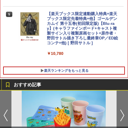
￥10,737
任天堂 【Switch2】スプラトゥーン レイ
￥4,011
【Amazon.co.jp限定】劇場版モノノ怪
4
5
ダース [BEE-P-AADLA NSW2 スプラト
第三章 蛇神 (オリジナル特典:オリジナル
【楽天ブックス限定連動購入特典+楽天
5
ゥ-ン レイダ-ス]
巾着＋メーカー特典:【坤と離】二振りの
ブックス限定先着特典+他】ゴールデン
剣、十翼より来たる！スタジオ描き下ろ
カムイ 第十五巻(初回限定版)【Blu-ra
しイラストボード付) [Blu-ray]
￥6,740
y】(キャラファインボード+キャスト複
製サイン入り複製原画セット+原作者・
首都高バトル / Tokyo Xtreme Racer
野田サトル描き下ろし最終章OP／ED絵
￥9,900
5
【PS5】 ELJM-30827
コンテ+他) [ 野田サトル ]
【メール便発送】【新品】任天堂 Ninte
5
￥6,480
￥10,780
ndo Switch 2 ゲームソフト スプラトゥ
ーン レイダース
￥6,750
楽天ランキングをもっと見る
おすすめ記事