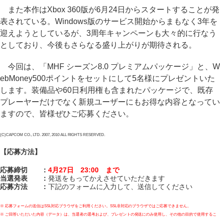
また本作はXbox 360版が6月24日からスタートすることが発
表されている。Windows版のサービス開始からまもなく3年を
迎えようとしているが、3周年キャンペーンも大々的に行なう
としており、今後もさらなる盛り上がりが期待される。
今回は、「MHF シーズン8.0 プレミアムパッケージ」と、W
ebMoney500ポイントをセットにして5名様にプレゼントいた
します。装備品や60日利用権も含まれたパッケージで、既存
プレーヤーだけでなく新規ユーザーにもお得な内容となってい
ますので、皆様ぜひご応募ください。
(C)CAPCOM CO., LTD. 2007, 2010 ALL RIGHTS RESERVED.
【応募方法】
応募締切 ：
4月27日 23:00 まで
当選発表 ：
発送をもってかえさせていただきます
応募方法 ：
下記のフォームに入力して、送信してください
※ 応募フォームの送信はSSL対応ブラウザをご利用ください。SSL非対応のブラウザではご応募できません。
※ ご回答いただいた内容（データ）は、当選者の選考および、プレゼントの発送にのみ使用し、その他の目的で使用するこ