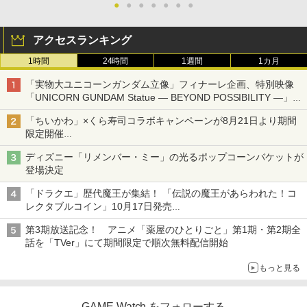
●
●
●
●
●
●
●
アクセスランキング
1時間
24時間
1週間
1カ月
「実物大ユニコーンガンダム立像」フィナーレ企画、特別映像
「UNICORN GUNDAM Statue ― BEYOND POSSIBILITY ―」が
8月22日から10日間限定で上映
「ちいかわ」×くら寿司コラボキャンペーンが8月21日より期間
限定開催
オリジナルの湯呑みや寿司皿が景品に登場！
ディズニー「リメンバー・ミー」の光るポップコーンバケットが
登場決定
「ドラクエ」歴代魔王が集結！ 「伝説の魔王があらわれた！コ
レクタブルコイン」10月17日発売
スクエニ・e-STOREで予約受付中
第3期放送記念！ アニメ「薬屋のひとりごと」第1期・第2期全
話を「TVer」にて期間限定で順次無料配信開始
もっと見る
GAME Watch をフォローする