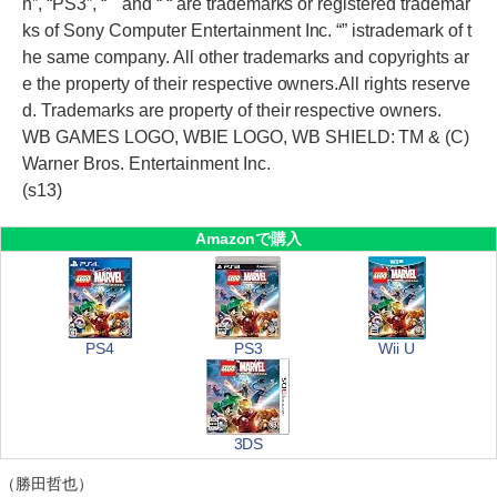
n”, “PS3”, “ " and “ “ are trademarks or registered trademar
ks of Sony Computer Entertainment Inc. “” istrademark of t
he same company. All other trademarks and copyrights ar
e the property of their respective owners.All rights reserve
d. Trademarks are property of their respective owners.
WB GAMES LOGO, WBIE LOGO, WB SHIELD: TM & (C)
Warner Bros. Entertainment Inc.
(s13)
Amazonで購入
PS4
PS3
Wii U
3DS
（勝田哲也）