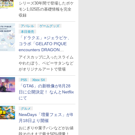
￥9,980
シリーズ30年間で登場したポケ
￥10,978
￥11,010
￥6,199
オリジナ
ーン クロネコヤマト宅
[Switch2版][在庫品]
モン1,025匹の基礎情報を完全
急便で安心お届け(北海
収録
道：660円、沖縄県：
1100円を送料として別
途いただきます。) ニ
アパレル
ゲームグッズ
ンテンドースイッチ2
本日発売
7
7
8
8
9
9
10
10
ジョイコン2
「ドラクエ」×ジェラピケ、
コラボ「GELATO PIQUE
encounters DRAGON
QUEST」第2弾が本日発売
アイスカップに入ったスライム
7
7
7
7
8
8
8
8
9
9
9
9
10
10
10
10
やわたぼう、ベビーサタンなど
がオリジナルアートで登場
 2] ぽこ あ ポケモン エキスパンションパス（ダウンロード版）※3,200ポイントまでご利用可
スモ7
[先着特典
【中古】ドラゴンクエ
ゼーガペインSTA（通
【新品】PS5 英雄伝説
『葬送のフリーレン』
コーエーテクモゲーム
『葬送のフリーレン』
【特典】SIL
Ensemble 
PS5
Xbox SX
映画ドラ
ストI＆II PS5
常版）【Blu-ray】 [ 矢
黎の軌跡 スーパープラ
Season 2 Vol.2 初回生
ス 【Joshinオリジナ
Season 2 Vol.3 初回生
Townfal
Cast Live 
「GTA6」の新映像が8月28
のび太の海
立肇 ]
イス【メール便】
産限定版【Blu-ray】 [
ル特典付】【PS5】
産限定版【Blu-ray】 [
入特典】D
Symphony
￥4,430
日に公開決定！ なんとNetflix
ルーレイ
山田鐘人 ]
真・三國無双2 with 猛
山田鐘人 ]
Superblo
￥6,296
￥4,680
￥7,920
￥6,350
￥8,044
￥6,507
￥8,408
】/アニメ
将伝 Remastered 通
【Blu-ray】 
にて
プリペイ
ション ス
 Elite
ライブ！蓮
ニンテンドープリペイ
PlayStation 5 デジタ
【国内正規品】
劇場版「鬼滅の刃」無
ぽこ あ ポケモン エキ
プレイステーション ス
Xbox プリペイドカー
劇場版モノノ怪 第三章
ニンテンドープリペイ
プレイステーション ス
GameSir G7 HE 有線
ヤマトよ永遠に
ニンテンド
【Amazon.
HyperX Cl
【Amazon.
ray]【返
常版 [ELJM-30997 PS5
円|オンラ
,000円|
コントロー
クールア
ド番号 500円|オンライ
ル・エディション 日本
Thrustmaster スラス
限城編 第一章 猗窩座再
スパンションパス|オン
トアチケット 3,000円|
ド 2,000円 デジタルコ
蛇神 [Blu-ray]
ド番号 2000円|オンラ
トアチケット 15,000円
ゲームコントローラー
REBEL3199 7 [Blu-
ド番号 30
定】 Logic
Gladiate
定】劇場版
シンサンゴクムソウ2
グルメ
ード版
 Core
loom
ンコード版
語専用 (CFI-2200B01)
トマスター TH8S シフ
来 完全生産限定版
ラインコード版
オンラインコード版
ード 【旧 Xbox ギフト
インコード版
|オンラインコード版
XBOX Series X|S
ray]
インコード
コン G92
イセンス 
ヤバイやつ」
モウショウデン リマス
NewDays「増量フェス」が8
￥9,900
ワイト)
y』Blu-
+ ディスクドライブ
ター - PC、PS4、
[DVD]
カード】 [オンライン
XBOX One Windows
リスモ7 Fo
コントロー
ray（Amaz
タ- ツウジョウ]
￥500
￥66,849
￥14,141
￥7,828
￥4,400
￥3,000
￥2,000
￥2,000
￥15,000
現在在庫切れです。
￥8,760
￥3,000
￥38,800
￥4,731
￥8,800
月18日より開催
定版）
(CFI-ZDD1J) セット
PS5、PS5 Pro、Xbox
コード]
10/11用 PCコントロー
Horizon 6
日本正規代
典：Blu-
One、Xbox Series X|S
ラーゲームパッド ホー
6L366AA
ース） [Blu
おにぎりや菓子パンなどがお値
対応の高精度 H パター
ル効果スティック付き
段そのままで最大50%増量！