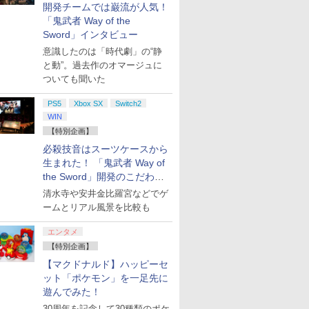
開発チームでは巌流が人気！
「鬼武者 Way of the
Sword」インタビュー
意識したのは「時代劇」の“静
と動”。過去作のオマージュに
ついても聞いた
PS5
Xbox SX
Switch2
WIN
【特別企画】
必殺技音はスーツケースから
生まれた！ 「鬼武者 Way of
the Sword」開発のこだわり
を目撃！
清水寺や安井金比羅宮などでゲ
ームとリアル風景を比較も
エンタメ
【特別企画】
【マクドナルド】ハッピーセ
ット「ポケモン」を一足先に
遊んでみた！
30周年を記念して30種類のポケ