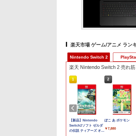
楽天市場 ゲーム/アニメ ラン
Nintendo Switch 2
PlaySta
楽天 Nintendo Switch 2 
10
1
2
品】【NS2】コッ
あつまれ どうぶつの
【新品】Nintendo
ぽこ あ ポケモン
ロックウィズユー
森 Nintendo Switch 2
Switch2ソフト ゼルダ
￥7,880
トンシリーズ35周
Edition
の伝説 ティアーズ オブ
念特別限定版
ザ キングダム