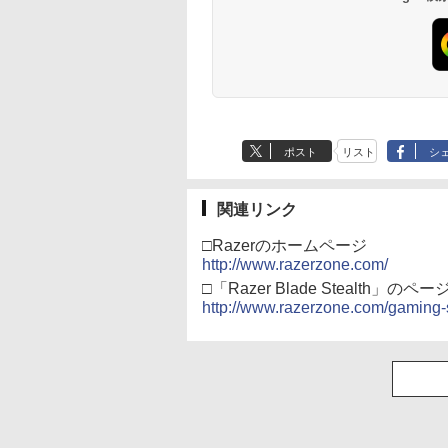
オゲームコントロ
ジナル巾着＋メーカー
ー（ブラック）
特典:【坤と離】二振り
の剣、十翼より来た
る！スタジオ描き下ろ
しイラストボード付)
[Blu-ray]
ポスト
リスト
シ
関連リンク
□Razerのホームページ
http://www.razerzone.com/
□「Razer Blade Stealth」のペー
http://www.razerzone.com/gaming-s