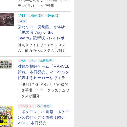
モンがおもちゃで登場
PS5
Xbox SX
Switch2
WIN
新たな力「腕覚醒」を体験！
「鬼武者 Way of the
Sword」最新版プレイレポー
ト
拠点やワイドリニアのシステ
ム、能力強化システムも判明
PS5
PC
本日発売
対戦型格闘ゲーム「MARVEL
闘魂」本日発売。マーベルを
7
8
9
10
代表するヒーローやヴィラン
たちが登場
「GUILTY GEAR」などの格ゲ
ーを手掛けるアークシステムワ
ークスが開発
エンタメ
本日発売
「ポケモン」の書籍「ポケモ
/17発売日
Joy-Con 2 (L) ライト
任天堂純正/日本国内仕
【新品】【NS2】コッ
あつまれ 
ン公式ぜんこく図鑑 1996-
】【新
パープル/(R) ライトグ
様【Switch 2専用】
トンロックウィズユー
森 Nintend
ファイア
リーン
Joy-Con 2(L)ライトパ
コットンシリーズ35周
Edition
2026」本日発売
 万紫千紅
ープル/(R)ライトグリ
年記念特別限定版