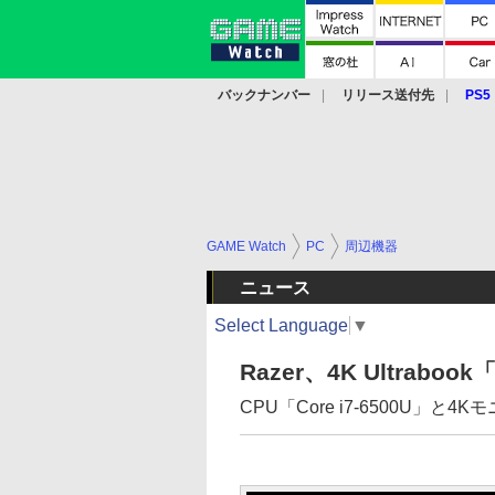
バックナンバー
リリース送付先
PS5
モバイル
eスポーツ
クラウド
PS
GAME Watch
PC
周辺機器
ニュース
Select Language
▼
Razer、4K Ultrabook「
CPU「Core i7-6500U」と