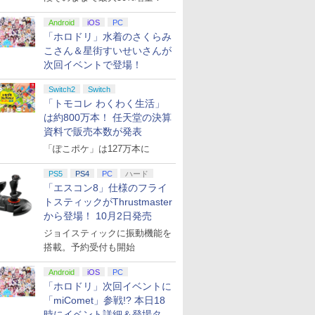
ン シフター
ビデオゲームコントロ
ーラー（ブラック）
Android
iOS
PC
「ホロドリ」水着のさくらみ
こさん＆星街すいせいさんが
次回イベントで登場！
Switch2
Switch
「トモコレ わくわく生活」
は約800万本！ 任天堂の決算
資料で販売本数が発表
「ぽこポケ」は127万本に
PS5
PS4
PC
ハード
「エスコン8」仕様のフライ
トスティックがThrustmaster
から登場！ 10月2日発売
ジョイスティックに振動機能を
搭載。予約受付も開始
Android
iOS
PC
「ホロドリ」次回イベントに
「miComet」参戦!? 本日18
時にイベント詳細＆登場タレ