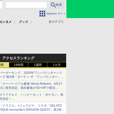
Impress サイト
全カテゴリ
エンタメ
グッズ
アクセスランキング
時間
24時間
1週間
1カ月
バーガーキング、2026年“ワンパウンダーシリ
ーズ”第3弾「ダーティ ザ・ワンパウンダー」を
8月7日発売
「スーパーリアル麻雀 Venus Returns」8月27
「特製ガーリックマヨソース」を使用した超大
日に発売決定。脱衣麻雀が3D×VRで復活
型チーズバーガー
発売から2週間は20%オフになるセールが実施
マクドナルド、ハッピーセット「ポケモン」発
売決定！
ポケモン30周年記念で30匹が大集合
「ドラクエ」×ジェラピケ、コラボ「GELATO
PIQUE encounters DRAGON QUEST」第2弾が
本日発売