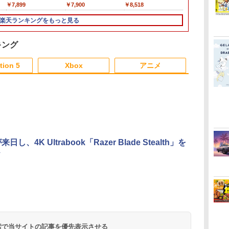
￥7,899
￥7,900
￥8,518
￥9,590
Nintendo Switch 2 -
★浅草マッハ
ブラック 【任天堂公式
ル特典付★
楽天ランキングをもっと見る
ライセンス商品】送料
無料 国内2年保証
キング
6
3
3
3
4
4
4
5
5
5
6
6
tion 5
Xbox
アニメ
3
3
3
3
4
4
4
4
5
5
5
5
6
6
6
6
[Switch
コ
【中古】PS5モンスタ
【商品価格40,001円～
新劇場版銀魂 -吉原大
【レビュー評価上昇
【中古】ドラゴンクエ
劇場版 あの日見た花
STRASSE RCZ01用 コ
【中古】ネオジオポケ
クラッシャージョー
グランツーリ
【送料無料】
 チ
コ
ーハンターワイルズ
60,000円】楽天あんし
炎上ー (通常版)【Blu-
中】 新型 PS5 Slim /
ストVII Reimagined -
の名前を僕達はまだ知
ントローラーホルダー
ットカラー プラチナ
The Movie Blu-
PS5版
付/初回仕様]
￥4,400
日し、4K Ultrabook「Razer Blade Stealth」を
ョ
タ
ん延長保証（自然故障
ray】 [ 杉田智和 ]
PS5 Pro 冷却ファン
Switch
らない。【通常版】
左側 左右兼用 ゲーム
ブルー【レトロ】
ray【80年代SFの金字
えもん 新・
￥2,237
￥3,779
＋物損プラン）同一店
PS5スリム用 冷却ファ
【Blu-ray】 [ 入野自由
パッド PS4 PS5 コント
塔】北米版 PS5再生可
底鬼岩城【ブ
￥4,800
￥4,118
￥2,580
￥6,059
￥4,312
￥2,981
￥13,320
￥4,790
￥5,860
y
舗同時購入のみ 自然故
ン 自動温度検出 3段階
]
ローラースタンド ゲー
デラックス版
ダ
ー
無
Nintendo Switch 2(日
【純正品】ディスクド
【純正品】Xbox ワイ
劇場版「鬼滅の刃」無
ニンテンドープリペイ
【純正品】DualSense
【純正品】Xbox 充電
劇場版「鬼滅の刃」無
ニンテンドープリペイ
【純正品】DualSense
【純正品】Xbox ワイ
【Amazon.co.jp限
ニンテンドー
プレイステー
【純正品】Xbox
『映画 ラブ
コ
障：メーカー保証期間
風速調整 LEDライト
ムパッド 収納[コック
ーション[Blu-
コ
座再
本語・国内専用)
ライブ(CFI-ZDD1J)
ヤレス コントローラー
限城編 第一章 猗窩座再
ド番号 9000円|オンラ
ワイヤレスコントロー
式バッテリー + USB-C
限城編 第一章 猗窩座
ド番号 5000円|オンラ
ワイヤレスコントロー
ヤレス コントローラー
定】劇場版モノノ怪 第
ド番号 1000
トアチケット 10
ワイヤレス 
ノ空女学院ス
終了後、保証開始（メ
USB付き 低騒音 急速
ピット レースゲーム]
品種別A】
コ
フト
PlayStation 5
(ロボット ホワイト)
来 通常版 [DVD]
インコード版
ラー ミッドナイト ブ
ケーブル
再来 完全生産限定版
インコード版
ラー(CFI-ZCT2J)
(カーボンブラック)
三章 蛇神 (オリジナル
インコード版
オンラインコ
ラー Series 2
イドルクラブ B
式ラ
ーカー保証期間含め家
冷却 放熱 プレステ5ス
￥55,603
ン
ラック(CFI-ZCT2J01)
[Blu-ray]
特典:オリジナル巾着＋
Edition (ホ
Garden Part
2
電5年間/PC・タブレッ
リム用 ディスク/デジ
￥11,849
￥7,681
￥3,523
￥9,000
￥10,737
￥2,618
￥8,698
￥5,000
￥10,737
￥8,020
￥9,900
￥1,000
￥10,000
￥18,755
￥8,589
メーカー特典:【坤と
ray（特装限
ト3年間保証）、物損故
タル版対応 PS5 周辺機
離】二振りの剣、十翼
障：本保証開始日から5
器 PS5 Pro 新型PS5
より来たる！スタジオ
年間保証
 検索で当サイトの記事を優先表示させる