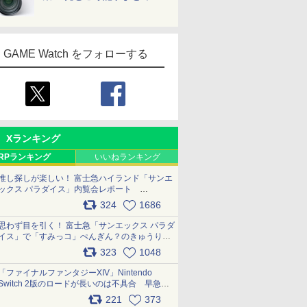
GAME Watch をフォローする
Xランキング
RPランキング
いいねランキング
推し探しが楽しい！ 富士急ハイランド「サンエ
ックス パラダイス」内覧会レポート
pic.x.com/p718c0QB0k
324
1686
思わず目を引く！ 富士急「サンエックス パラダ
イス」で「すみっコ」ぺんぎん？のきゅうりド
ッグを食べてみた イラストそのままのメニュ
323
1048
ー化に挑戦。これが意外にもおいしい
pic.x.com/Kgl04hZaeg
「ファイナルファンタジーXIV」Nintendo
Switch 2版のロードが長いのは不具合 早急に
アップデートできるよう対応中
221
373
pic.x.com/s9S3nRCAGa