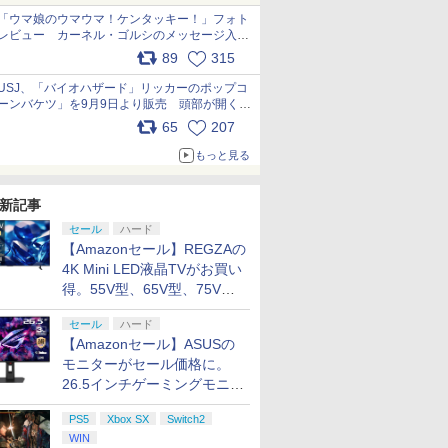
「ウマ娘のウマウマ！ケンタッキー！」フォト
レビュー カーネル・ゴルシのメッセージ入り
パッケージや描き下ろしトレカなどが登場
89
315
pic.x.com/PjnkR9vkXl
USJ、「バイオハザード」リッカーのポップコ
ーンバケツ」を9月9日より販売 頭部が開く仕
組み。味は恐怖を堪のう「味噌フレーバー」
65
207
pic.x.com/81MuXGahVM
もっと見る
新記事
セール
ハード
【Amazonセール】REGZAの
4K Mini LED液晶TVがお買い
得。55V型、65V型、75V型
の2026年モデルがラインナ
セール
ハード
ップ
【Amazonセール】ASUSの
モニターがセール価格に。
26.5インチゲーミングモニタ
ー「ROG Strix OLED
PS5
Xbox SX
Switch2
XG27ACDMS」限定モデルも
WIN
お買い得