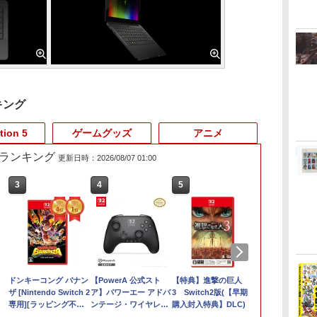
キング
tion 5
ゲームグッズ
アニメ
売れ筋ランキング
更新日時：2026/08/07 01:00
3
4
5
6
ドンキーコング バナン
【PowerA 公式スト
【特典】進撃の巨人
オリ特付【09
ザ [Nintendo Switch 2
ア】パワーエー アドバ
3 Switch2版(【早期
お届け☆予約
専用][ラッピング不可]
ンテージ・ワイヤレス
購入封入特典】DLC)
品】【NS2】
R-LOGI
コントローラー for
ーエムブレム