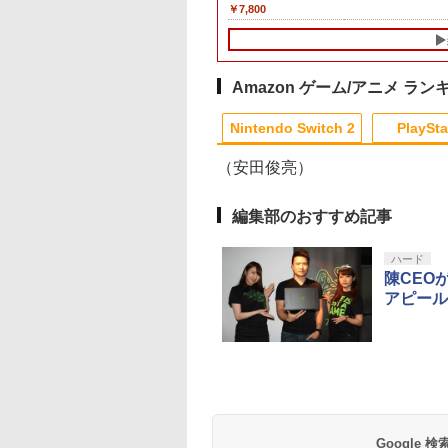
,010
￥6,199
￥7,800
itch2版][在庫品]
Nintendo Switch 2
Edition【加納店】
Amazon ゲーム/アニメ ラン
10
10
1
1
1
2
2
2
Nintendo Switch 2
PlaySta
（安田俊亮）
10
10
10
10
1
1
1
1
2
2
2
2
編集部のおすすめ記事
3,200ポイントまでご利用可
エーテクモゲーム
送のフリーレン』
【特典】SILENT HILL:
Ensemble Stars!!
KontrolFreek コントロ
CYBER ・ 高硬度ガラ
【中古】 コクリコ坂か
【PowerA 公式スト
レトロフリーク標準
【中古】ファンタジ
ハード
【Joshinオリジナ
son 2 Vol.3 初回生
Townfall(【早期購入封
Cast Live Starry
ールフリーク FPSフリ
スパネル （ Switch2
ら レンタル落ち Blu-
ア】パワーエー ソロ
ントローラー グレ
ア ダイヤモンド・
陳CEOが来
典付】【PS5】
定版【Blu-ray】 [
入特典】DLCチラシ)
Symphony -
ーク Galaxy
用）反射防止 ＋ブルー
ray ブルーレイ / [DVD]
ャージングステーシ
ー CY-RF-3R
レクション＆ファン
アピール
三國無双2 with 猛
鐘人 ]
Superbloom - Day2盤
PlayStation 4 PS4 and
ライトカットタイプ
【メール便送料無料】
ン for DualSense®
ジア2000 ブルーレ
350
044
￥6,507
￥8,408
￥1,750
￥1,760
￥1,525
￥2,200
￥2,200
￥2,505
Remastered 通
【Blu-ray】 [ (V.A.) ]
PlayStation 5 PS5 |
AGC製 強化ガラス 硬
and DualSense
イ・セット/Blu−ra
テンドープリペイ
イステーション ス
eSir G7 HE 有線
トよ永遠に
ニンテンドープリペイ
【Amazon.co.jp限
HyperX Clutch
【Amazon.co.jp限
スプラトゥーン レイダ
PlayStation 5 デジタ
【純正品】Xbox ワイ
【Amazon.co.jp限
スプラトゥーン レイ
Beast of
Xbox プリペイドカ
劇場版「鬼滅の刃」
[ELJM-30997 PS5
Performance
度9H 硬度9Hの鉛筆で
Edge™ ワイヤレス
Disc/VWBS-1226
号 2000円|オンラ
チケット 15,000円
ムコントローラー
EL3199 7 [Blu-
ド番号 3000円|オンラ
定】 Logicool G ハン
Gladiate Xbox公式ラ
定】劇場版「僕の心の
ース|オンラインコード
ル・エディション 日本
ヤレス コントローラー
定】劇場版モノノ怪 第
ース -Switch2
Reincarnation -PS5
ド 5,000円 デジタル
限城編 第一章 猗窩
サンゴクムソウ2
Thumbsticks 旧バージ
もキズがつかない パネ
ントローラー
コード版
ンラインコード版
X Series X|S
インコード版
コン G923 グランツー
イセンス ゲーミング
ヤバイやつ」 Blu-
版
語専用 Console
+ USB-C® ケーブル
三章 蛇神
【特典】プロダクト
ード 【旧 Xbox ギ
来 通常版 [Blu-ray]
ショウデン リマス
ョン 3つ爪
ルの縁 ラウンドカット
【PlayStation®公
￥6,455
X One Windows
リスモ7 Forza
コントローラー 有線
ray（Amazon.co.jp特
Language: Japanese
(Amazon.co.jp限定オ
ード 封入
カード】 [オンライ
 ツウジョウ]
加工 飛散防止加工
イセンス商品】 国内
000
,000
在庫切れです。
760
￥3,000
￥38,800
￥4,731
￥8,800
￥5,832
￥55,000
￥8,300
￥10,780
￥7,286
￥5,000
￥3,964
/11用 PCコントロー
Horizon 6 G923d
日本正規代理店品
典：Blu-rayスリーブケ
only (CFI-2200B01)
リジナル三方背収納ケ
コード]
年保証
ゲームパッド ホー
6L366AA
ース） [Blu-ray]
ース付きコレクション)
果スティック付き
(オリジナル特典:オリ
Google