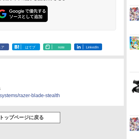
描き下ろしイラストボ
ード付) [Blu-ray]
ェア
はてブ
note
LinkedIn
ジ
ystems/razer-blade-stealth
トップページに戻る