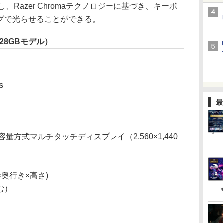
、Razer Chromaテクノロジーに基づき、キーボ
グで光らせることができる。
D 128GBモデル）
s
最
容量方式マルチタッチディスプレイ（2,560×1,440
幅×奥行き×高さ)
む）