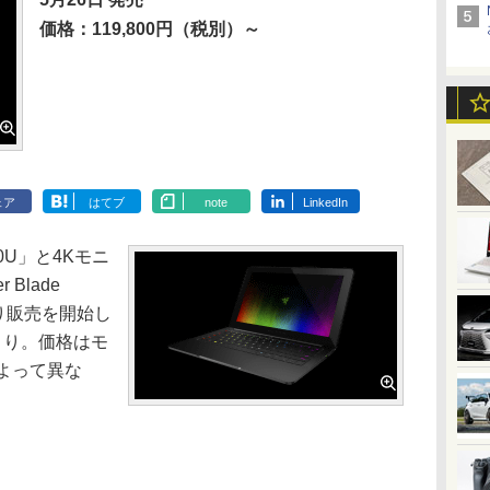
価格：119,800円（税別）～
ェア
はてブ
note
LinkedIn
500U」と4Kモニ
 Blade
より販売を開始し
）より。価格はモ
よって異な