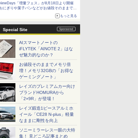
NewDays「増量フェス」が8月18日より開催
アイスカップに入ったスライムやわたぼう、ベ
おにぎりや菓子パンなどがお値段そのままで最
ビーサタンなどがオリジナルアートで登場
大50%増量！
もっと見る
Special Site
AIスマートノートの
iFLYTEK「AINOTE 2」はな
ぜ魅力的なのか？
お値段そのままでメモリ倍
増！メモリ32GBの「お得な
ゲーミングノート」
レイズのプレミアムカー向け
ブランドHOMURAから
「2×9R」が登場！
レイズ鍛造1ピースアルミホ
イール「CE28 N-plus」軽量
なままに剛性を向上
ソニーミラーレス一眼の大特
集！ 見どころ記事まとめ