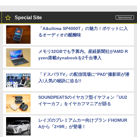
Special Site
「A&ultima SP4000T」の魅力！ポケットに入
るオーディオの醍醐味
メモリ32GBでも予算内。産経新聞社がAMD R
yzen搭載dynabookを2千台導入
「ドスパラTV」の配信現場に“PAD”撮影班が潜
入!人気の秘訣に迫る!!
SOUNDPEATSのイヤカフ型イヤフォン「UU2
イヤーカフ」をイヤカフマニアが語る
レイズのプレミアムカー向けブランドHOMUR
Aから「2×9R」が登場！