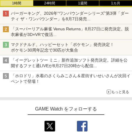
1時間
24時間
1週間
1カ月
バーガーキング、2026年“ワンパウンダーシリーズ”第3弾「ダー
ティ ザ・ワンパウンダー」を8月7日発売
「特製ガーリックマヨソース」を使用した超大型チーズバーガー
「スーパーリアル麻雀 Venus Returns」8月27日に発売決定。脱
衣麻雀が3D×VRで復活
発売から2週間は20%オフになるセールが実施
マクドナルド、ハッピーセット「ポケモン」発売決定！
ポケモン30周年記念で30匹が大集合
「イーグレットツー ミニ」新作追加ソフト発売決定。詳細を公
開するファミ通LIVEが8月27日20時から配信
シリーズ累計100タイトルへ
「ホロドリ」水着のさくらみこさん＆星街すいせいさんが次回イ
ベントで登場！
もっと見る
GAME Watch をフォローする