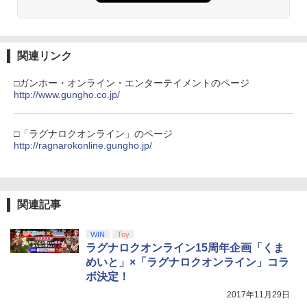
【純正品】Xbox ワイヤレス コントロー
3
Nintendo Switch 2(日本語・国内専用)
劇場版「鬼滅の刃」無限城編 第一章 猗
【純正品】ディスクドライブ(CFI-ZDD1
3
3
ラー (ロボット ホワイト)
3
窩座再来 完全生産限定版 [Blu-ray]
J) PlayStation 5
関連リンク
￥55,603
￥7,681
￥8,698
￥11,849
□ガンホー・オンライン・エンターテイメントのページ
http://www.gungho.co.jp/
【純正品】Xbox 充電式バッテリー + US
4
【純正品】DualSense ワイヤレスコン
B-C ケーブル
ニンテンドープリペイド番号 9000円|オ
4
4
『映画 ラブライブ！蓮ノ空女学院スクー
4
トローラー ミッドナイト ブラック(CFI-
ンラインコード版
□「ラグナロクオンライン」のページ
ルアイドルクラブ Bloom Garden Part
ZCT2J01)
http://ragnarokonline.gungho.jp/
￥2,618
y』Blu-ray（特装限定版）
￥9,000
￥10,737
￥8,589
関連記事
【純正品】Xbox ワイヤレス コントロー
ニンテンドープリペイド番号 5000円|オ
5
5
【純正品】DualSense ワイヤレスコン
ラー (カーボンブラック)
ンラインコード版
5
劇場版「鬼滅の刃」無限城編 第一章 猗
5
トローラー(CFI-ZCT2J)
WIN
Toy
窩座再来 完全生産限定版 [DVD]
￥8,020
￥5,000
ラグナロクオンライン15周年企画「くま
￥10,737
めいと」×「ラグナロクオンライン」コラ
￥7,828
ボ決定！
2017年11月29日