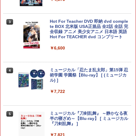
ギフト クリスマス プレゼント 送料無料
￥7,722
￥1,300
Beast of Reincarnation 【PS5】
3
Hot For Teacher DVD 即納 dvd comple
3
【楽天ブックス限定特典+特典】鬼滅の
te BOX 北米版 USA正規品 全2話 全話 完
3
￥7,630
刃 ヒノカミ血風譚2 Nintendo Switch 2
全収録 アニメ 美少女アニメ 日本語 英語
PlayVital Switch 2(2025年モデル) 対応
Edition ＋ 「無限城編 第一章」キャラク
Hot For TEACHER dvd コンプリート
3
メッシュ防塵カバー 通気性 スイッチ2対
ターパス(ステッカー二種+【外付先着購
応キズ防止 排熱設計 ダストカバー ドッ
入特典】サイバーコネクトツー制作「無
￥6,600
クに装着したまま使用可能 保護スリーブ
限城編 第一章」キャラクターパス ゲー
【メッシュ ブラック】
ムビジュアル ステッカー)
【PowerA 公式ストア】パワーエー ソロ
4
チャージングステーション for DualSen
￥3,048
￥7,810
ミュージカル「忍たま乱太郎」第15弾 忍
4
se® and DualSense Edge™ ワイヤレ
術学園 学園祭【Blu-ray】 [ (ミュージカ
スコントローラー【PlayStation®公式ラ
ル) ]
イセンス商品】 国内2年保証
Switch2 120Hz対応 ポータブル ドック
ゼルダの伝説 ティアーズ オブ ザ キン
4
￥7,722
4
￥2,200
ドッキングステーション デュアルファン
グダム Nintendo Switch 2 Edition 【S
最大4K/144Hz HDMI2.1 VRR/HDR対応
witch2】 NXS-P-AXN7B
PD100W 折りたたみ 多機種対応 Steam
Deck 熱対策 スタンド USBポート×3 有
￥7,830
ミュージカル『刀剣乱舞』 ～静かなる夜
5
線LANポート ◇SD009
STRASSE SIM用 ドライビングシューズ
5
半の寝ざめ～【Blu-ray】 [ ミュージカル
ハイカット 靴 レーシングシューズ ゲー
『刀剣乱舞』 ]
ミングシューズ グリップ 快適なペダル
￥6,980
ワークを実現！[ストラッセ ハンコン ハ
任天堂 【Switch2】ゼルダの伝説 ティア
￥7,821
5