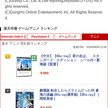
(C)Gravity Co., Ltd. & Lee MyoungJin(studio DTDS). All ri
ghts reserved.
(C)GungHo Online Entertainment, Inc. All Rights Reserve
d.
楽天市場 ゲーム/アニメ ランキング
Nintendo Switch 2
PlayStation 5
ゲームグッズ
アニメ
楽天 アニメ 売れ筋ランキング
更新日時：2026/08/06 22:00
Nintendo Switch 2 ドンキーコング バ
【特典】Marvel’s Wolverine(【早期購
【中古】サカつく2002 J.LEAGUEプロ
【中古】【Blu−ray】君の名は。 スタ
1
1
1
1
ナンザ スイッチ2 ゲームソフト 新品 ゲ
入封入特典】DLC)
サッカークラブをつくろう!
ンダード・エディション シール付 / 新
ーム パッケージ版
海誠【監督】
￥7,620
￥418
￥7,535
￥980
【特典】プロ野球スピリッツ2026(【早
Switch2 ケース スイッチ2 Nintendo 対
【特典】超新時空ゲイム ネプテューヌ∞
劇場版 転生したらスライムだった件 蒼
2
2
2
2
期購入封入特典】DLCチラシ)
応 スイッチ スイッチツー 名入れ かわい
Switch2版(【早期購入外付特典】【D
海の涙編 (Blu-ray通常版)【Blu-ray】 [
い ニンテンドースイッチ カバー ポーチ
LC】発売記念グッズ付きスタートダッシ
岡咲美保 ]
switch Lite 新型 本体 ジョイコン ソフ
ュセット)
￥7,626
ト ケーブル 収納可能 ポーチ クリスマス
￥4,976