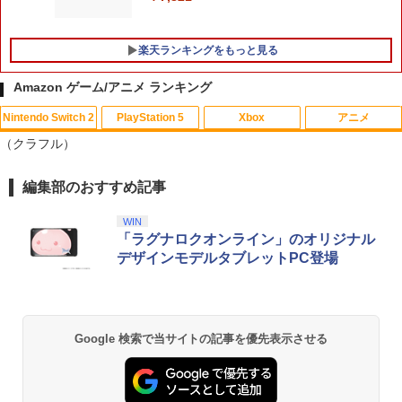
ンドルコントローラー コクピット レー
ーズ オブ ザ キングダム Nintendo Swit
スゲーム グランツーリスモ PS4 PS5 プ
ch 2 Edition [NXS-P-AXN7B NSW2 ゼ
レステ]
【中古】Wii U スーパーマリオメーカー
ルダノデンセツ ティア-ズ オブ ザ キン
5
楽天ランキングをもっと見る
セット
グダム]
￥7,980
￥7,480
Amazon ゲーム/アニメ ランキング
￥7,830
Nintendo Switch 2
PlayStation 5
Xbox
アニメ
（クラフル）
編集部のおすすめ記事
スプラトゥーン レイダース|オンライン
PlayStation 5 デジタル・エディション
【純正品】Xbox ワイヤレス コントロー
劇場版「鬼滅の刃」無限城編 第一章 猗
1
1
1
1
コード版
日本語専用 Console Language: Japan
ラー + USB-C® ケーブル
窩座再来 通常版 [Blu-ray]
ese only (CFI-2200B01)
WIN
￥5,832
￥8,300
￥3,964
「ラグナロクオンライン」のオリジナル
￥55,000
デザインモデルタブレットPC登場
Xbox プリペイドカード 5,000円 デジタ
2
スプラトゥーン レイダース -Switch2
劇場版「鬼滅の刃」無限城編 第一章 猗
Beast of Reincarnation -PS5 【特典】
ルコード 【旧 Xbox ギフトカード】 [オ
2
2
2
窩座再来 通常版 [DVD]
プロダクトコード 封入
ンラインコード]
Google 検索で当サイトの記事を優先表示させる
￥6,455
￥3,523
￥7,286
￥5,000