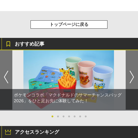
トップページに戻る
おすすめ記事
ポケモンコラボ「マクドナルドのサマーチャンスバッグ
2026」をひと足お先に体験してみた！
●
●
●
●
●
●
●
アクセスランキング