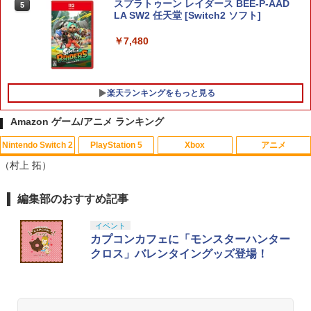
スプラトゥーン レイダース BEE-P-AAD
5
LA SW2 任天堂 [Switch2 ソフト]
￥7,480
楽天ランキングをもっと見る
Amazon ゲーム/アニメ ランキング
Nintendo Switch 2
PlayStation 5
Xbox
アニメ
【大容量】SILENT HILL f PS5対応 LIP1
【中古】とびだせ どうぶつの森
【中古】【未使用品】トイ・ストーリー
1
1
1
（村上 拓）
708 互換 バッテリー【PSE基準検品】ワ
3 [純正ブルーレイ＋純正ケース]
イヤレスコントローラー SONY対応 ロワ
￥725
ジャパン アストロボット Destiny 2
￥2,480
編集部のおすすめ記事
スプラトゥーン レイダース|オンライン
PlayStation 5 デジタル・エディション
Xbox プリペイドカード 10,000円 デジ
劇場版「鬼滅の刃」無限城編 第一章 猗
1
1
1
1
コード版
日本語専用 Console Language: Japan
タルコード 【旧 Xbox ギフトカード】
窩座再来 通常版 [Blu-ray]
￥1,780
ese only (CFI-2200B01)
[オンラインコード]
イベント
￥5,832
￥3,964
カプコンカフェに「モンスターハンター
￥55,000
￥10,000
【中古】SIMPLE DSシリーズ Vol.30 TH
仮面ライダー555 THE MOVIE コンプリ
クロス」バレンタイングッズ登場！
2
2
E テーブルゲーム
ートBlu-ray [Blu-ray]
【SALE・大幅値下げ・新品・未開封
2
品】明末: ウツロノハネ PS5 ソフト 【ポ
スト投函】 ※特典付属なし ※セール品
￥843
￥6,822
スプラトゥーン レイダース -Switch2
劇場版「鬼滅の刃」無限城編 第一章 猗
Beast of Reincarnation -PS5 【特典】
Xbox プリペイドカード 1,000円 デジタ
2
2
のため、返品及び製品保証の対象外とな
2
2
窩座再来 通常版 [DVD]