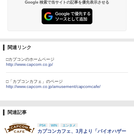
プロダクトコード 封入
ルコード 【旧 Xbox ギフトカード】 [オ
ります。
Google 検索で当サイトの記事を優先表示させる
ンラインコード]
￥6,455
￥3,523
￥7,286
￥2,300
NewスーパーマリオブラザーズWii ノコ
3
￥1,000
仮面ライダークウガ一挙見Blu-ray [Blu-
3
ノコエアホッケー
ray]
￥1,254
￥8,821
【SALE・大幅値下げ・新品・未開封
3
Nintendo Switch 2(日本語・国内専用)
劇場版「鬼滅の刃」無限城編 第一章 猗
【純正品】ディスクドライブ(CFI-ZDD1
3
3
【純正品】Xbox ワイヤレス コントロー
3
品】モンスターハンターワイルズ PS5 ソ
3
窩座再来 完全生産限定版 [Blu-ray]
J) PlayStation 5
ラー + USB-C® ケーブル
フト【ポスト投函】 ※特典なし ※セー
関連リンク
￥55,603
ル品のため、返品及び製品保証の対象外
Steam Deck OLED / Steam Deck LCD
￥8,698
4
￥11,849
となります。
￥8,300
ブルーライトカット ガラスフィルム 強
【楽天ブックス限定配送BOX】【楽天ブ
□カプコンのホームページ
4
化ガラス フィルム 保護フィルム 光沢 全
ックス限定先着特典+先着特典】劇場版
http://www.capcom.co.jp/
￥2,900
面保護 硬度 9H 飛散防止 Valve スチーム
「鬼滅の刃」無限城編 第一章 猗窩座再
デック
来(完全生産限定版)【Blu-ray】(かるた
【純正品】DualSense ワイヤレスコン
Xbox プリペイドカード 5,000円 デジタ
ニンテンドープリペイド番号 9000円|オ
4
4
4
『映画 ラブライブ！蓮ノ空女学院スクー
+イベント抽選権+描き下ろし色紙) [ 吾峠
4
トローラー ミッドナイト ブラック(CFI-
ルコード 【旧 Xbox ギフトカード】 [オ
ンラインコード版
□「カプコンカフェ」のページ
￥1,298
ルアイドルクラブ Bloom Garden Part
呼世晴 ]
ZCT2J01)
ンラインコード]
SONY ソニー PS5 バイオハザード RE:4
http://www.capcom.co.jp/amusement/capcomcafe/
4
y』Blu-ray（特装限定版）
ゲームソフト 【中古】 22606R69
￥9,000
￥11,000
￥10,737
￥5,000
￥8,589
￥3,000
【楽天ランキング1位入賞】自動タップ
5
機 オートクリッカー 連打装置 USB給電
関連記事
ニンテンドープリペイド番号 5000円|オ
5
クリップ式 スマホ自動操作 日本語説明
【楽天ブックス限定先着特典】【会場販
【純正品】DualSense ワイヤレスコン
5
【純正品】Xbox ワイヤレス コントロー
ンラインコード版
5
5
書付き iPhone/Android対応 いいね/ゲ
劇場版「鬼滅の刃」無限城編 第一章 猗
売対象】【イベント対象】【クレジット
5
トローラー(CFI-ZCT2J)
ラー (ロボット ホワイト)
ーム周回/ライブ/推し活対応 (ホワイト)
PS4
WIN
エンタメ
窩座再来 完全生産限定版 [DVD]
カード決済限定】「チェンソーマン」
【新品】PS5 グランド・セフト・オート
5
￥5,000
カプコンカフェ、3月より「バイオハザー
ザ・ステージ レゼ篇【Blu-ray】(アクリ
V【CERO:Z】【メール便】