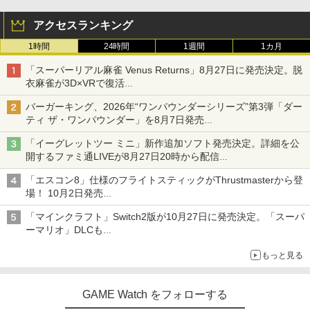
アクセスランキング
1時間
24時間
1週間
1カ月
「スーパーリアル麻雀 Venus Returns」8月27日に発売決定。脱
衣麻雀が3D×VRで復活
発売から2週間は20%オフになるセールが実施
バーガーキング、2026年“ワンパウンダーシリーズ”第3弾「ダー
ティ ザ・ワンパウンダー」を8月7日発売
「特製ガーリックマヨソース」を使用した超大型チーズバーガー
「イーグレットツー ミニ」新作追加ソフト発売決定。詳細を公
開するファミ通LIVEが8月27日20時から配信
シリーズ累計100タイトルへ
「エスコン8」仕様のフライトスティックがThrustmasterから登
場！ 10月2日発売
ジョイスティックに振動機能を搭載。予約受付も開始
「マインクラフト」Switch2版が10月27日に発売決定。「スーパ
ーマリオ」DLCも
Switch版からのアップグレードも可能に
もっと見る
GAME Watch をフォローする