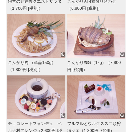
飛竜の卵運搬クエストサラダ
こんがり肉 4種盛り合わせ
（1,700円 [税別]）
（6,800円 [税別]）
こんがり肉 （単品150g）
こんがり肉G（1kg）（7,800
（1,800円 [税別]）
円 [税別]）
チョコレートフォンデュ ベ
フルフルとウルクスス二頭狩
ルナ村アレンジ（2,600円 [税
猟クエ（1,300円 [税別]）