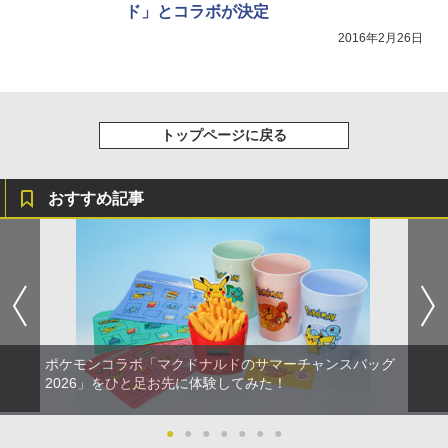
￥10,737
￥7,681
￥1,380
ド」とコラボが決定
ルチャームプレート+キャストメッセー
￥7,828
ジ入りハーフブロマイド10枚セット(会
￥4,290
2016年2月26日
場引き換え限定)+イベント抽選権)
￥11,880
トップページに戻る
おすすめ記事
ポケモンコラボ「マクドナルドのサマーチャンスバッグ
2026」をひと足お先に体験してみた！
●
●
●
●
●
●
●