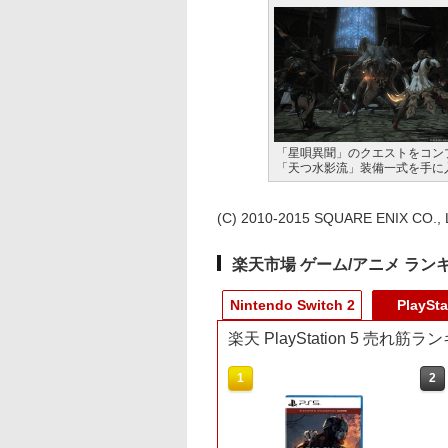
「星唄異聞」のクエストをコン
「天つ水影流」装備一式を手に
(C) 2010-2015 SQUARE ENIX CO., LT
楽天市場 ゲーム/アニメ ラン
Nintendo Switch 2
PlaySta
楽天 PlayStation 5 売れ筋
3
9
1
1
2
2