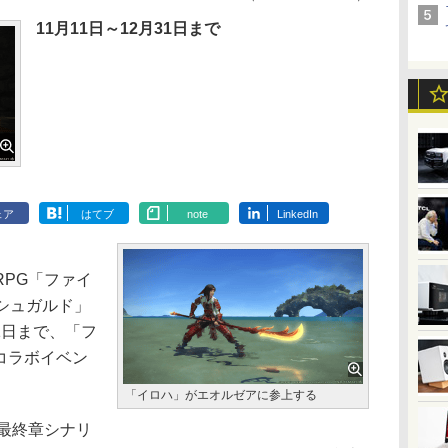
11月11日～12月31日まで
ェア
はてブ
note
LinkedIn
MORPG「ファイ
イシュガルド」
31日まで、「フ
コラボイベン
「イロハ」がエオルゼアに参上する
最終章シナリ