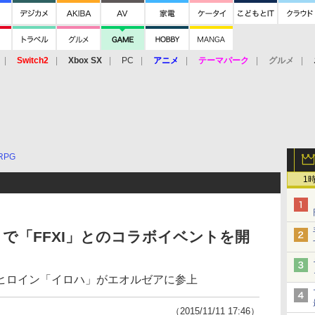
Switch2
Xbox SX
PC
アニメ
テーマパーク
グルメ
 Vita
3DS
アーケード
VR
RPG
1
日まで「FFXI」とのコラボイベントを開
ヒロイン「イロハ」がエオルゼアに参上
（2015/11/11 17:46）