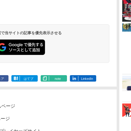
ダ
イ
無
Nintendo Switch 2(日
【純正品】ディスクド
【純正品】Xbox ワイ
【Amazon.co.jp限
ニンテンドープリペイ
【純正品】DualSense
【純正品】Xbox 充電
劇場版「鬼滅の刃」無
ニンテンドープリペイ
【純正品】DualSense
【国内正規品】
【Amazon.co.jp限
ニンテンドー
プレイステー
【純正品】Xbox
『映画 ラブ
りの剣、十翼より来たる！スタジ
ー
座再
本語・国内専用)
ライブ(CFI-ZDD1J)
ヤレス コントローラー
定】劇場版モノノ怪 第
ド番号 9000円|オンラ
ワイヤレスコントロー
式バッテリー + USB-C
限城編 第一章 猗窩座
ド番号 5000円|オンラ
ワイヤレスコントロー
Thrustmaster スラス
定】劇場版モノノ怪 第
ド番号 1000
トアチケット 10
ワイヤレス 
ノ空女学院ス
き下ろしイラストボード) [ 神谷浩
コ
PlayStation 5
(カーボンブラック)
三章 蛇神
インコード版
ラー ミッドナイト ブ
ケーブル
再来 完全生産限定版
インコード版
ラー(CFI-ZCT2J)
トマスター TH8S シフ
三章 蛇神 (オリジナル
インコード版
オンラインコ
ラー Series 2
イドルクラブ B
￥55,871
(Amazon.co.jp限定オ
ラック(CFI-ZCT2J01)
[Blu-ray]
ター - PC、PS4、
特典:オリジナル巾着＋
Edition (ホ
Garden Part
￥11,980
￥8,020
￥10,780
￥9,000
￥10,737
￥2,618
￥8,698
￥5,000
￥10,737
￥14,141
￥8,800
￥1,000
￥10,000
￥18,500
￥8,589
リジナル三方背収納ケ
PS5、PS5 Pro、Xbox
メーカー特典:【坤と
ray（特装限
ース付きコレクション)
One、Xbox Series X|S
離】二振りの剣、十翼
(オリジナル特典:オリ
対応の高精度 H パター
より来たる！スタジオ
 検索で当サイトの記事を優先表示させる
ジナル巾着＋メーカー
ン シフター
描き下ろしイラストボ
特典:【坤と離】二振り
ード付) [DVD]
の剣、十翼より来た
る！スタジオ描き下ろ
しイラストボード付)
[Blu-ray]
ェア
はてブ
note
LinkedIn
ムページ
ページ