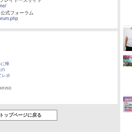
」プレイヤーズサイト
one/
」公式フォーラム
forum.php
ルに帰
在の
てレポ
年9月25日
トップページに戻る