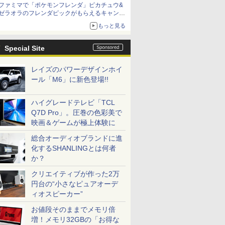
ファミマで「ポケモンフレンダ」ピカチュウ&
ゼラオラのフレンダピックがもらえるキャンペ
ーン開催！
もっと見る
Special Site
レイズのパワーデザインホイ
ール「M6」に新色登場!!
ハイグレードテレビ「TCL
Q7D Pro」。圧巻の色彩美で
映画＆ゲームが極上体験に
総合オーディオブランドに進
化するSHANLINGとは何者
か？
クリエイティブが作った2万
円台の“小さなピュアオーデ
ィオスピーカー”
お値段そのままでメモリ倍
増！メモリ32GBの「お得な