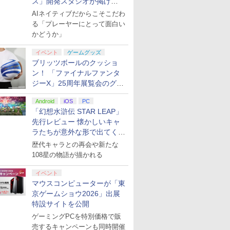
ス」開発スタジオが掲げ
る“AI活用の信念”とは？【講
AIネイティブだからこそこだわ
演レポート】
る「プレーヤーにとって面白い
かどうか」
イベント
ゲームグッズ
ブリッツボールのクッショ
ン！ 「ファイナルファンタ
ジーX」25周年展覧会のグッ
ズ情報が公開
Android
iOS
PC
「幻想水滸伝 STAR LEAP」
先行レビュー 懐かしいキャ
ラたちが意外な形で出てくる
シリーズ完全新作！
歴代キャラとの再会や新たな
108星の物語が描かれる
イベント
マウスコンピューターが「東
京ゲームショウ2026」出展
特設サイトを公開
ゲーミングPCを特別価格で販
売するキャンペーンも同時開催