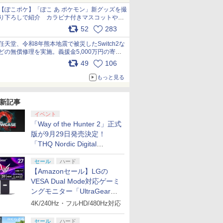
【ぽこポケ】「ぽこ あ ポケモン」新グッズを撮
り下ろしで紹介 カラビナ付きマスコットやス
クエアポーチが仲間入り
52
283
pic.x.com/XmVAgBxaW5
任天堂、令和8年熊本地震で被災したSwitch2な
どの無償修理を実施。義援金5,000万円の寄付
も発表 pic.x.com/BAYsMfUfUC
49
106
もっと見る
新記事
イベント
「Way of the Hunter 2」正式
版が9月29日発売決定！
「THQ Nordic Digital
Showcase 2026」まとめ
セール
ハード
【Amazonセール】LGの
VESA Dual Mode対応ゲーミ
7
2
8
3
9
ングモニター「UltraGear
27G850A-B」がお買い得！
4K/240Hz・フルHD/480Hz対応
セール
ハード