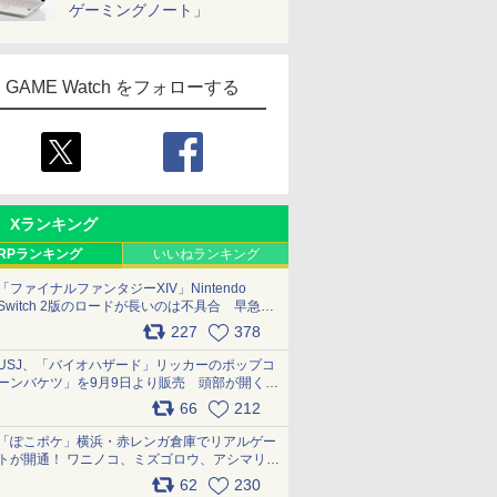
ゲーミングノート」
GAME Watch をフォローする
Xランキング
RPランキング
いいねランキング
「ファイナルファンタジーXIV」Nintendo
Switch 2版のロードが長いのは不具合 早急に
アップデートできるよう対応中
227
378
pic.x.com/s9S3nRCAGa
USJ、「バイオハザード」リッカーのポップコ
ーンバケツ」を9月9日より販売 頭部が開く仕
組み。味は恐怖を堪のう「味噌フレーバー」
66
212
pic.x.com/81MuXGahVM
「ぽこポケ」横浜・赤レンガ倉庫でリアルゲー
トが開通！ ワニノコ、ミズゴロウ、アシマリ登
場シーンをレポート pic.x.com/LDgEByVl6D
62
230