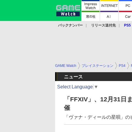
バックナンバー
リリース送付先
PS5
モバイル
eスポーツ
クラウド
PS
GAME Watch
プレイステーション
PS4
ニュース
Select Language
▼
「FFXIV」、12月31
催
「ヴァナ・ディールの星唄」の