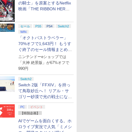
プリペイ
ション ス
 Elite
ライブ！蓮
ぽこ あ ポケモン エキ
PlayStation 5 デジタ
GameSir G7 HE 有線
劇場版「鬼滅の刃」無
ニンテンドープリペイ
プレイステーション ス
HyperX Clutch
【Amazon.co.jp限
ニンテンドープリペイ
プレイステーション ス
8BitDo M30 Xboxシリ
ヤマトよ永遠に
ニンテンド
【Amazon.
GameSir 
【Amazon.
二振りの剣、十翼より来たる！スタジ
の騎士」を原案とするNetflix
円|オンラ
,000円|
コントロー
クールア
スパンションパス|オン
ル・エディション 日本
ゲームコントローラー
限城編 第一章 猗窩座再
ド番号 500円|オンライ
トアチケット 3,000円|
Gladiate Xbox公式ラ
定】劇場版モノノ怪 第
ド番号 2000円|オンラ
トアチケット 15,000円
ーズX | S、Xbox
REBEL3199 7 [Blu-
ド番号 30
定】 Logic
ゲームコン
定】劇場版
オ描き下ろしイラストボード) [ 神谷浩
映画「THE RIBBON HERO
ード版
 Core
loom
ラインコード版
語専用 (CFI-2200B01)
XBOX Series X|S
来 完全生産限定版
ンコード版
オンラインコード版
イセンス ゲーミング コ
三章 蛇神 (オリジナル
インコード版
|オンラインコード版
One、およびWindows
ray]
インコード
コン G92
XBOX Seri
ヤバイやつ」
史 ]
リボンヒーロー」本日配信開
ワイト)
y』Blu-
+ ディスクドライブ
XBOX One Windows
[DVD]
ントローラー 有線 日本
特典:オリジナル巾着＋
の有線コントローラー
リスモ7 Fo
XBOX One
ray（Amaz
￥4,400
￥66,980
￥7,999
￥7,828
￥500
￥3,000
￥4,980
￥9,900
￥2,000
￥15,000
￥4,590
￥8,760
￥3,000
￥38,800
￥6,499
￥8,800
始
定版）
(CFI-ZDD1J) セット
10/11用 PCコントロー
正規代理店品 6L366AA
メーカー特典:【坤と
6ボタンレイアウト - 正
Horizon 6
10/11用
典：Blu-
セール
PS5
PS4
Switch2
ラーゲームパッド ホー
離】二振りの剣、十翼
式にライセンスされて
ラーゲーム
ース） [Blu
ル効果スティック付き
より来たる！スタジオ
います
ルエフェク
WIN
ビデオゲームコントロ
描き下ろしイラストボ
クと3.5
「オクトパストラベラー」
ーラー（ブラック）
ード付) [Blu-ray]
ジャック付
70%オフで1,643円！ もうす
ぐ終了のセール情報まとめ
【8月8日更新】
ニンテンドーeショップでは
「大神 絶景版」が67%オフで
990円
Switch2
Switch 2版「FFXIV」を持っ
て鳥取砂丘へ！ リアル・サ
ゴリー砂漠で光の戦士になっ
てみた
PC
イベント
【特別企画】
AIでゲームを面白くする。ホ
ロライブ実況で人気「ミメシ