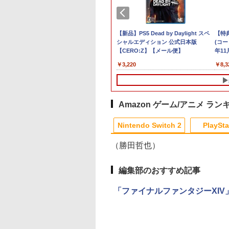
I
o Switch2
PlayStation5 Pro
Samsung microSD Express
Switch2 保護フィルム
【新品】PS5 Dead by Daylight スペ
【特典】
【特
26
ゥーン レイ
Card 256GB for Nintendo
スイッチ2 保護フィル
シャルエディション 公式日本版
STEINS;GATE
(コ
￥137,979
11
】
Switch 2
ム switch2 フィルム
【CERO:Z】【メール便】
RE:BOOT Switch
年11
ン
Switch2 ガラスフィル
(【早期購入同梱特典
月1
￥6,979
￥1,000
￥3,220
￥7,293
￥8,3
ム スイッチ2 フィルム
「STEINS;GATE 変
テー
ガイド 貼り付け キット
空間のオクテット」
カバー Switch 2 本体
DLC)
アクセサリー
Nintendo Switch2 ケ
Amazon ゲーム/アニメ ラン
ース 可 透明 ブルーラ
3
4
1
1
2
2
イト カット 99％
Nintendo Switch 2
PlaySta
FIRME
（勝田哲也）
10
10
10
10
1
1
1
1
2
2
2
2
編集部のおすすめ記事
楽
ルマスター
ラブライブ！スーパースター!! Liella!
【中古】ブルーブレイカーバ
【中古】PlayStation
【中古】【Blu−ray】東のエデン 第2
【中古】Monoc
【楽
「ファイナルファンタジーXIV
ス限
ク VOL.5 -
First Generation LoveLive!＆Special
ースト微笑を貴方と
Camera【メーカー生産終
巻 / 神山健治【監督】
クローム) 通常
天ブ
三
LoveLive! Blu-ray BOX【Blu-ray】 [
了】
定先
￥682
￥320
￥399
イン
Liella! ]
章 蛇
￥24,130
￥362
￥11,
】
マッ