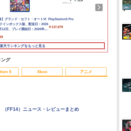
典】グランド・セフト・オートVI
任天堂 【Switch2】ゼ
【特典】ほの暮しの
PlayStation5 Pro
SanDisk サンディスク
任天堂 【Swit
【新品】PS5 De
ードインボックス版、配送日：2026
ルダの伝説 ブレス オブ
庭 switch2版(【初回
microSD Express
Nintendo Sw
シャルエディ
￥137,979
2版
月12日、プレイ開始日：2026年11
ザ ワイルド Nintendo
外付特典】切り取れる
Card 256GB for
トローラー [BE
【CERO:Z
】
9日)(【初回購入封入特典】ヴィン
Switch 2 Edition
クリアカード)
Nintendo Switch 2
NSW2 Pro
29
￥7,710
￥8,118
￥9,800
￥9,980
￥3,220
移
ジ・バイスシティパック)
[NXS-P-AAAAH NSW2
BEE-A-SD01A
ゼルダノデンセツ ブレ
Switch2 microSDカー
楽天ランキングをもっと見る
ス オブ ザ ワイルド]
ド microSD Express
Nintendo任天堂ライセ
ンス 高速転送 UHS-I互
キング
換 ゲーム保存 メモリ
3
3
4
1
1
ーカード 国内正規品
tion 5
Xbox
アニメ
4523052030185
3
3
3
3
4
4
4
4
5
5
5
5
6
6
6
6
hrome (モノ
天ブックス限定配送パック】【楽
【中古】アイドルマスター
ラブライブ！スーパースター!! Liella!
【中古】ブルーブレイカーバ
【中古】PlaySt
【中古】【Bl
」（FF14）ニュース・レビューまとめ
版
ックス限定グッズ+楽天ブックス限
アニメ&G4U!パック VOL.5 -
First Generation LoveLive!＆Special
ースト微笑を貴方と
Camera【
巻 / 神山健
着特典+他】劇場版モノノ怪 第三
PS3
LoveLive! Blu-ray BOX【Blu-ray】 [
了】
￥682
￥320
神【Blu-ray】(2Lキャラファイン
Liella! ]
880
￥406
￥24,130
￥362
ト+スマホショルダー+【坤と離】