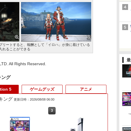
プリートすると、報酬として「イロハ」が身に着けている
入れることができる
最
D. All Rights Reserved.
キング
tion 5
ゲームグッズ
アニメ
ランキング
更新日時：2026/08/08 06:00
3
4
3
5
6
1