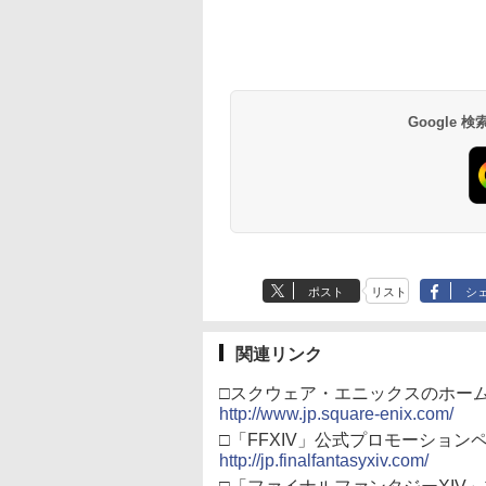
テンドープリペイ
イステーション ス
tDo M30 Xboxシリ
トよ永遠に
ニンテンドープリペイ
【Amazon.co.jp限
GameSir G7 SE 有線
【Amazon.co.jp限
スプラトゥーン レイダ
PlayStation 5 デジタ
【純正品】Xbox ワイ
劇場版「鬼滅の刃」無
スプラトゥーン レイ
Beast of
【純正品】Xbox ワ
劇場版「鬼滅の刃」
ジ
二振
号 2000円|オンラ
チケット 15,000円
 | S、Xbox
EL3199 7 [Blu-
ド番号 3000円|オンラ
定】 Logicool G ハン
ゲームコントローラー
定】劇場版「僕の心の
ース|オンラインコード
ル・エディション 日本
ヤレス コントローラー
限城編 第一章 猗窩座再
ース -Switch2
Reincarnation -PS5
ヤレス コントローラ
限城編 第一章 猗窩
谷浩
オ描
コード版
ンラインコード版
e、およびWindows
インコード版
コン G923 グランツー
XBOX Series X|S
ヤバイやつ」 Blu-
版
語専用 Console
+ USB-C® ケーブル
来 通常版 [Blu-ray]
【特典】プロダクト
(ロボット ホワイト)
来 通常版 [DVD]
史 ]
￥6,449
線コントローラー
リスモ7 Forza
XBOX One Windows
ray（Amazon.co.jp特
Language: Japanese
ード 封入
000
,000
590
760
￥3,000
￥38,800
￥6,499
￥8,800
￥5,832
￥55,000
￥8,300
￥3,982
￥7,286
￥7,681
￥3,523
タンレイアウト - 正
Horizon 6 G923d
10/11用 PCコントロー
典：Blu-rayスリーブケ
only (CFI-2200B01)
ライセンスされて
ラーゲームパッド ホー
ース） [Blu-ray]
す
ルエフェクトスティッ
Google
クと3.5mmオーディオ
ジャック付き
ポスト
リスト
シ
関連リンク
□スクウェア・エニックスのホー
http://www.jp.square-enix.com/
□「FFXIV」公式プロモーション
http://jp.finalfantasyxiv.com/