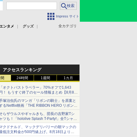
Impress サイト
全カテゴリ
エンタメ
グッズ
アクセスランキング
時間
24時間
1週間
1カ月
「オクトパストラベラー」70%オフで1,643
円！ もうすぐ終了のセール情報まとめ【8月8日
更新】
手塚治虫氏のマンガ「リボンの騎士」を原案と
ニンテンドーeショップでは「大神 絶景版」が
するNetflix映画「THE RIBBON HERO リボンヒ
67%オフで990円
ーロー」本日配信開始
そらザウルスやギャルきち、団長の吉野家Tシ
ャツも！「hololive Splash T-Party!」全Tシャツ
ラインナップ公開＆オンライン販売開始
マクドナルド、マックデリバリーの朝マックの
最低注文料金が500円値上げ。8月18日より
1,500円から受付