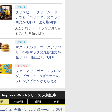
グルメ
クリスピー・クリーム・ドー
ナツと「ハリポタ」のコラボ
商品が8月21日より期間限定
で発売
組分け帽子ドーナツなど見た目
も楽しい商品が登場
グルメ
マクドナルド、マックデリバ
リーの朝マックの最低注文料
金が500円値上げ。8月18日
より1,500円から受付
エンタメ
ファミマで「ポケモンフレン
ダ」ピカチュウ&ゼラオラの
フレンダピックがもらえるキ
ャンペーン開催！
Impress Watchシリーズ 人気記事
時間
24時間
1週間
1カ月
ユニクロ、今日から「お盆特別セール」。涼感