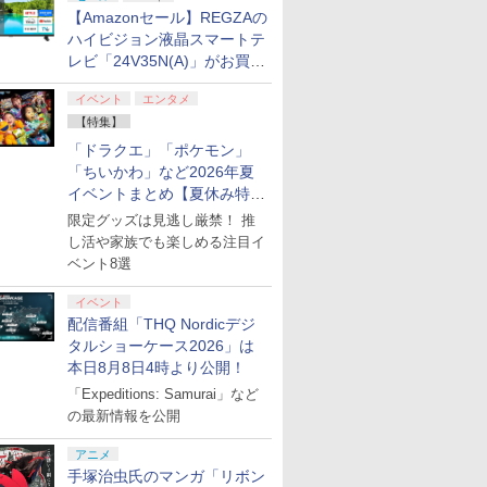
【Amazonセール】REGZAの
ハイビジョン液晶スマートテ
レビ「24V35N(A)」がお買い
ch2】
ad by Daylight スペ
【任天堂純正品】Nintendo
【特典】グランド・セフト・オートVI
【新品】Nintendo Switch2
PlayStation5 Pro
Samsung micro
得！
itch 2 Proコン
ション 公式日本版
Switch 2 Proコントローラー
(コードインボックス版、配送日：2026
ソフト スプラトゥーン レイ
Card 256GB for
イベント
エンタメ
￥137,979
E-A-FSSKA
】【メール便】
│ 純正 プロコン バイオハザ
年11月12日、プレイ開始日：2026年11
ダース【広田店】
Switch 2
【特集】
コントローラー]
ード レクイエム スイッチ2
月19日)(【初回購入封入特典】ヴィン
￥9,980
￥8,329
￥5,980
￥6,979
ワイヤレス スリープ解除 C
テージ・バイスシティパック)
「ドラクエ」「ポケモン」
ボタン 背面ボタン イヤホン
「ちいかわ」など2026年夏
ジャック HD振動
イベントまとめ【夏休み特
集】
限定グッズは見逃し厳禁！ 推
し活や家族でも楽しめる注目イ
2
2
3
3
4
ベント8選
イベント
配信番組「THQ Nordicデジ
タルショーケース2026」は
7
7
7
7
8
8
8
8
9
9
9
9
10
10
10
10
本日8月8日4時より公開！
「Expeditions: Samurai」など
ation
u−ray】東のエデン 第2
【中古】Monochrome (モノ
【楽天ブックス限定配送パック】【楽
【中古】アイドルマスター
ラブライブ！スーパースター!! 
【中古】ブルー
の最新情報を公開
メーカー生産終
治【監督】
クローム) 通常版
天ブックス限定グッズ+楽天ブックス限
アニメ&G4U!パック VOL.5 -
First Generation LoveLi
ースト微笑を貴
定先着特典+他】劇場版モノノ怪 第三
PS3
LoveLive! Blu-ray BOX【
￥399
￥682
アニメ
章 蛇神【Blu-ray】(2Lキャラファイン
Liella! ]
￥11,880
￥406
￥24,130
手塚治虫氏のマンガ「リボン
マット+スマホショルダー+【坤と離】