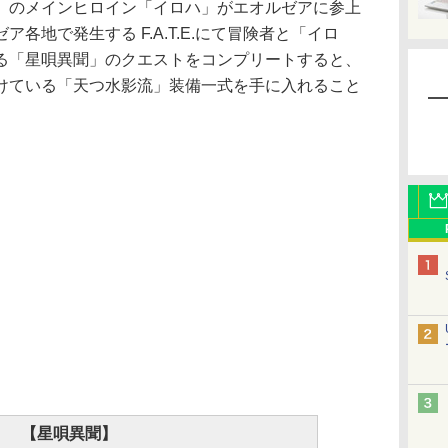
」のメインヒロイン「イロハ」がエオルゼアに参上
各地で発生する F.A.T.E.にて冒険者と「イロ
る「星唄異聞」のクエストをコンプリートすると、
けている「天つ水影流」装備一式を手に入れること
【星唄異聞】