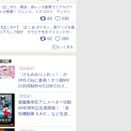
pic.x.com/81MuXGahVM
「ぽこポケ」横浜・赤レンガ倉庫でリアルゲー
トが開通！ ワニノコ、ミズゴロウ、アシマリ登
場シーンをレポート pic.x.com/LDgEByVl6D
63
230
【ぽこポケ】「ぽこ あ ポケモン」新グッズを撮
り下ろしで紹介 カラビナ付きマスコットやス
クエアポーチが仲間入り
52
283
pic.x.com/XmVAgBxaW5
もっと見る
新記事
エンタメ
「けもみみりふれっ！」が
VHS Cityに参画！オリ曲MV
の共同制作やC108でのスペ
シャルコラボ広告を掲出
アニメ
後藤隆幸氏アニメーター活動
45年周年記念展開催！ 「攻
殻機動隊 S.A.C.」など生原
画、総作画監督修正が展示