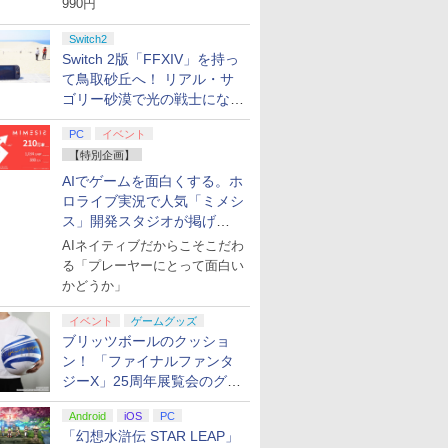
990円
Switch2
Switch 2版「FFXIV」を持っ
て鳥取砂丘へ！ リアル・サ
ゴリー砂漠で光の戦士になっ
てみた
PC
イベント
【特別企画】
AIでゲームを面白くする。ホ
ロライブ実況で人気「ミメシ
ス」開発スタジオが掲げ
る“AI活用の信念”とは？【講
AIネイティブだからこそこだわ
演レポート】
る「プレーヤーにとって面白い
かどうか」
イベント
ゲームグッズ
ブリッツボールのクッショ
ン！ 「ファイナルファンタ
ジーX」25周年展覧会のグッ
ズ情報が公開
Android
iOS
PC
「幻想水滸伝 STAR LEAP」