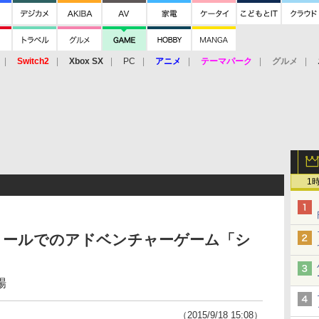
Switch2
Xbox SX
PC
アニメ
テーマパーク
グルメ
 Vita
3DS
アーケード
VR
1
ロールでのアドベンチャーゲーム「シ
」
場
（2015/9/18 15:08）