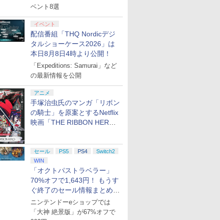
ベント8選
イベント
配信番組「THQ Nordicデジ
タルショーケース2026」は
本日8月8日4時より公開！
「Expeditions: Samurai」など
の最新情報を公開
アニメ
手塚治虫氏のマンガ「リボン
の騎士」を原案とするNetflix
映画「THE RIBBON HERO
リボンヒーロー」本日配信開
始
セール
PS5
PS4
Switch2
WIN
「オクトパストラベラー」
70%オフで1,643円！ もうす
ぐ終了のセール情報まとめ
【8月8日更新】
ニンテンドーeショップでは
「大神 絶景版」が67%オフで