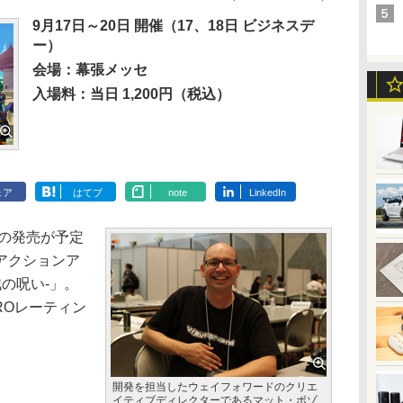
9月17日～20日 開催（17、18日 ビジネスデ
ー）
会場：幕張メッセ
入場料：当日 1,200円（税込）
ェア
はてブ
note
LinkedIn
日の発売が予定
アクションア
賊の呪い-」。
EROレーティン
開発を担当したウェイフォワードのクリエ
イティブディレクターであるマット・ボゾ