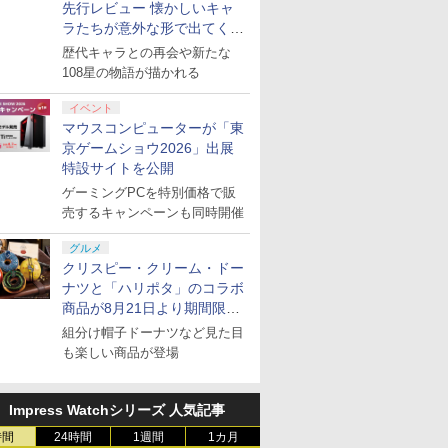
先行レビュー 懐かしいキャ
ラたちが意外な形で出てくる
シリーズ完全新作！
歴代キャラとの再会や新たな
108星の物語が描かれる
イベント
マウスコンピューターが「東
京ゲームショウ2026」出展
特設サイトを公開
ゲーミングPCを特別価格で販
売するキャンペーンも同時開催
グルメ
クリスピー・クリーム・ドー
ナツと「ハリポタ」のコラボ
商品が8月21日より期間限定
で発売
組分け帽子ドーナツなど見た目
も楽しい商品が登場
Impress Watchシリーズ 人気記事
時間
24時間
1週間
1カ月