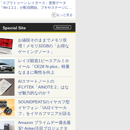
「スプラトゥーン レイダース」更新データ
「Ver.1.1.1」が配信開始。ブキやステージに関
する不具合を修正
もっと見る
Special Site
お値段そのままでメモリ倍
増！メモリ32GBの「お得な
ゲーミングノート」
レイズ鍛造1ピースアルミホ
イール「CE28 N-plus」軽量
なままに剛性を向上
AIスマートノートの
iFLYTEK「AINOTE 2」はな
ぜ魅力的なのか？
SOUNDPEATSのイヤカフ型
イヤフォン「UU2イヤーカ
フ」をイヤカフマニアが語る
Amazon プライムデー過去最
安! Anker注目プロジェクタ