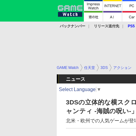
バックナンバー
リリース送付先
PS5
モバイル
eスポーツ
クラウド
PS
GAME Watch
任天堂
3DS
アクション
ニュース
Select Language
▼
3DSの立体的な横スク
ャンティ -海賊の呪い-
北米・欧州での人気ゲームが登