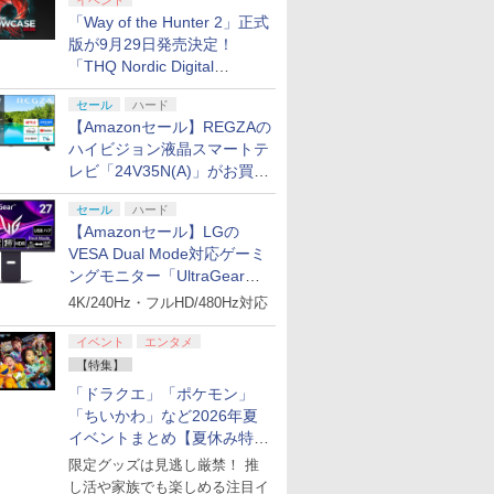
イベント
「Way of the Hunter 2」正式
版が9月29日発売決定！
「THQ Nordic Digital
Showcase 2026」まとめ
セール
ハード
【Amazonセール】REGZAの
ハイビジョン液晶スマートテ
レビ「24V35N(A)」がお買い
得！
セール
ハード
【Amazonセール】LGの
VESA Dual Mode対応ゲーミ
ングモニター「UltraGear
27G850A-B」がお買い得！
4K/240Hz・フルHD/480Hz対応
イベント
エンタメ
【特集】
「ドラクエ」「ポケモン」
「ちいかわ」など2026年夏
イベントまとめ【夏休み特
集】
限定グッズは見逃し厳禁！ 推
し活や家族でも楽しめる注目イ