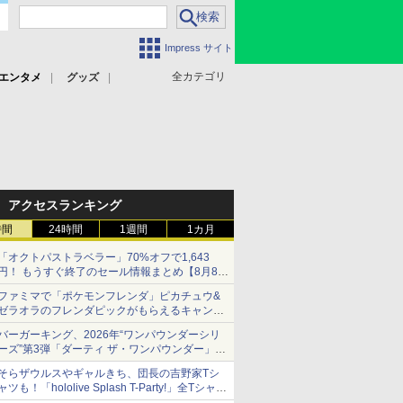
Impress サイト
全カテゴリ
エンタメ
グッズ
アクセスランキング
時間
24時間
1週間
1カ月
「オクトパストラベラー」70%オフで1,643
円！ もうすぐ終了のセール情報まとめ【8月8日
更新】
ファミマで「ポケモンフレンダ」ピカチュウ&
ニンテンドーeショップでは「大神 絶景版」が
ゼラオラのフレンダピックがもらえるキャンペ
67%オフで990円
ーン開催！
バーガーキング、2026年“ワンパウンダーシリ
ーズ”第3弾「ダーティ ザ・ワンパウンダー」を
8月7日発売
そらザウルスやギャルきち、団長の吉野家Tシ
「特製ガーリックマヨソース」を使用した超大
ャツも！「hololive Splash T-Party!」全Tシャツ
型チーズバーガー
ラインナップ公開＆オンライン販売開始