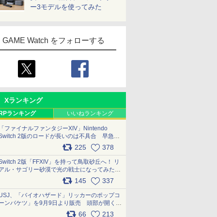
ー3モデルを使ってみた
GAME Watch をフォローする
Xランキング
RPランキング
いいねランキング
「ファイナルファンタジーXIV」Nintendo
Switch 2版のロードが長いのは不具合 早急に
アップデートできるよう対応中
225
378
pic.x.com/s9S3nRCAGa
Switch 2版「FFXIV」を持って鳥取砂丘へ！ リ
アル・サゴリー砂漠で光の戦士になってみた
pic.x.com/qyOfL2uv1n
145
337
USJ、「バイオハザード」リッカーのポップコ
ーンバケツ」を9月9日より販売 頭部が開く仕
組み。味は恐怖を堪のう「味噌フレーバー」
66
213