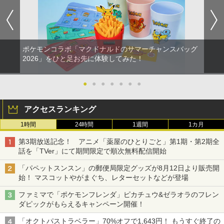
ポケモンコラボ「マクドナルドのサマーチャンスバッグ
2026」をひと足お先に体験してみた！
●
●
●
●
●
●
●
アクセスランキング
1時間
24時間
1週間
1カ月
第3期放送記念！ アニメ「薬屋のひとりごと」第1期・第2期全
話を「TVer」にて期間限定で順次無料配信開始
「パペットスンスン」の郵便局限定グッズが8月12日より販売開
始！ マスコットやがまぐち、レターセットなどが登場
ファミマで「ポケモンフレンダ」ピカチュウ&ゼラオラのフレン
ダピックがもらえるキャンペーン開催！
「オクトパストラベラー」70%オフで1,643円！ もうすぐ終了の