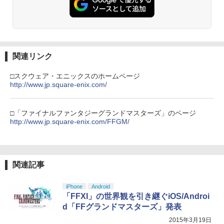
3
【楽天ブックス限定先着特典】「超かぐ
3
ーターパック（ダウンロード版）※720
や姫！」通常版【Blu-ray】(アクリルコ
ポイントまでご利用可
ースター) [ 夏吉ゆうこ ]
【純正品】Xbox ワイヤレス コントロー
3
ラー (カーボンブラック)
￥980
Nintendo Switch 2(日本語・国内専用)
【Amazon.co.jp限定】劇場版モノノ怪
【純正品】ディスクドライブ(CFI-ZDD1
3
3
￥6,800
3
第三章 蛇神 (Amazon.co.jp限定オリジ
J) PlayStation 5
￥8,020
ナル三方背収納ケース付きコレクション)
関連リンク
￥55,491
(オリジナル特典:オリジナル巾着＋メー
￥11,849
【中古】グランド・セフト・オートV
カー特典:【坤と離】二振りの剣、十翼よ
4
□スクウェア・エニックスのホームページ
マシンロボ ぶっちぎりバトルハッカーズ
4
【CEROレーティング「Z」】 (「特典」
り来たる！スタジオ描き下ろしイラスト
http://www.jp.square-enix.com/
全31話BOXセット ブルーレイ【Blu-ra
【純正品】Xbox 充電式バッテリー + US
4
タイガーシャークマネーカード(「GTAオ
ボード付) [Blu-ray]
y】
B-C ケーブル
ンライン」マネー$20万)DLCのプロダク
【純正品】DualSense ワイヤレスコン
ニンテンドープリペイド番号 9000円|オ
4
トコード 同梱)- PS4
4
￥10,780
トローラー ミッドナイト ブラック(CFI-
￥7,300
ンラインコード版
□「ファイナルファンタジーグランドマスターズ」のページ
￥2,618
ZCT2J01)
http://www.jp.square-enix.com/FFGM/
￥1,598
￥9,000
￥10,737
劇場版「鬼滅の刃」無限城編 第一章 猗
4
劇場版「鬼滅の刃」無限城編 第一章 猗
5
窩座再来 完全生産限定版 [Blu-ray]
窩座再来(完全生産限定版)【Blu-ray】 [
【国内正規品】Thrustmaster スラスト
5
【中古】Nintendo Switch Proコントロ
5
関連記事
吾峠呼世晴 ]
マスター TH8S シフター - PC、PS4、P
ニンテンドープリペイド番号 5000円|オ
ーラー HAC-A-FSSKA【千葉】保証期間
5
￥8,698
【純正品】DualSense ワイヤレスコン
S5、PS5 Pro、Xbox One、Xbox Serie
ンラインコード版
5
1週間【ランクC】
トローラー(CFI-ZCT2J)
s X|S 対応の高精度 H パターン シフター
￥8,690
iPhone
Android
￥5,000
￥3,300
「FFXI」の世界観を引き継ぐiOS/Androi
￥10,737
￥14,141
d「FFグランドマスターズ」発表
『映画 ラブライブ！蓮ノ空女学院スクー
5
2015年3月19日
ルアイドルクラブ Bloom Garden Part