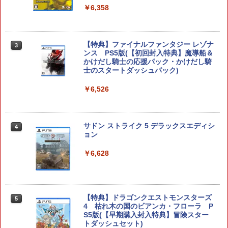
￥6,358
任天堂 マリオカート ワールド【Switch
3
2】 BEEPAAAAA [BEEPAAAAA]
【特典】ファイナルファンタジー レゾナ
3
ンス PS5版(【初回封入特典】魔導船＆
￥8,960
かけだし騎士の応援パック・かけだし騎
士のスタートダッシュパック)
￥6,526
任天堂 【Switch2】マリオカート ワール
4
ド [BEE-P-AAAAA NSW2 マリオカ-ト
ワ-ルド]
サドン ストライク 5 デラックスエディシ
4
ョン
￥8,970
￥6,628
Nintendo Switch 2 オールインボックス
5
￥9,073
【特典】ドラゴンクエストモンスターズ
5
4 枯れ木の国のビアンカ・フローラ P
S5版(【早期購入封入特典】冒険スター
トダッシュセット)