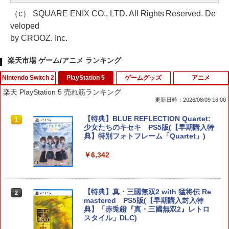
（c） SQUARE ENIX CO., LTD. All Rights Reserved. De
veloped
by CROOZ, Inc.
楽天市場 ゲーム/アニメ ランキング
Nintendo Switch 2
PlayStation 5
ゲームグッズ
アニメ
楽天 PlayStation 5 売れ筋ランキング
更新日時：2026/08/09 16:00
【特典】進撃の巨人3 Switch2版(【早
【特典】BLUE REFLECTION Quartet:
1
1
期購入封入特典】DLC)
少女たちのキセキ PS5版(【早期購入特
典】特別フォトフレーム「Quartet」)
￥8,518
￥6,342
ダービースタリオン2 【Switch2】 POT-
【特典】真・三國無双2 with 猛将伝 Re
2
2
P-AB73A
mastered PS5版(【早期購入封入特
典】「赤兎鐙『真・三國無双2』レトロ
スタイル」DLC)
￥8,582