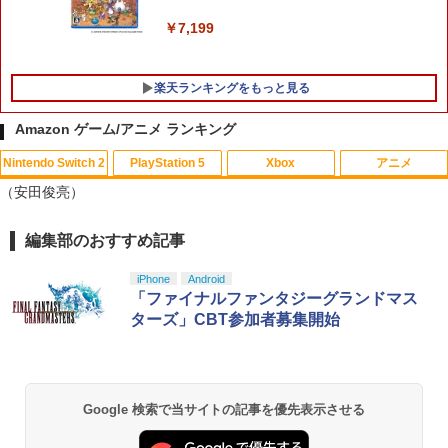
￥7,199
楽天ランキングをもっと見る
Amazon ゲーム/アニメ ランキング
Nintendo Switch 2
PlayStation 5
Xbox
アニメ
【中古】ファイナルファンタジーXII レ
マクロスプラス MOVIE EDITION【Blu-r
1
1
（安田俊亮）
ヴァナント・ウイング
ay】 [ 山崎たくみ ]
￥596
￥4,070
編集部のおすすめ記事
スプラトゥーン レイダース|オンライン
PlayStation 5 デジタル・エディション
【純正品】Xbox ワイヤレス コントロー
劇場版「鬼滅の刃」無限城編 第一章 猗
1
1
1
1
コード版
日本語専用 Console Language: Japan
ラー + USB-C® ケーブル
窩座再来 通常版 [Blu-ray]
ese only (CFI-2200B01)
iPhone
Android
￥5,832
￥8,300
￥3,982
「ファイナルファンタジーグランドマス
【中古】PS2 ギャロップレーサー6 −R
2
￥55,000
Flow【Blu-ray】 [ ギンツ・ジルバロデ
ターズ」CBT参加者募集開始
2
evolution− PS2 the Best
ィス ]
￥660
【純正品】Xbox ワイヤレス コントロー
￥4,316
2
スプラトゥーン レイダース -Switch2
劇場版「鬼滅の刃」無限城編 第一章 猗
Beast of Reincarnation -PS5 【特典】
ラー (ロボット ホワイト)
2
2
2
窩座再来 通常版 [DVD]
プロダクトコード 封入
Google 検索で当サイトの記事を優先表示させる
￥6,447
￥7,681
￥3,523
￥7,286
[Switch] Pokemon Champions + スタ