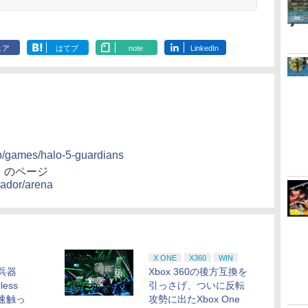
ェア
はてブ
note
LinkedIn
jp/games/halo-5-guardians
」のページ
sador/arena
X ONE
X360
WIN
密兵器
Xbox 360の後方互換を
less
引っさげ、ついに反転
を早速触っ
攻勢に出たXbox One