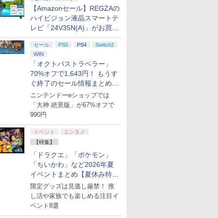
【Amazonセール】REGZAの
ハイビジョン液晶スマートテ
レビ「24V35N(A)」がお買い
得！
セール
PS5
PS4
Switch2
WIN
「オクトパストラベラー」
70%オフで1,643円！ もうす
ぐ終了のセール情報まとめ
【8月8日更新】
ニンテンドーeショップでは
「大神 絶景版」が67%オフで
990円
イベント
エンタメ
【特集】
「ドラクエ」「ポケモン」
「ちいかわ」など2026年夏
イベントまとめ【夏休み特
集】
限定グッズは見逃し厳禁！ 推
し活や家族でも楽しめる注目イ
ベント8選