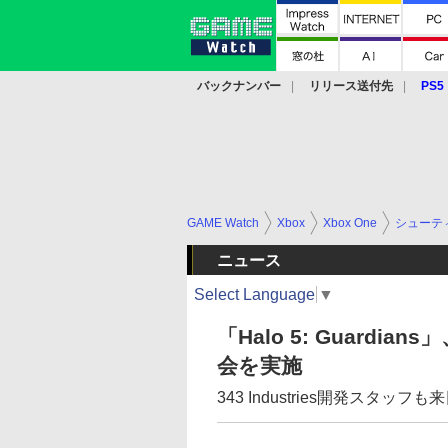
バックナンバー
リリース送付先
PS5
モバイル
eスポーツ
クラウド
PS
GAME Watch
Xbox
Xbox One
シューテ
ニュース
Select Language
▼
「Halo 5: Guardi
会を実施
343 Industries開発スタッフ