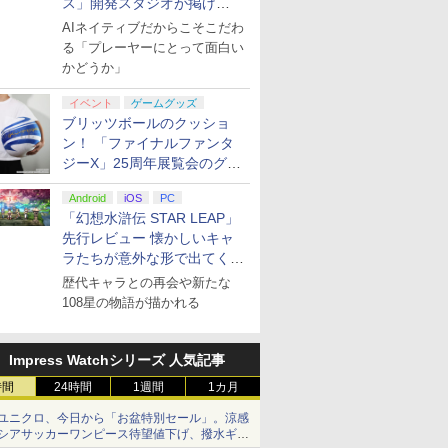
ス」開発スタジオが掲げ
る“AI活用の信念”とは？【講
AIネイティブだからこそこだわ
演レポート】
る「プレーヤーにとって面白い
かどうか」
イベント
ゲームグッズ
ブリッツボールのクッショ
ン！ 「ファイナルファンタ
ジーX」25周年展覧会のグッ
ズ情報が公開
Android
iOS
PC
「幻想水滸伝 STAR LEAP」
先行レビュー 懐かしいキャ
ラたちが意外な形で出てくる
シリーズ完全新作！
歴代キャラとの再会や新たな
108星の物語が描かれる
Impress Watchシリーズ 人気記事
時間
24時間
1週間
1カ月
ユニクロ、今日から「お盆特別セール」。涼感
シアサッカーワンピース待望値下げ、撥水ギア