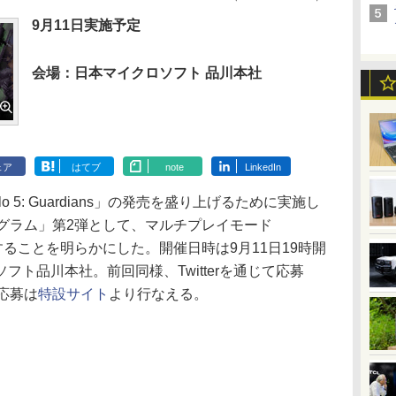
9月11日実施予定
会場：日本マイクロソフト 品川本社
ェア
はてブ
note
LinkedIn
5: Guardians」の発売を盛り上げるために実施し
ログラム」第2弾として、マルチプレイモード
することを明らかにした。開催日時は9月11日19時開
ト品川本社。前回同様、Twitterを通じて応募
応募は
特設サイト
より行なえる。