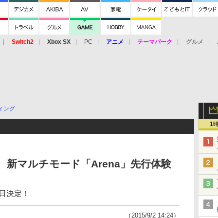
Switch2
Xbox SX
PC
アニメ
テーマパーク
グルメ
 Vita
3DS
アーケード
VR
ィング
1
ans」、新マルチモード「Arena」先行体験
も来日決定！
（2015/9/2 14:24）