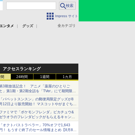
Impress サイト
全カテゴリ
エンタメ
グッズ
アクセスランキング
時間
24時間
1週間
1カ月
第3期放送記念！ アニメ「薬屋のひとりご
と」第1期・第2期全話を「TVer」にて期間限定
で順次無料配信開始
「パペットスンスン」の郵便局限定グッズが8
月12日より販売開始！ マスコットやがまぐち、
レターセットなどが登場
ファミマで「ポケモンフレンダ」ピカチュウ&
ゼラオラのフレンダピックがもらえるキャンペ
ーン開催！
「オクトパストラベラー」70%オフで1,643
円！ もうすぐ終了のセール情報まとめ【8月8日
更新】