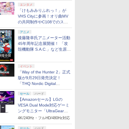
エンタメ
「けもみみりふれっ！」が
VHS Cityに参画！オリ曲MV
の共同制作やC108でのスペ
シャルコラボ広告を掲出
アニメ
後藤隆幸氏アニメーター活動
45年周年記念展開催！ 「攻
殻機動隊 S.A.C.」など生原
画、総作画監督修正が展示
イベント
「Way of the Hunter 2」正式
版が9月29日発売決定！
「THQ Nordic Digital
Showcase 2026」まとめ
セール
ハード
【Amazonセール】LGの
VESA Dual Mode対応ゲーミ
ングモニター「UltraGear
27G850A-B」がお買い得！
4K/240Hz・フルHD/480Hz対応
セール
ハード