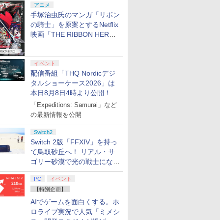
アニメ
手塚治虫氏のマンガ「リボン
の騎士」を原案とするNetflix
映画「THE RIBBON HERO
リボンヒーロー」本日配信開
始
イベント
配信番組「THQ Nordicデジ
タルショーケース2026」は
本日8月8日4時より公開！
「Expeditions: Samurai」など
の最新情報を公開
Switch2
Switch 2版「FFXIV」を持っ
て鳥取砂丘へ！ リアル・サ
ゴリー砂漠で光の戦士になっ
てみた
PC
イベント
【特別企画】
AIでゲームを面白くする。ホ
ロライブ実況で人気「ミメシ