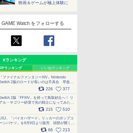
映画＆ゲームが極上体験に
GAME Watch をフォローする
Xランキング
RPランキング
いいねランキング
「ファイナルファンタジーXIV」Nintendo
Switch 2版のロードが長いのは不具合 早急に
アップデートできるよう対応中
226
377
pic.x.com/s9S3nRCAGa
Switch 2版「FFXIV」を持って鳥取砂丘へ！ リ
アル・サゴリー砂漠で光の戦士になってみた
pic.x.com/qyOfL2uv1n
215
510
USJ、「バイオハザード」リッカーのポップコ
ーンバケツ」を9月9日より販売 頭部が開く仕
組み。味は恐怖を堪のう「味噌フレーバー」
66
213
pic.x.com/81MuXGahVM