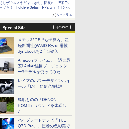
そらザウルスやギャルきち、団長の吉野家Tシ
ニンテンドーeショップでは「大神 絶景版」が
ャツも！「hololive Splash T-Party!」全Tシャツ
67%オフで990円
ラインナップ公開＆オンライン販売開始
もっと見る
Special Site
メモリ32GBでも予算内。産
経新聞社がAMD Ryzen搭載
dynabookを2千台導入
Amazon プライムデー過去最
安! Anker注目プロジェクタ
ー3モデルを使ってみた
レイズのパワーデザインホイ
ール「M6」に新色登場!!
鳥肌ものの「DENON
HOME」サウンドを体感し
た！
ハイグレードテレビ「TCL
Q7D Pro」。圧巻の色彩美で