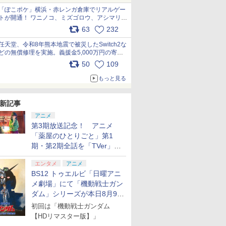
「ぽこポケ」横浜・赤レンガ倉庫でリアルゲー
トが開通！ ワニノコ、ミズゴロウ、アシマリ登
場シーンをレポート pic.x.com/LDgEByVl6D
63
232
任天堂、令和8年熊本地震で被災したSwitch2な
どの無償修理を実施。義援金5,000万円の寄付
も発表 pic.x.com/BAYsMfUfUC
50
109
もっと見る
新記事
アニメ
第3期放送記念！ アニメ
「薬屋のひとりごと」第1
期・第2期全話を「TVer」に
て期間限定で順次無料配信開
エンタメ
アニメ
始
BS12 トゥエルビ「日曜アニ
メ劇場」にて「機動戦士ガン
ダム」シリーズが本日8月9日
から8週連続で放送
初回は「機動戦士ガンダム
【HDリマスター版】」