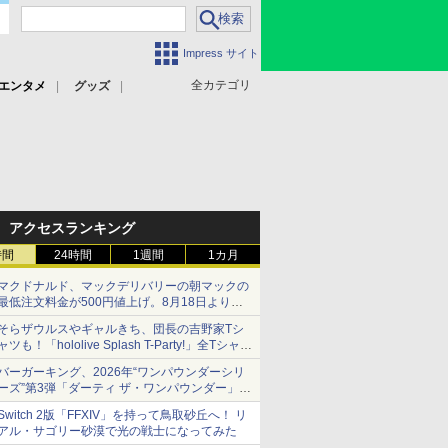
Impress サイト
全カテゴリ
エンタメ
グッズ
アクセスランキング
時間
24時間
1週間
1カ月
マクドナルド、マックデリバリーの朝マックの
最低注文料金が500円値上げ。8月18日より
1,500円から受付
そらザウルスやギャルきち、団長の吉野家Tシ
ャツも！「hololive Splash T-Party!」全Tシャツ
ラインナップ公開＆オンライン販売開始
バーガーキング、2026年“ワンパウンダーシリ
ーズ”第3弾「ダーティ ザ・ワンパウンダー」を
8月7日発売
Switch 2版「FFXIV」を持って鳥取砂丘へ！ リ
「特製ガーリックマヨソース」を使用した超大
アル・サゴリー砂漠で光の戦士になってみた
型チーズバーガー