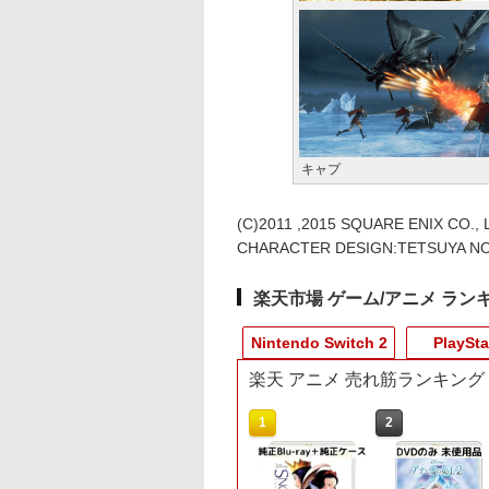
キャプ
(C)2011 ,2015 SQUARE ENIX CO., LT
CHARACTER DESIGN:TETSUYA N
楽天市場 ゲーム/アニメ ラン
Nintendo Switch 2
PlaySta
楽天 アニメ 売れ筋ランキング
3
10
10
10
1
1
1
1
2
2
2
2