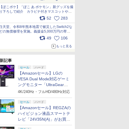
【ぽこポケ】「ぽこ あ ポケモン」新グッズを撮
り下ろしで紹介 カラビナ付きマスコットやス
クエアポーチが仲間入り
52
283
pic.x.com/XmVAgBxaW5
任天堂、令和8年熊本地震で被災したSwitch2な
どの無償修理を実施。義援金5,000万円の寄付
も発表 pic.x.com/BAYsMfUfUC
49
106
もっと見る
新記事
セール
ハード
【Amazonセール】LGの
VESA Dual Mode対応ゲーミ
ングモニター「UltraGear
27G850A-B」がお買い得！
4K/240Hz・フルHD/480Hz対応
セール
ハード
【Amazonセール】REGZAの
ハイビジョン液晶スマートテ
レビ「24V35N(A)」がお買い
得！