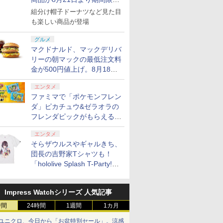
で発売
組分け帽子ドーナツなど見た目
も楽しい商品が登場
グルメ
マクドナルド、マックデリバ
リーの朝マックの最低注文料
金が500円値上げ。8月18日
より1,500円から受付
エンタメ
ファミマで「ポケモンフレン
ダ」ピカチュウ&ゼラオラの
フレンダピックがもらえるキ
ャンペーン開催！
エンタメ
そらザウルスやギャルきち、
団長の吉野家Tシャツも！
「hololive Splash T-Party!」
全Tシャツラインナップ公開
＆オンライン販売開始
Impress Watchシリーズ 人気記事
時間
24時間
1週間
1カ月
ユニクロ、今日から「お盆特別セール」。涼感