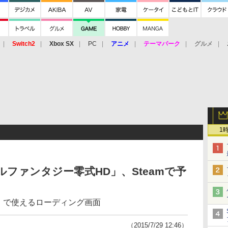
Switch2
Xbox SX
PC
アニメ
テーマパーク
グルメ
 Vita
3DS
アーケード
VR
1
ナルファンタジー零式HD」、Steamで予
A2」で使えるローディング画面
（2015/7/29 12:46）