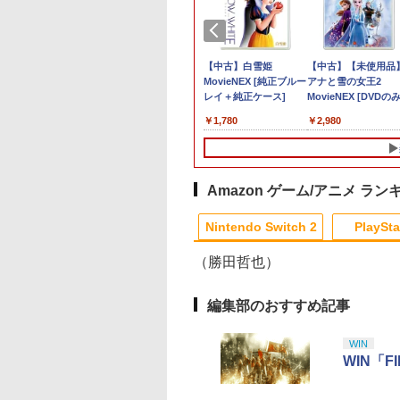
ント
堂 【Switch2】
goku Dynasty
ノキの番人(完全生
[Switch 2] ぽこ あ ポケモン エキスパ
【08/11発売★予約】
【新品】Marvel's
劇場版「Fate/stay
ダービースタリオン2
【PS5 Slim 対応】PS5
【中古】マリオパーティ4
【中古】白雪姫
ファイアーエムブレ
【大容量】SILENT
【中古】【未使用品
【中古
ズ：
r Fox (スターフォ
版)【Blu-ray】 [
ンションパス（ダウンロード版）
[メール便OK]【新品】
Spider-Man: Miles
night [Heaven's Feel]
【Switch2】 POT-P-
Slim用 スタンド 縦置
MovieNEX [純正ブルー
万紫千紅
HILL f PS5対応
アナと雪の女王2
ロー
371
￥359
倉
) [BEE-P-
圭吾 ]
※3,200ポイントまでご利用可
【NS2】The Elder
Morales PlayStation5
I.presage flower」(完
AB73A
き RGB コントローラ
レイ＋純正ケース]
LIP1708 互換 バッ
MovieNEX [DVDのみ
サン
￥8,970
GWA NSW2 スタ-
Scrolls IV: Oblivion
(PS5) [ゲームソフト]
全生産限定版)【Blu-
ー 充電スタンド
ー【PSE基準検品】
敷】
620
550
￥4,400
￥6,810
￥4,980
￥8,360
￥8,582
￥1,300
￥1,780
￥1,780
￥2,980
￥5,5
ックス]
Remastered - Deluxe
ray】 [ 杉山紀彰 ]
Blitzowl PS5用冷却フ
イヤレスコントロー
Edition[予約品]
ァン PS5周辺機器 ディ
ー SONY対応 ロワ
スク/デジタル 兼用
パン アストロボット
Destiny 2
Amazon ゲーム/アニメ ラン
Nintendo Switch 2
PlaySta
（勝田哲也）
10
10
10
10
1
1
1
1
2
2
2
2
編集部のおすすめ記事
WIN
WIN「F