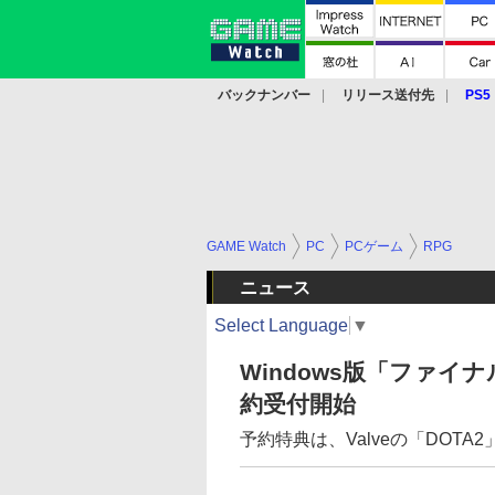
バックナンバー
リリース送付先
PS5
モバイル
eスポーツ
クラウド
PS
GAME Watch
PC
PCゲーム
RPG
ニュース
Select Language
▼
Windows版「ファイ
約受付開始
予約特典は、Valveの「DOT