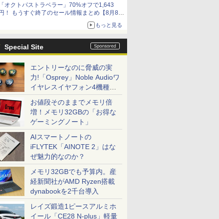
「オクトパストラベラー」70%オフで1,643
円！ もうすぐ終了のセール情報まとめ【8月8日
更新】
もっと見る
ニンテンドーeショップでは「大神 絶景版」が
67%オフで990円
Special Site
エントリーなのに脅威の実
力!「Osprey」Noble Audioワ
イヤレスイヤフォン4機種を
一気に聴く
お値段そのままでメモリ倍
増！メモリ32GBの「お得な
ゲーミングノート」
AIスマートノートの
iFLYTEK「AINOTE 2」はな
ぜ魅力的なのか？
メモリ32GBでも予算内。産
経新聞社がAMD Ryzen搭載
dynabookを2千台導入
レイズ鍛造1ピースアルミホ
イール「CE28 N-plus」軽量