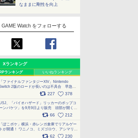
なままに剛性を向上
GAME Watch をフォローする
Xランキング
RPランキング
いいねランキング
「ファイナルファンタジーXIV」Nintendo
Switch 2版のロードが長いのは不具合 早急に
アップデートできるよう対応中
227
378
pic.x.com/s9S3nRCAGa
USJ、「バイオハザード」リッカーのポップコ
ーンバケツ」を9月9日より販売 頭部が開く仕
組み。味は恐怖を堪のう「味噌フレーバー」
66
212
pic.x.com/81MuXGahVM
「ぽこポケ」横浜・赤レンガ倉庫でリアルゲー
トが開通！ ワニノコ、ミズゴロウ、アシマリ登
場シーンをレポート pic.x.com/LDgEByVl6D
62
230