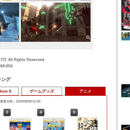
D. All Rights Reserved.
OMURA
キング
tion 5
ゲームグッズ
アニメ
更新日時：2026/08/08 01:00
3
3
3
4
4
4
3
5
5
5
6
6
1
6