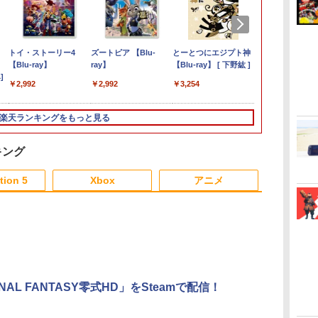
ム
】
】Nintendo Switch Proコント
任天堂 【Switch2】マ
ザ・ローグ：プリンス
トイ・ストーリー4
スーパーボンバーマン
Minecraft PS5版
ズートピア 【Blu-
[Switch 2] ぽこ あ ポケモン エキスパ
【08/18入荷分☆】【新
Everdream Valley PS5
とーとつにエジプト神
Nintendo Swi
【新品】PS5 D
【中古】マリ
U.C.ガンダムB
ラー モンスターハンターライズ：
リオカート ワールド
オブ ペルシャ PS5版
【Blu-ray】
コレクション
ray】
ンションパス（ダウンロード版）
品】【NS2H】
版
【Blu-ray】 [ 下野紘 ]
Proコントロ
Daylight 
イブラリーズ
￥2,438
￥359
テリ
]
ブレイクエディション【アリオ倉
[BEE-P-AAAAA NSW2
Nintendo Switch 2
※3,200ポイントまでご利用可
Nintendo Switch 2
イオハザード
ディション 
ガンダム 逆
￥2,403
￥2,992
￥2,992
￥2,841
￥3,254
ワ
保証期間1週間【ランクB】
マリオカ-ト ワ-ルド]
Edition 日本限定版
Proコントローラー
ム エディショ
【CERO:Z
【Blu-ray】 
00
￥8,970
￥9,801
￥4,400
￥9,980
￥11,380
￥3,220
￥3,344
ラ
便】
ジャ
楽天ランキングをもっと見る
キング
tion 5
Xbox
アニメ
3
3
3
3
4
4
4
4
5
5
5
5
6
6
6
6
INAL FANTASY零式HD」をSteamで配信！