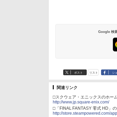
テンドープリペイ
イステーション ス
tDo M30 Xboxシリ
トよ永遠に
ニンテンドープリペイ
【Amazon.co.jp限
GameSir G7 SE 有線
【Amazon.co.jp限
スプラトゥーン レイダ
PlayStation 5 デジタ
【純正品】Xbox ワイ
【Amazon.co.jp限
スプラトゥーン レイ
Beast of
【純正品】Xbox ワ
劇場版「鬼滅の刃」
号 2000円|オンラ
チケット 15,000円
 | S、Xbox
EL3199 7 [Blu-
ド番号 3000円|オンラ
定】 Logicool G ハン
ゲームコントローラー
定】劇場版「僕の心の
ース|オンラインコード
ル・エディション 日本
ヤレス コントローラー
定】劇場版モノノ怪 第
ース -Switch2
Reincarnation -PS5
ヤレス コントローラ
限城編 第一章 猗窩
コード版
ンラインコード版
e、およびWindows
インコード版
コン G923 グランツー
XBOX Series X|S
ヤバイやつ」 Blu-
版
語専用 Console
+ USB-C® ケーブル
三章 蛇神
【特典】プロダクト
(ロボット ホワイト)
来 通常版 [Blu-ray]
￥6,449
線コントローラー
リスモ7 Forza
XBOX One Windows
ray（Amazon.co.jp特
Language: Japanese
(Amazon.co.jp限定オ
ード 封入
000
,000
590
760
￥3,000
￥38,800
現在在庫切れです。
￥8,800
￥5,832
￥55,000
￥8,300
￥10,780
￥7,286
￥7,681
￥3,982
タンレイアウト - 正
Horizon 6 G923d
10/11用 PCコントロー
典：Blu-rayスリーブケ
only (CFI-2200B01)
リジナル三方背収納ケ
ライセンスされて
ラーゲームパッド ホー
ース） [Blu-ray]
ース付きコレクション)
す
ルエフェクトスティッ
(オリジナル特典:オリ
Google
クと3.5mmオーディオ
ジナル巾着＋メーカー
ジャック付き
特典:【坤と離】二振り
の剣、十翼より来た
る！スタジオ描き下ろ
しイラストボード付)
[Blu-ray]
ポスト
リスト
シ
関連リンク
□スクウェア・エニックスのホー
http://www.jp.square-enix.com/
□「FINAL FANTASY 零式 HD
http://store.steampowered.com/ap