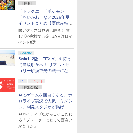
【特集】
「ドラクエ」「ポケモン」
「ちいかわ」など2026年夏
tch 2
ead by
オパーティ4
lu-rayラ
【楽天ブックス限定特
グランツーリスモ7
【楽天ブックス限定先
【中古】Nintendo Switch Proコント
任天堂 【Switch2】フ
グリードフォール：滅
おしり前マン～復活の
任天堂 【Switch2】
Sengoku Dynasty
クスノキの番人(完全生
[Switch 2] ぽこ あ ポ
【08/11
【新品】Mar
劇場版「Fat
イベントまとめ【夏休み特
ーラー バ
スペシャルエ
 機動戦士
典+特典】空の軌跡 the
PS5版
着特典】「超かぐや
ローラー モンスターハンターライズ：
ァイアーエムブレム 万
びゆく世界
おしり前帝国～ Blu-
Star Fox (スターフォ
産限定版)【Blu-ray】 [
ンションパス（ダウンロー
[メール便
Spider-Ma
night [Hea
集】
限定グッズは見逃し厳禁！ 推
￥4,371
 レクイエ
公式日本版
襲のシャア
2nd Nintendo Switch
姫！」通常版【Blu-
サンブレイクエディション【アリオ倉
紫千紅 Dagdan
ray BOX【Blu-ray】 [
ックス) [BEE-P-
東野圭吾 ]
※3,200ポイントまでご利
【NS2】The
Morales Pl
I.presage
￥3,779
￥4,030
し活や家族でも楽しめる注目イ
ン
】【メール
[ 古谷徹 ]
2 Edition ウロボロス
ray】(アクリルコース
敷】保証期間1週間【ランクB】
Collection [BEE-R-
谷口崇 ]
ABGWA NSW2 スタ-
Scrolls IV:
(PS5) [
全生産限定版
￥13,860
￥6,800
￥5,500
￥14,980
￥6,864
￥5,620
￥7,550
￥4,400
￥6,810
￥4,980
￥8,360
ベント8選
BOX(アクリルスタンド
ター) [ 夏吉ゆうこ ]
AACSA NSW2 ファイ
フォックス]
Remastere
ray】 [ 杉
4個セット+DLCチラ
ア-エムブレム バンシ
Edition[
シ：NEOブレイサー・
センコウ ゲンテイ]
Switch2
アガット+【早期購入外
Switch 2版「FFXIV」を持っ
付特典】DLCチラシ)
て鳥取砂丘へ！ リアル・サ
ゴリー砂漠で光の戦士になっ
てみた
PC
イベント
【特別企画】
AIでゲームを面白くする。ホ
7
7
7
7
8
8
8
8
9
9
9
9
10
10
10
10
ロライブ実況で人気「ミメシ
ス」開発スタジオが掲げ
る“AI活用の信念”とは？【講
AIネイティブだからこそこだわ
演レポート】
る「プレーヤーにとって面白い
かどうか」