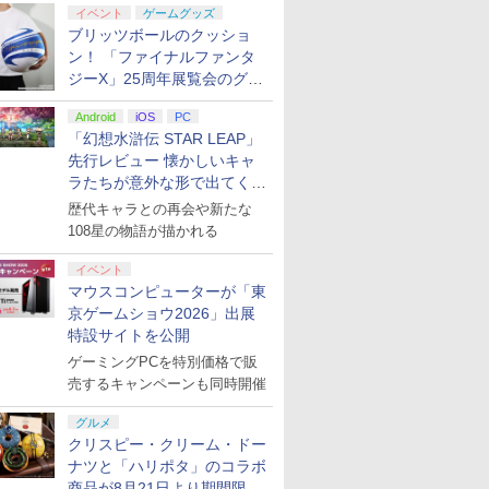
イベント
ゲームグッズ
プリペイ
ション ス
 Elite
.jp限
ぽこ あ ポケモン エキ
PlayStation 5 デジタ
GameSir G7 HE 有線
『映画 ラブライブ！蓮
ニンテンドープリペイ
プレイステーション ス
HyperX Clutch
劇場版「鬼滅の刃」無
ニンテンドープリペイ
プレイステーション ス
8BitDo M30 Xboxシリ
ヤマトよ永遠に
ニンテンド
【Amazon.
GameSir 
【Amazon.
ブリッツボールのクッショ
円|オンラ
,000円|
コントロー
ノノ怪 第
スパンションパス|オン
ル・エディション 日本
ゲームコントローラー
ノ空女学院スクールア
ド番号 500円|オンライ
トアチケット 3,000円|
Gladiate Xbox公式ラ
限城編 第一章 猗窩座再
ド番号 2000円|オンラ
トアチケット 15,000円
ーズX | S、Xbox
REBEL3199 7 [Blu-
ド番号 30
定】 Logic
ゲームコン
定】劇場版
ード版
 Core
オリジナル
ラインコード版
語専用 (CFI-2200B01)
XBOX Series X|S
イドルクラブ Bloom
ンコード版
オンラインコード版
イセンス ゲーミング コ
来 完全生産限定版
インコード版
|オンラインコード版
One、およびWindows
ray]
インコード
コン G92
XBOX Seri
ヤバイやつ」
ン！ 「ファイナルファンタ
ワイト)
ナル巾着＋
+ ディスクドライブ
XBOX One Windows
Garden Party』Blu-
ントローラー 有線 日本
[DVD]
の有線コントローラー
リスモ7 Fo
XBOX One
ray（Amaz
ジーX」25周年展覧会のグッ
￥4,400
￥66,849
現在在庫切れです。
￥8,589
￥500
￥3,000
￥4,980
￥7,828
￥2,000
￥15,000
￥4,590
￥8,760
￥3,000
￥38,800
現在在庫切
￥8,800
:【坤と
(CFI-ZDD1J) セット
10/11用 PCコントロー
ray（特装限定版）
正規代理店品 6L366AA
6ボタンレイアウト - 正
Horizon 6
10/11用
典：Blu-
ズ情報が公開
剣、十翼
ラーゲームパッド ホー
式にライセンスされて
ラーゲーム
ース） [Blu
Android
iOS
PC
スタジオ
ル効果スティック付き
います
ルエフェク
「幻想水滸伝 STAR LEAP」
ラストボ
ビデオゲームコントロ
クと3.5
先行レビュー 懐かしいキャ
ay]
ーラー（ブラック）
ジャック付
ラたちが意外な形で出てくる
シリーズ完全新作！
歴代キャラとの再会や新たな
108星の物語が描かれる
イベント
マウスコンピューターが「東
京ゲームショウ2026」出展
特設サイトを公開
ゲーミングPCを特別価格で販
売するキャンペーンも同時開催
グルメ
クリスピー・クリーム・ドー
ナツと「ハリポタ」のコラボ
商品が8月21日より期間限定