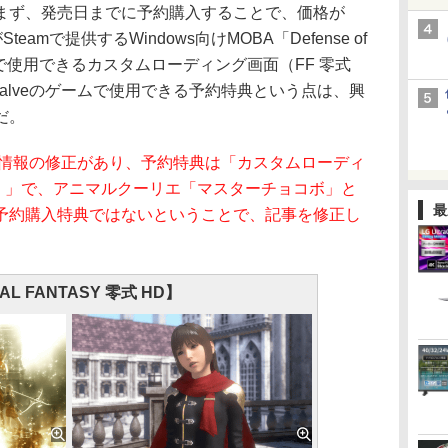
ず、発売日までに予約購入することで、価格が
eamで提供するWindows向けMOBA「Defense of
(DOTA2)」で使用できるカスタムローディング画面（FF 零式
Valveのゲームで使用できる予約特典という点は、興
だ。
ら情報の修正があり、予約特典は「カスタムローディ
ン）」で、アニマルクーリエ「マスターチョコボ」と
最
予約購入特典ではないということで、記事を修正し
AL FANTASY 零式 HD】