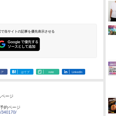
ダ
イ
無
Nintendo Switch 2(日
【純正品】ディスクド
【純正品】Xbox ワイ
劇場版「鬼滅の刃」無
ニンテンドープリペイ
【純正品】DualSense
【純正品】Xbox 充電
劇場版「鬼滅の刃」無
ニンテンドープリペイ
【純正品】DualSense
【国内正規品】
【Amazon.co.jp限
ニンテンドー
プレイステー
【純正品】Xbox
【Amazon.co
ー
座再
本語・国内専用)
ライブ(CFI-ZDD1J)
ヤレス コントローラー
限城編 第一章 猗窩座再
ド番号 9000円|オンラ
ワイヤレスコントロー
式バッテリー + USB-C
限城編 第一章 猗窩座
ド番号 5000円|オンラ
ワイヤレスコントロー
Thrustmaster スラス
定】劇場版モノノ怪 第
ド番号 1000
トアチケット 10
ワイヤレス 
定】劇場版モ
コ
PlayStation 5
(カーボンブラック)
来 通常版 [DVD]
インコード版
ラー ミッドナイト ブ
ケーブル
再来 完全生産限定版
インコード版
ラー(CFI-ZCT2J)
トマスター TH8S シフ
三章 蛇神 (オリジナル
インコード版
オンラインコ
ラー Series 2
三章 蛇神 (
￥55,871
ラック(CFI-ZCT2J01)
[Blu-ray]
ター - PC、PS4、
特典:オリジナル巾着＋
Edition (ホ
特典:オリジ
￥11,849
￥8,020
￥3,523
￥9,000
￥10,737
￥2,618
￥8,698
￥5,000
￥10,737
￥14,141
￥8,800
￥1,000
￥10,000
￥18,500
￥9,900
PS5、PS5 Pro、Xbox
メーカー特典:【坤と
メーカー特典
One、Xbox Series X|S
離】二振りの剣、十翼
離】二振りの
対応の高精度 H パター
より来たる！スタジオ
より来たる！
 検索で当サイトの記事を優先表示させる
ン シフター
描き下ろしイラストボ
描き下ろしイ
ード付) [DVD]
ード付) [Blu-r
ェア
はてブ
note
LinkedIn
ムページ
」の予約ページ
p/340170/