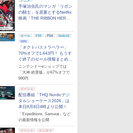
アニメ
手塚治虫氏のマンガ「リボン
の騎士」を原案とするNetflix
映画「THE RIBBON HERO
リボンヒーロー」本日配信開
始
セール
PS5
PS4
Switch2
WIN
「オクトパストラベラー」
70%オフで1,643円！ もうす
ぐ終了のセール情報まとめ
【8月8日更新】
ニンテンドーeショップでは
「大神 絶景版」が67%オフで
990円
イベント
配信番組「THQ Nordicデジ
タルショーケース2026」は
本日8月8日4時より公開！
「Expeditions: Samurai」など
7
7
7
2
8
8
8
9
9
9
3
10
10
10
の最新情報を公開
イベント
エンタメ