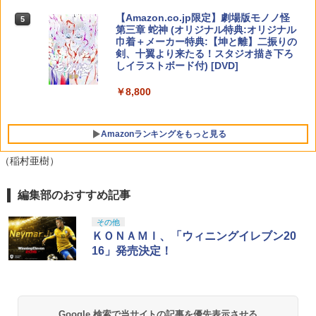
【Amazon.co.jp限定】劇場版モノノ怪
5
第三章 蛇神 (オリジナル特典:オリジナル
巾着＋メーカー特典:【坤と離】二振りの
剣、十翼より来たる！スタジオ描き下ろ
しイラストボード付) [DVD]
￥8,800
Amazonランキングをもっと見る
（稲村亜樹）
編集部のおすすめ記事
その他
ＫＯＮＡＭＩ、「ウィニングイレブン20
16」発売決定！
Google 検索で当サイトの記事を優先表示させる