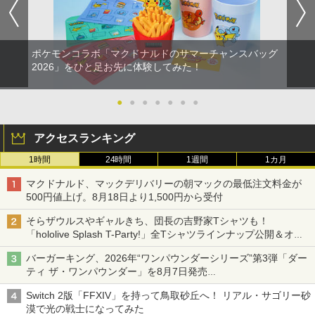
ポケモンコラボ「マクドナルドのサマーチャンスバッグ
2026」をひと足お先に体験してみた！
●
●
●
●
●
●
●
アクセスランキング
1時間
24時間
1週間
1カ月
マクドナルド、マックデリバリーの朝マックの最低注文料金が
500円値上げ。8月18日より1,500円から受付
そらザウルスやギャルきち、団長の吉野家Tシャツも！
「hololive Splash T-Party!」全Tシャツラインナップ公開＆オン
ライン販売開始
バーガーキング、2026年“ワンパウンダーシリーズ”第3弾「ダー
ティ ザ・ワンパウンダー」を8月7日発売
「特製ガーリックマヨソース」を使用した超大型チーズバーガー
Switch 2版「FFXIV」を持って鳥取砂丘へ！ リアル・サゴリー砂
漠で光の戦士になってみた