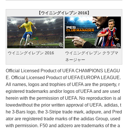
【ウイニングイレブン 2016】
ウイニングイレブン 2016
ウイニングイレブン クラブマ
ネージャー
Official Licensed Product of UEFA CHAMPIONS LEAGU
E. Official Licensed Product of UEFA EUROPA LEAGUE.
All names, logos and trophies of UEFA are the property, r
egistered trademarks and/or logos of UEFA and are used
herein with the permission of UEFA. No reproduction is al
lowedwithout the prior written approval of UEFA. adidas, t
he 3-Bars logo, the 3-Stripe trade mark, adipure, and Pred
ator are registered trade marks of the adidas Group, used
with permission. F50 and adizero are trademarks of the a