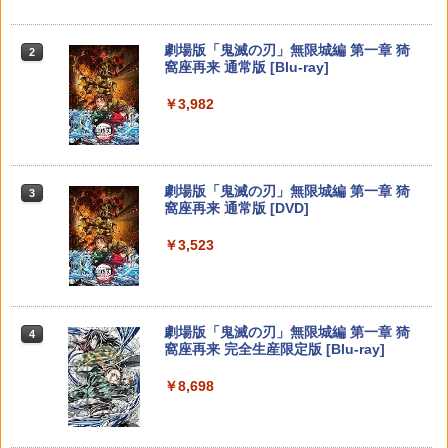
￥6,449
￥7,681
￥1,780
￥7,286
劇場版「鬼滅の刃」無限城編 第一章 猗
2
任天堂 【Switch2】マリオカート ワール
トイ・ストーリー4 【Blu-ray】
3
3
窩座再来 通常版 [Blu-ray]
ド [BEE-P-AAAAA NSW2 マリオカ-ト
ワ-ルド]
【純正品】Xbox ワイヤレス コントロー
￥2,992
ザ・ローグ：プリンス オブ ペルシャ P
3
3
￥3,982
ラー (カーボンブラック)
S5版
Nintendo Switch 2(日本語・国内専用)
【純正品】ディスクドライブ(CFI-ZDD1
3
￥8,970
3
J) PlayStation 5
￥8,020
￥2,403
￥55,871
￥11,849
劇場版「鬼滅の刃」無限城編 第一章 猗
3
ズートピア 【Blu-ray】
スーパーボンバーマン コレクション Nin
4
4
窩座再来 通常版 [DVD]
tendo Switch 2 Edition 日本限定版
【純正品】Xbox 充電式バッテリー + US
4
￥2,992
Minecraft PS5版
B-C ケーブル
4
￥3,523
【純正品】DualSense ワイヤレスコン
￥9,801
ニンテンドープリペイド番号 9000円|オ
4
4
トローラー ミッドナイト ブラック(CFI-
ンラインコード版
￥2,438
￥2,618
ZCT2J01)
￥9,000
￥10,737
【08/18入荷分☆】【新品】【NS2H】Ni
5
劇場版「鬼滅の刃」無限城編 第一章 猗
4
とーとつにエジプト神【Blu-ray】 [ 下野
5
ntendo Switch 2 Proコントローラー
窩座再来 完全生産限定版 [Blu-ray]
紘 ]
【国内正規品】Thrustmaster スラスト
5
Everdream Valley PS5版
マスター TH8S シフター - PC、PS4、P
￥9,980
ニンテンドープリペイド番号 5000円|オ
5
5
￥8,698
￥3,254
【純正品】DualSense ワイヤレスコン
S5、PS5 Pro、Xbox One、Xbox Serie
ンラインコード版
5
トローラー(CFI-ZCT2J)
s X|S 対応の高精度 H パターン シフター
￥2,841
￥5,000
￥10,737
￥14,141