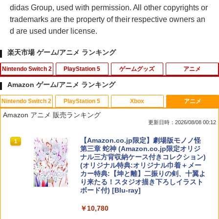
didas Group, used with permission. All other copyrights or
trademarks are the property of their respective owners an
d are used under license.
楽天市場 ゲーム/アニメ ランキング
Nintendo Switch 2
PlayStation 5
ゲームグッズ
アニメ
Amazon ゲーム/アニメ ランキング
Nintendo Switch 2
PlayStation 5
Xbox
アニメ
ダービースタリオン2 【Switch2】 POT-
【PS5 Slim 対応】PS5 Slim用 スタンド
【中古】白雪姫 MovieNEX [純正ブルー
1
1
1
Amazon アニメ 販売ランキング
P-AB73A
縦置き RGB コントローラー 充電スタン
レイ＋純正ケース]
更新日時：2026/08/08 00:12
ド Blitzowl PS5用冷却ファン PS5周辺機
器 ディスク/デジタル 兼用
￥8,582
￥1,780
スプラトゥーン レイダース|オンライン
PlayStation 5 デジタル・エディション
【純正品】Xbox ワイヤレス コントロー
【Amazon.co.jp限定】劇場版モノノ怪
1
1
1
1
コード版
日本語専用 Console Language: Japan
ラー + USB-C® ケーブル
第三章 蛇神 (Amazon.co.jp限定オリジ
￥1,300
ese only (CFI-2200B01)
ナル三方背収納ケース付きコレクション)
(オリジナル特典:オリジナル巾着＋メー
￥5,832
￥8,300
カー特典:【坤と離】二振りの剣、十翼よ
￥55,000
ファイアーエムブレム 万紫千紅
【中古】【未使用品】アナと雪の女王2
2
2
り来たる！スタジオ描き下ろしイラスト
MovieNEX [DVDのみ]
【大容量】SILENT HILL f PS5対応 LIP1
2
ボード付) [Blu-ray]
708 互換 バッテリー【PSE基準検品】ワ
￥8,970
【純正品】Xbox ワイヤレス コントロー
イヤレスコントローラー SONY対応 ロワ
￥2,980
2
￥10,780
スプラトゥーン レイダース -Switch2
Beast of Reincarnation -PS5 【特典】
ラー (ロボット ホワイト)
2
ジャパン アストロボット Destiny 2
2
プロダクトコード 封入