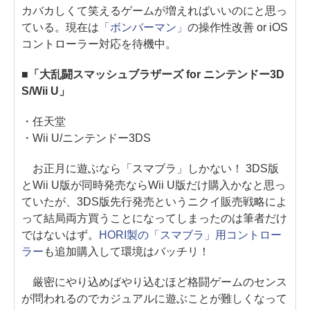
カバカしくて笑えるゲームが増えればいいのにと思っ
ている。現在は
「ボンバーマン」
の操作性改善 or iOS
コントローラー対応を待機中。
■「大乱闘スマッシュブラザーズ for ニンテンドー3D
S/Wii U」
・任天堂
・Wii U/ニンテンドー3DS
お正月に遊ぶなら「スマブラ」しかない！ 3DS版
とWii U版が同時発売ならWii U版だけ購入かなと思っ
ていたが、3DS版先行発売というニクイ販売戦略によ
って結局両方買うことになってしまったのは筆者だけ
ではないはず。
HORI製の「スマブラ」用コントロー
ラー
も追加購入して環境はバッチリ！
厳密にやり込めばやり込むほど格闘ゲームのセンス
が問われるのでカジュアルに遊ぶことが難しくなって