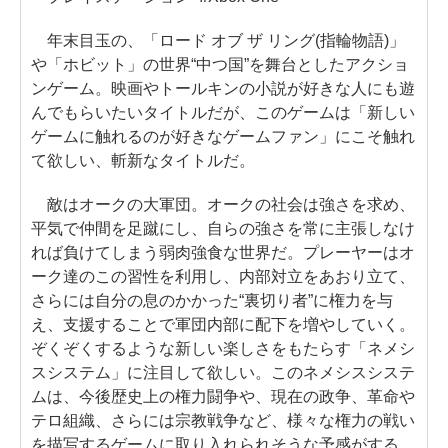
年末目玉の、「ロード オブ ザ リング(指輪物語)」
や「ホビット」の世界“中つ国”を舞台としたアクショ
ンゲーム。映画やトールキンの小説が好きな人にも遊
んでもらいたいタイトルだが、このゲームは「新しい
ゲームに触れるのが好きなゲームファン」にこそ触れ
て欲しい、斬新なタイトルだ。
敵はオークの大軍団。オークの社会は強さを求め、
平気で仲間を足蹴にし、自らの強さを常に主張しなけ
れば負けてしまう弱肉強食な世界だ。プレーヤーはオ
ーク達のこの習性を利用し、内部対立をあおり立て、
さらには自分の息のかかった“裏切り者”に権力を与
え、支援することで軍団内部に配下を増やしていく。
ぞくぞくするような新しい楽しさをもたらす「ネメシ
スシステム」に注目して欲しい。このネメシスシステ
ムは、今後歴史上の権力闘争や、現在の政争、革命や
テロ組織、さらには宗教戦争など、様々な権力の戦い
を描写するゲームに取り入れられそうな予感がする。