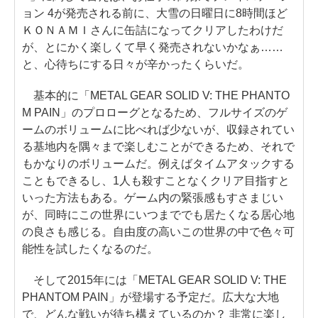
ョン 4が発売される前に、大雪の日曜日に8時間ほど
ＫＯＮＡＭＩさんに缶詰になってクリアしたわけだ
が、とにかく楽しくて早く発売されないかなぁ……
と、心待ちにする日々が辛かったくらいだ。
基本的に「METAL GEAR SOLID V: THE PHANTO
M PAIN」のプロローグとなるため、フルサイズのゲ
ームのボリュームに比べれば少ないが、収録されてい
る基地内を隅々まで楽しむことができるため、それで
もかなりのボリュームだ。例えばタイムアタックする
こともできるし、1人も殺すことなくクリア目指すと
いった方法もある。ゲーム内の緊張感もすさまじい
が、同時にこの世界にいつまででも居たくなる居心地
の良さも感じる。自由度の高いこの世界の中で色々可
能性を試したくなるのだ。
そして2015年には「METAL GEAR SOLID V: THE
PHANTOM PAIN」が登場する予定だ。広大な大地
で、どんな戦いが待ち構えているのか？ 非常に楽し