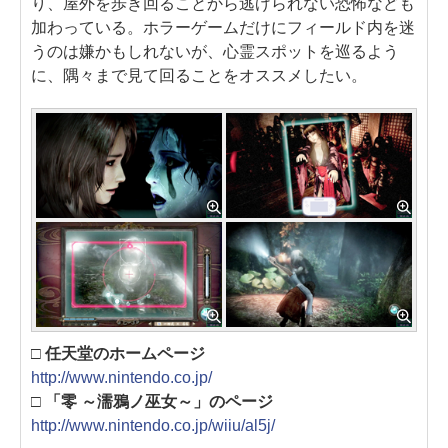
り、屋外を歩き回ることから逃げられない恐怖なども
加わっている。ホラーゲームだけにフィールド内を迷
うのは嫌かもしれないが、心霊スポットを巡るよう
に、隅々まで見て回ることをオススメしたい。
□ 任天堂のホームページ
http://www.nintendo.co.jp/
□ 「零 ～濡鴉ノ巫女～」のページ
http://www.nintendo.co.jp/wiiu/al5j/