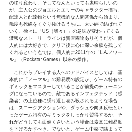
の移り変わり。そしてなんといっても素晴らしいの
が、主人公のジョエルとエリーのキャラクター描写。
配達人と配達物という無機的な人間関係から始まり、
幾度も死線をくぐり抜けるうちに、太い絆で結ばれて
いく。徐々に「US（我々）」の意味が変わってくる
濃密なストーリーラインは賛否両論ありそうだが、個
人的には大好きで、クリア後に心に深い余韻を残して
くれるという点では、個人的に2011年の「L.A.ノワー
ル」（Rockstar Games）以来の傑作。
これからプレイする人へのアドバイスとしては、基
本的に「ノーマル」の難易度の設定が、ゲーム特有の
ギミックをマスターしていることが前提のチューニン
グになっているので、敵であるインフェクテッド（感
染者）の上位種に繰り返し噛み殺されるような場合
は、スニークアクションや、ダッシュや向き反転とい
ったゲーム特有のギミックをしっかり習得するか、そ
れがどうしても面倒くさいという場合は素直に難易度
を下げるかすべき。でないと、ゲーム中盤で詰まって