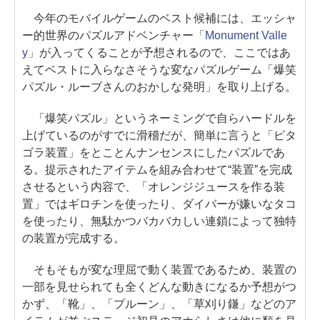
今年のモバイルゲームのベスト候補には、エッシャ
ー的世界のパズルアドベンチャー
「Monument Valle
y」
が入ってくることが予想されるので、ここではあ
えてベストに入らなさそうな変なパズルゲーム「爆笑
パズル・ルーブさんのおかしな発明」を取り上げる。
「爆笑パズル」というネーミングで自らハードルを
上げているのがすでに滑稽だが、簡単に言うと「ピタ
ゴラ装置」をとことんナンセンスにしたパズルであ
る。提示されたアイテムを組み合わせて“装置”を完成
させるという内容で、「オレンジジュースを作る装
置」ではギロチンを使ったり、ダイバーが嫌いなタコ
を使ったり、無駄かつバカバカしい連鎖によって独特
の装置が完成する。
そもそもが変な理屈で動く装置であるため、装置の
一部を見せられても全くどんな動きになるか予想がつ
かず、「靴」、「プルーン」、「草刈り鎌」などのア