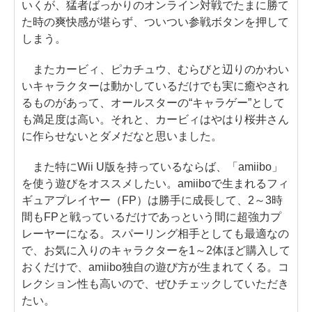
いくが、猛者ばっかりのオンライン対戦でたまに勝て
た時の爽快感が堪らず、ついつい参戦ボタンを押して
しまう。
またカービィ、ピカチュウ、むらびと辺りのかわい
いキャラクターは動かしているだけでも実に癒やされ
るものがあって、オールスターの“キャラゲー”として
も満足度は高い。それと、カービィはやはり桜井さん
に作らせないとダメだなと思いました。
また特にWii U版を持っているならば、「amiibo」
を使う遊びをオススメしたい。amiiboで生まれるフィ
ギュアプレイヤー（FP）は勝手に成長して、2～3時
間もFPと戦っているだけであっという間に超強力プ
レーヤーになる。スパーリング相手としても最適なの
で、お気に入りのキャラクターを1～2体ほど購入して
おくだけで、amiibo独自の遊び方が生まれてくる。コ
レクション性も高いので、ぜひチェックしていただき
たい。