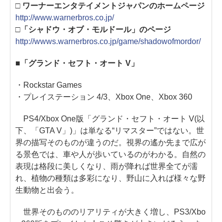
□ ワーナーエンタテイメントジャパンのホームページ
http://www.warnerbros.co.jp/
□「シャドウ・オブ・モルドール」のページ
http://wwws.warnerbros.co.jp/game/shadowofmordor/
■「グランド・セフト・オート V」
・Rockstar Games
・プレイステーション 4/3、Xbox One、Xbox 360
PS4/Xbox One版「グランド・セフト・オート V(以
下、「GTA V」)」は単なる“リマスター”ではない。世
界の描写そのものが違うのだ。視界の遙か先まで広が
る景色では、車や人が歩いているのがわかる。自然の
表現は格段に美しくなり、雨が降れば世界全てが濡
れ、植物の種類は多彩になり、野山に入れば様々な野
生動物と出会う。
世界そのもののリアリティが大きく増し、PS3/Xbo