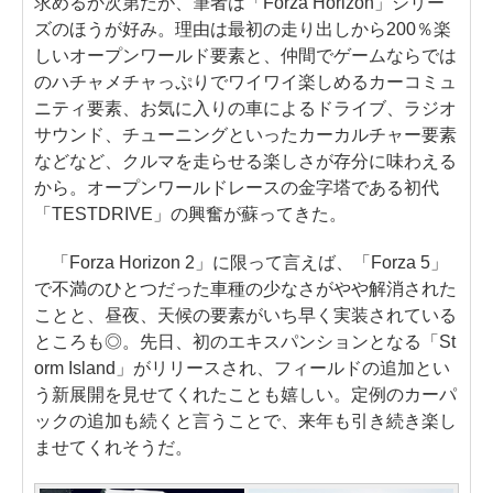
求めるか次第だが、筆者は「Forza Horizon」シリー
ズのほうが好み。理由は最初の走り出しから200％楽
しいオープンワールド要素と、仲間でゲームならでは
のハチャメチャっぷりでワイワイ楽しめるカーコミュ
ニティ要素、お気に入りの車によるドライブ、ラジオ
サウンド、チューニングといったカーカルチャー要素
などなど、クルマを走らせる楽しさが存分に味わえる
から。オープンワールドレースの金字塔である初代
「TESTDRIVE」の興奮が蘇ってきた。
「Forza Horizon 2」に限って言えば、「Forza 5」
で不満のひとつだった車種の少なさがやや解消された
ことと、昼夜、天候の要素がいち早く実装されている
ところも◎。先日、初のエキスパンションとなる「St
orm Island」がリリースされ、フィールドの追加とい
う新展開を見せてくれたことも嬉しい。定例のカーパ
ックの追加も続くと言うことで、来年も引き続き楽し
ませてくれそうだ。