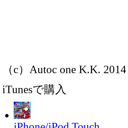
（c）Autoc one K.K. 2014
iTunesで購入
iPhone/iPod Touch