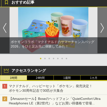
おすすめ記事
ポケモンコラボ「マクドナルドのサマーチャンスバッグ
2026」をひと足お先に体験してみた！
●
●
●
●
●
●
●
アクセスランキング
1時間
24時間
1週間
1カ月
マクドナルド、ハッピーセット「ポケモン」発売決定！
ポケモン30周年記念で30匹が大集合
【Amazonセール】Boseのヘッドフォン「QuietComfort Ultra
Headphones LE（第2世代）」などお買い得価格で登場