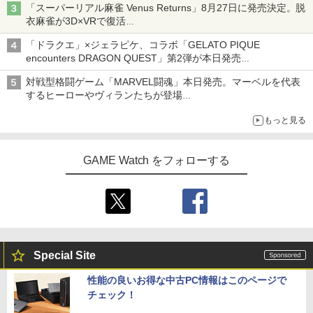
「スーパーリアル麻雀 Venus Returns」8月27日に発売決定。脱
衣麻雀が3D×VRで復活
発売から2週間は20%オフになるセールが実施
「ドラクエ」×ジェラピケ、コラボ「GELATO PIQUE
encounters DRAGON QUEST」第2弾が本日発売
アイスカップに入ったスライムやわたぼう、ベビーサタンなどが
対戦型格闘ゲーム「MARVEL闘魂」本日発売。マーベルを代表
オリジナルアートで登場
するヒーローやヴィランたちが登場
「GUILTY GEAR」などの格ゲーを手掛けるアークシステムワー
もっと見る
クスが開発
GAME Watch をフォローする
Special Site
性能の良いお得な中古PC情報はこのページで
チェック！