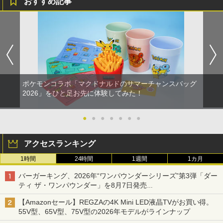
おすすめ記事
ポケモンコラボ「マクドナルドのサマーチャンスバッグ
2026」をひと足お先に体験してみた！
●
●
●
●
●
●
●
アクセスランキング
1時間
24時間
1週間
1カ月
バーガーキング、2026年“ワンパウンダーシリーズ”第3弾「ダー
ティ ザ・ワンパウンダー」を8月7日発売
「特製ガーリックマヨソース」を使用した超大型チーズバーガー
【Amazonセール】REGZAの4K Mini LED液晶TVがお買い得。
55V型、65V型、75V型の2026年モデルがラインナップ