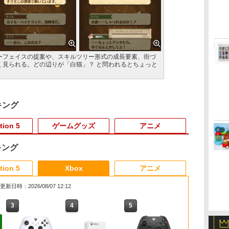
ーフェイスの提案や、スキルツリー形式の成長要素、街づ
く見られる。どの辺りが「白猫」？ と問われるとちょっと
キング
tion 5
ゲームグッズ
アニメ
キング
3
3
3
3
4
4
4
4
5
5
5
5
6
6
6
6
tion 5
Xbox
アニメ
更新日時：2026/08/07 12:12
3
3
3
4
4
4
5
5
5
6
6
6