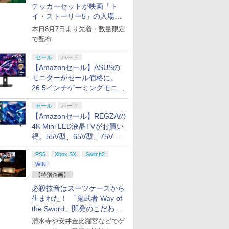
テッカーセットが映画「ト
イ・ストーリー5」の入場特
典として配布決定！
本日8月7日より先着・数量限定
で配布
セール
ハード
【Amazonセール】ASUSの
モニターがセール価格に。
26.5インチゲーミングモニタ
ー「ROG Strix OLED
セール
ハード
XG27ACDMS」限定モデルも
【Amazonセール】REGZAの
お買い得
4K Mini LED液晶TVがお買い
得。55V型、65V型、75V型
の2026年モデルがラインナ
PS5
Xbox SX
Switch2
ップ
WIN
【特別企画】
必殺技音はスーツケースから
生まれた！ 「鬼武者 Way of
the Sword」開発のこだわり
を目撃！
清水寺や安井金比羅宮などでゲ