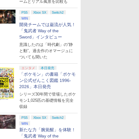
ームとリアル風景を比較も
PS5
Xbox SX
Switch2
WIN
開発チームでは巌流が人気！
「鬼武者 Way of the
Sword」インタビュー
意識したのは「時代劇」の“静
と動”。過去作のオマージュに
ついても聞いた
エンタメ
本日発売
「ポケモン」の書籍「ポケモ
ン公式ぜんこく図鑑 1996-
2026」本日発売
シリーズ30年間で登場したポケ
モン1,025匹の基礎情報を完全
収録
PS5
Xbox SX
Switch2
WIN
新たな力「腕覚醒」を体験！
「鬼武者 Way of the