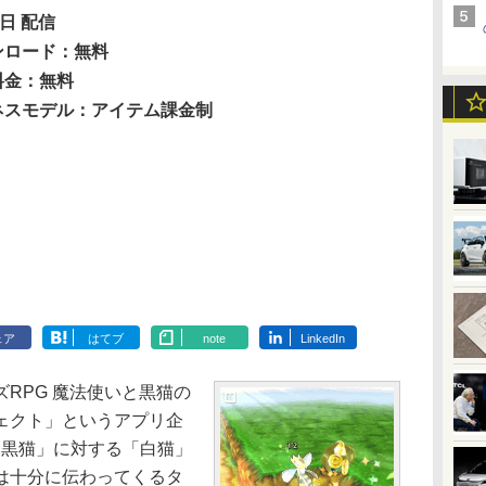
4日 配信
ンロード：無料
料金：無料
ネスモデル：アイテム課金制
ェア
はてブ
note
LinkedIn
RPG 魔法使いと黒猫の
ェクト」というアプリ企
。「黒猫」に対する「白猫」
は十分に伝わってくるタ