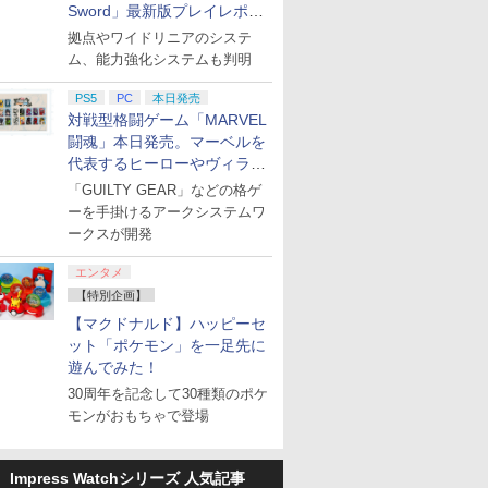
Sword」最新版プレイレポー
ト
拠点やワイドリニアのシステ
ム、能力強化システムも判明
PS5
PC
本日発売
対戦型格闘ゲーム「MARVEL
闘魂」本日発売。マーベルを
代表するヒーローやヴィラン
たちが登場
「GUILTY GEAR」などの格ゲ
ーを手掛けるアークシステムワ
ークスが開発
エンタメ
【特別企画】
【マクドナルド】ハッピーセ
ット「ポケモン」を一足先に
7
7
7
7
8
8
8
8
9
9
9
9
10
10
10
10
遊んでみた！
30周年を記念して30種類のポケ
モンがおもちゃで登場
7
7
7
8
8
8
9
9
9
10
10
10
Impress Watchシリーズ 人気記事