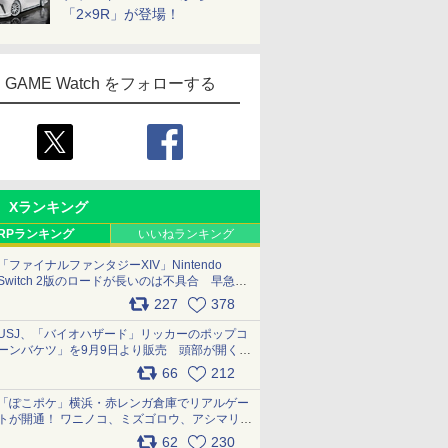
「2×9R」が登場！
GAME Watch をフォローする
Xランキング
RPランキング
いいねランキング
「ファイナルファンタジーXIV」Nintendo
Switch 2版のロードが長いのは不具合 早急に
アップデートできるよう対応中
227
378
pic.x.com/s9S3nRCAGa
USJ、「バイオハザード」リッカーのポップコ
ーンバケツ」を9月9日より販売 頭部が開く仕
組み。味は恐怖を堪のう「味噌フレーバー」
66
212
pic.x.com/81MuXGahVM
「ぽこポケ」横浜・赤レンガ倉庫でリアルゲー
トが開通！ ワニノコ、ミズゴロウ、アシマリ登
場シーンをレポート pic.x.com/LDgEByVl6D
62
230