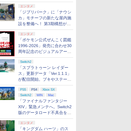
ロする夏のスパークル」がス
エンタメ
タート
「ジブリパーク」に「ナウシ
カ」モチーフの新たな屋内施
設を整備へ！ 第3期構想が公
開
エンタメ
「ポケモン公式ぜんこく図鑑
1996-2026」発売に合わせ30
周年記念のビジュアルアート
ブック3冊同時発売が決定
Switch2
「スプラトゥーン レイダー
ス」更新データ「Ver.1.1.1」
が配信開始。ブキやステージ
に関する不具合を修正
PS5
PS4
Xbox SX
Switch2
WIN
Mac
「ファイナルファンタジー
XIV」緊急メンテへ。Switch2
版のデータロード不具合を最
適化
エンタメ
「キングダム ハーツ」のス