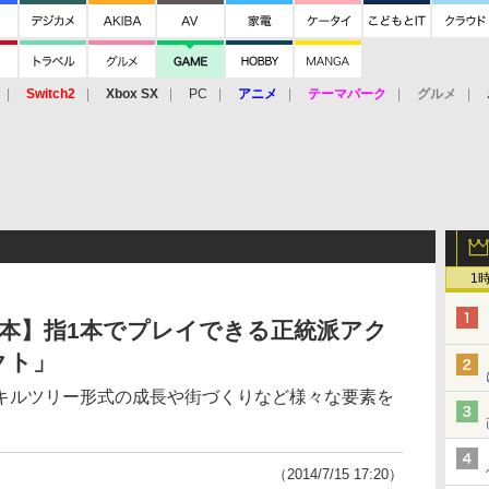
Switch2
Xbox SX
PC
アニメ
テーマパーク
グルメ
 Vita
3DS
アーケード
VR
1
本】指1本でプレイできる正統派アク
クト」
キルツリー形式の成長や街づくりなど様々な要素を
（2014/7/15 17:20）