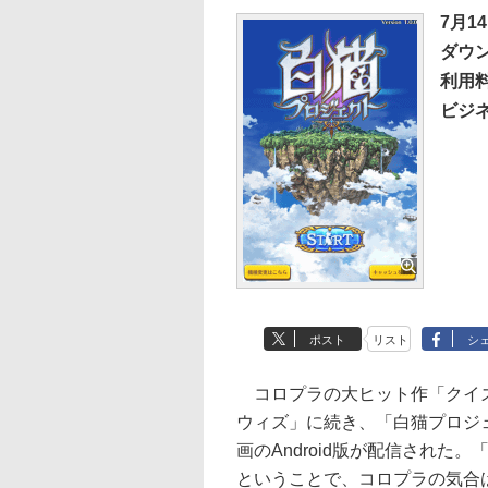
7月1
ダウ
利用
ビジ
ポスト
リスト
シ
コロプラの大ヒット作「クイズ
ウィズ」に続き、「白猫プロジ
画のAndroid版が配信された
ということで、コロプラの気合