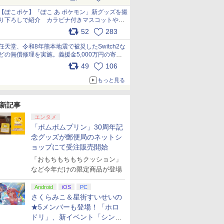
【ぽこポケ】「ぽこ あ ポケモン」新グッズを撮
り下ろしで紹介 カラビナ付きマスコットやス
クエアポーチが仲間入り
52
283
pic.x.com/XmVAgBxaW5
任天堂、令和8年熊本地震で被災したSwitch2な
どの無償修理を実施。義援金5,000万円の寄付
も発表 pic.x.com/BAYsMfUfUC
49
106
もっと見る
新記事
エンタメ
「ポムポムプリン」30周年記
念グッズが郵便局のネットシ
ョップにて受注販売開始
「おもちもちもちクッション」
など今年だけの限定商品が登場
Android
iOS
PC
さくらみこ＆星街すいせいの
★5メンバーも登場！「ホロ
ドリ」、新イベント「シンク