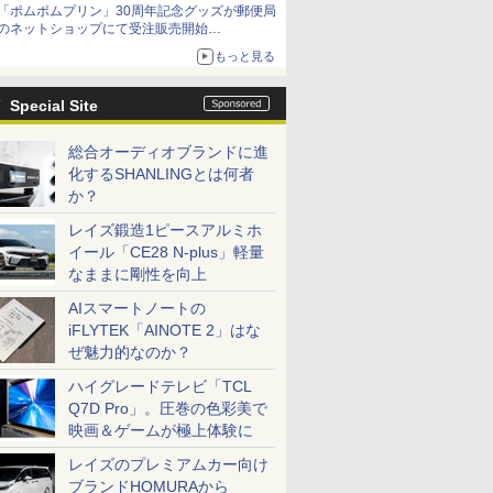
「ポムポムプリン」30周年記念グッズが郵便局
のネットショップにて受注販売開始
「おもちもちもちクッション」など今年だけの
もっと見る
限定商品が登場
Special Site
総合オーディオブランドに進
化するSHANLINGとは何者
か？
レイズ鍛造1ピースアルミホ
イール「CE28 N-plus」軽量
なままに剛性を向上
AIスマートノートの
iFLYTEK「AINOTE 2」はな
ぜ魅力的なのか？
ハイグレードテレビ「TCL
Q7D Pro」。圧巻の色彩美で
映画＆ゲームが極上体験に
レイズのプレミアムカー向け
ブランドHOMURAから