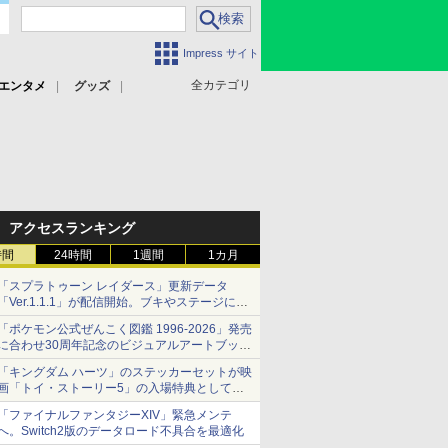
Impress サイト
全カテゴリ
エンタメ
グッズ
アクセスランキング
時間
24時間
1週間
1カ月
「スプラトゥーン レイダース」更新データ
「Ver.1.1.1」が配信開始。ブキやステージに関
する不具合を修正
「ポケモン公式ぜんこく図鑑 1996-2026」発売
に合わせ30周年記念のビジュアルアートブック
3冊同時発売が決定
「キングダム ハーツ」のステッカーセットが映
画「トイ・ストーリー5」の入場特典として配
布決定！
「ファイナルファンタジーXIV」緊急メンテ
本日8月7日より先着・数量限定で配布
へ。Switch2版のデータロード不具合を最適化