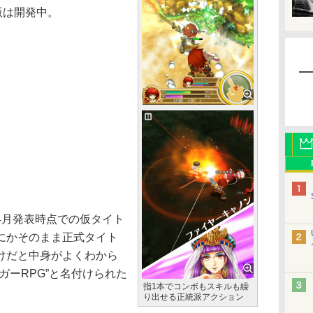
版は開発中。
月発表時点での仮タイト
にかそのまま正式タイト
けだと中身がよくわから
ガーRPG”と名付けられた
指1本でコンボもスキルも繰
り出せる正統派アクション