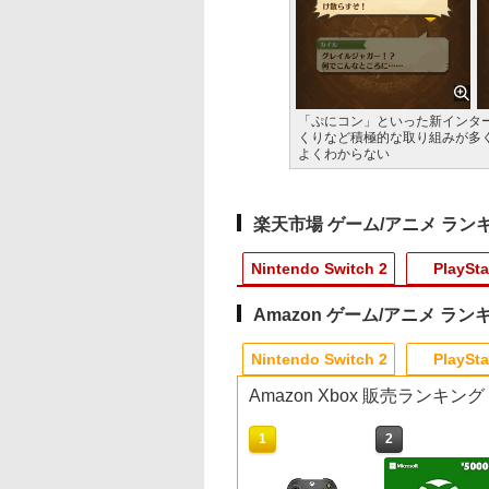
「ぷにコン」といった新インタ
くりなど積極的な取り組みが多
よくわからない
楽天市場 ゲーム/アニメ ラン
Nintendo Switch 2
PlaySta
Amazon ゲーム/アニメ ラン
10
10
10
10
1
1
1
1
2
2
2
2
Nintendo Switch 2
PlaySta
Amazon Xbox 販売ランキング
10
10
10
1
1
1
2
2
2